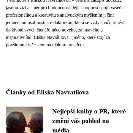
Věříme, že s Eliškou Navrátilovou v čele má časopis doczz.cz
jasnou vizi a směr pro budoucnost. Její schopnost spojit vášeň s
profesionalitou a kreativitu s analytickým myšlením ji činí
jedinečnou osobností a redaktorkou, která se vždy snaží přinést
do životů svých čtenářů něco nového, zajímavého a
inspirativního. Eliška Navrátilová - jméno, které stojí za
povšimnutí v českém mediálním prostředí.
Články od Eliska Navratilova
Nejlepší knihy o PR, které
změní váš pohled na
média