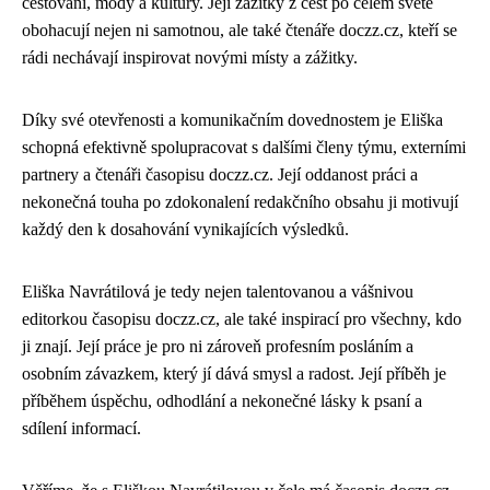
cestování, módy a kultury. Její zážitky z cest po celém světě
obohacují nejen ni samotnou, ale také čtenáře doczz.cz, kteří se
rádi nechávají inspirovat novými místy a zážitky.
Díky své otevřenosti a komunikačním dovednostem je Eliška
schopná efektivně spolupracovat s dalšími členy týmu, externími
partnery a čtenáři časopisu doczz.cz. Její oddanost práci a
nekonečná touha po zdokonalení redakčního obsahu ji motivují
každý den k dosahování vynikajících výsledků.
Eliška Navrátilová je tedy nejen talentovanou a vášnivou
editorkou časopisu doczz.cz, ale také inspirací pro všechny, kdo
ji znají. Její práce je pro ni zároveň profesním posláním a
osobním závazkem, který jí dává smysl a radost. Její příběh je
příběhem úspěchu, odhodlání a nekonečné lásky k psaní a
sdílení informací.