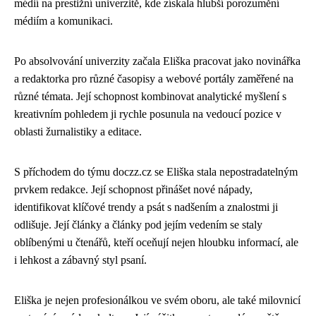
médií na prestižní univerzitě, kde získala hlubší porozumění
médiím a komunikaci.
Po absolvování univerzity začala Eliška pracovat jako novinářka
a redaktorka pro různé časopisy a webové portály zaměřené na
různé témata. Její schopnost kombinovat analytické myšlení s
kreativním pohledem ji rychle posunula na vedoucí pozice v
oblasti žurnalistiky a editace.
S příchodem do týmu doczz.cz se Eliška stala nepostradatelným
prvkem redakce. Její schopnost přinášet nové nápady,
identifikovat klíčové trendy a psát s nadšením a znalostmi ji
odlišuje. Její články a články pod jejím vedením se staly
oblíbenými u čtenářů, kteří oceňují nejen hloubku informací, ale
i lehkost a zábavný styl psaní.
Eliška je nejen profesionálkou ve svém oboru, ale také milovnicí