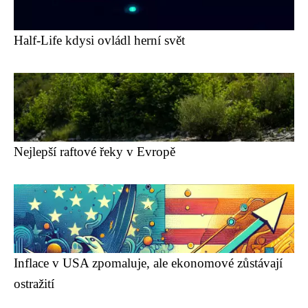
Half-Life kdysi ovládl herní svět
Nejlepší raftové řeky v Evropě
Inflace v USA zpomaluje, ale ekonomové zůstávají
ostražití