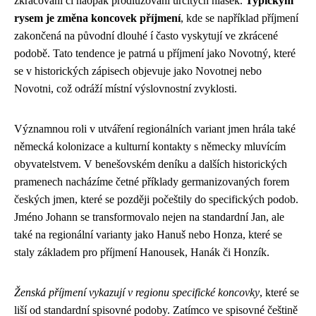
zkracování či naopak prodlužování určitých hlásek.
Typickým
rysem je změna koncovek příjmení
, kde se například příjmení
zakončená na původní dlouhé í často vyskytují ve zkrácené
podobě. Tato tendence je patrná u příjmení jako Novotný, které
se v historických zápisech objevuje jako Novotnej nebo
Novotni, což odráží místní výslovnostní zvyklosti.
Významnou roli v utváření regionálních variant jmen hrála také
německá kolonizace a kulturní kontakty s německy mluvícím
obyvatelstvem. V benešovském deníku a dalších historických
pramenech nacházíme četné příklady germanizovaných forem
českých jmen, které se později počeštily do specifických podob.
Jméno Johann se transformovalo nejen na standardní Jan, ale
také na regionální varianty jako Hanuš nebo Honza, které se
staly základem pro příjmení Hanousek, Hanák či Honzík.
Ženská příjmení vykazují v regionu specifické koncovky
, které se
liší od standardní spisovné podoby. Zatímco ve spisovné češtině