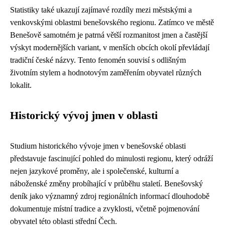
Statistiky také ukazují zajímavé rozdíly mezi městskými a
venkovskými oblastmi benešovského regionu. Zatímco ve městě
Benešově samotném je patrná větší rozmanitost jmen a častější
výskyt modernějších variant, v menších obcích okolí převládají
tradiční české názvy. Tento fenomén souvisí s odlišným
životním stylem a hodnotovým zaměřením obyvatel různých
lokalit.
Historický vývoj jmen v oblasti
Studium historického vývoje jmen v benešovské oblasti
představuje fascinující pohled do minulosti regionu, který odráží
nejen jazykové proměny, ale i společenské, kulturní a
náboženské změny probíhající v průběhu staletí. Benešovský
deník jako významný zdroj regionálních informací dlouhodobě
dokumentuje místní tradice a zvyklosti, včetně pojmenování
obyvatel této oblasti střední Čech.