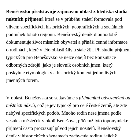
Benešovsko představuje zajímavou oblast z hlediska studia
místních příjmení
, která se v průběhu staletí formovala pod
vlivem specifických historických, geografických a sociálních
podmínek tohoto regionu. Benešovský deník dlouhodobě
dokumentuje život místních obyvatel a přináší cenné informace
o rodinách, které v této oblasti žily a stále žijí. Při studiu příjmení
typických pro Benešovsko se nelze obejít bez konzultace
odborných zdrojů, jako je slovník osobních jmen, který
poskytuje etymologický a historický kontext jednotlivých
jmenných forem.
V oblasti Benešovska se setkáváme s
příjmeními odvozenými od
místních názvů
, což je jev typický pro celé české země, ale zde
nabývá specifických podob. Mnoho rodin nese jména podle
vesnic a městeček v okolí Benešova, přičemž tyto toponymické
příjmení často prozrazují původ jejich nositelů. Benešovský
deník v historických záznamech zachycuje rodiny, jejichž