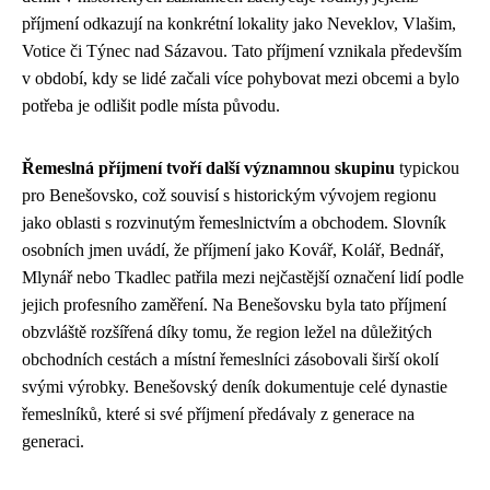
příjmení odkazují na konkrétní lokality jako Neveklov, Vlašim,
Votice či Týnec nad Sázavou. Tato příjmení vznikala především
v období, kdy se lidé začali více pohybovat mezi obcemi a bylo
potřeba je odlišit podle místa původu.
Řemeslná příjmení tvoří další významnou skupinu
typickou
pro Benešovsko, což souvisí s historickým vývojem regionu
jako oblasti s rozvinutým řemeslnictvím a obchodem. Slovník
osobních jmen uvádí, že příjmení jako Kovář, Kolář, Bednář,
Mlynář nebo Tkadlec patřila mezi nejčastější označení lidí podle
jejich profesního zaměření. Na Benešovsku byla tato příjmení
obzvláště rozšířená díky tomu, že region ležel na důležitých
obchodních cestách a místní řemeslníci zásobovali širší okolí
svými výrobky. Benešovský deník dokumentuje celé dynastie
řemeslníků, které si své příjmení předávaly z generace na
generaci.