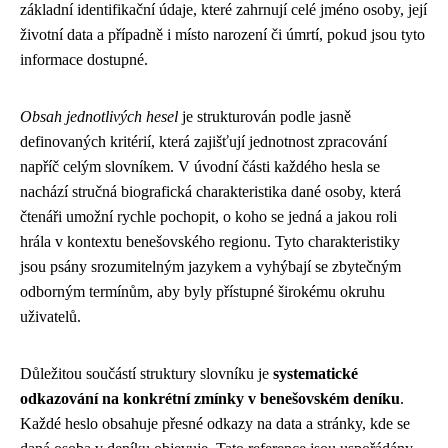
základní identifikační údaje, které zahrnují celé jméno osoby, její
životní data a případně i místo narození či úmrtí, pokud jsou tyto
informace dostupné.
Obsah jednotlivých hesel
je strukturován podle jasně
definovaných kritérií, která zajišťují jednotnost zpracování
napříč celým slovníkem. V úvodní části každého hesla se
nachází stručná biografická charakteristika dané osoby, která
čtenáři umožní rychle pochopit, o koho se jedná a jakou roli
hrála v kontextu benešovského regionu. Tyto charakteristiky
jsou psány srozumitelným jazykem a vyhýbají se zbytečným
odborným termínům, aby byly přístupné širokému okruhu
uživatelů.
Důležitou součástí struktury slovníku je
systematické
odkazování na konkrétní zmínky v benešovském deníku
.
Každé heslo obsahuje přesné odkazy na data a stránky, kde se