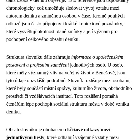
daná osoba v deníku objevuje. Tato reference jsou uspořádány
chronologicky, což umožňuje sledovat vývoj vztahu mezi
autorem deníku a zmíněnou osobou v čase. Kromě pouhých
odkazů jsou často připojeny i krátké kontextové poznámky,
které vysvětlují okolnosti dané zmínky a její význam pro
pochopení celkového obsahu deníku.
Struktura slovníku dále zahrnuje
informace o společenském
postavení a profesním zaměření
jednotlivých osob. U osob,
které měly významný vliv na veřejný život v Benešově, jsou
tyto údaje obzvláště podrobné. Slovník rozlišuje mezi osobami,
které byly součástí místní správy, kulturního života, obchodního
prostředí či vzdělávacích institucí. Toto rozlišení pomáhá
čtenářům lépe pochopit sociální strukturu města v době vzniku
deníku.
Obsah slovníku je obohacen o
křížové odkazy mezi
jednotlivými hesly
, které odhalují vzájemné vztahy mezi