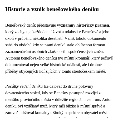
Historie a vznik benešovského deníku
Benešovský deník představuje
významný historický pramen
,
který zachycuje každodenní život a události v Benešově a jeho
okolí v průběhu několika desetiletí. Vznik tohoto dokumentu
sahá do období, kdy se psaní deníků stalo oblíbenou formou
zaznamenávání osobních zkušeností i společenských změn.
Autorem benešovského deníku byl místní kronikář, který pečlivě
dokumentoval nejen velké historické události, ale i drobné
příběhy obyčejných lidí žijících v tomto středočeském městě.
Počátky vedení deníku
lze datovat do druhé poloviny
devatenáctého století, kdy se Benešov postupně rozvíjel z
menšího provinčního města v důležité regionální centrum. Autor
deníku byl vzdělaný muž, který měl blízko k místní správě a
zároveň udržoval kontakty s širokým spektrem obyvatel města.