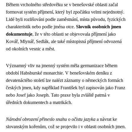
Během vrcholného středověku se v benešovské oblasti začal
formovat systém příjmení, který byl zpočátku velmi nejednotný.
Lidé byli rozlišováni podle zaměstnání, místa původu, fyzických
charakteristik nebo podle jména otce.
Slovník osobních jmen
dokumentuje
, že v této oblasti se objevovala příjmení jako
Kovář, Mlynář, Sedlák, ale také místopisná příjmení odvozená
od okolních vesnic a měst.
Významný vliv na jmenný systém měla germanizace během
období Habsburské monarchie. V benešovském deníku z
devatenáctého století lze nalézt záznamy o německých formách
českých jmen, kdy například František byl zapisován jako Franz
nebo Josef jako Joseph. Tato praxe byla zvláště patrná v
úředních dokumentech a matrikách.
Národní obrození přineslo snahu o očistu jazyka
a návrat ke
slovanským kořenům, což se projevilo i v oblasti osobních jmen.