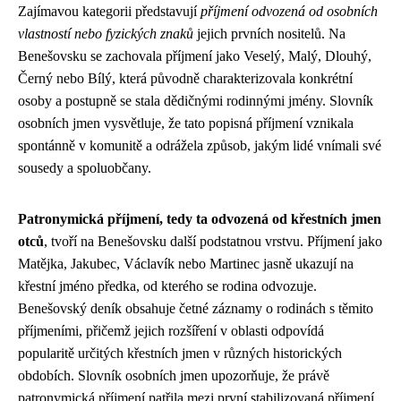
Zajímavou kategorii představují
příjmení odvozená od osobních
vlastností nebo fyzických znaků
jejich prvních nositelů. Na
Benešovsku se zachovala příjmení jako Veselý, Malý, Dlouhý,
Černý nebo Bílý, která původně charakterizovala konkrétní
osoby a postupně se stala dědičnými rodinnými jmény. Slovník
osobních jmen vysvětluje, že tato popisná příjmení vznikala
spontánně v komunitě a odrážela způsob, jakým lidé vnímali své
sousedy a spoluobčany.
Patronymická příjmení, tedy ta odvozená od křestních jmen
otců
, tvoří na Benešovsku další podstatnou vrstvu. Příjmení jako
Matějka, Jakubec, Václavík nebo Martinec jasně ukazují na
křestní jméno předka, od kterého se rodina odvozuje.
Benešovský deník obsahuje četné záznamy o rodinách s těmito
příjmeními, přičemž jejich rozšíření v oblasti odpovídá
popularitě určitých křestních jmen v různých historických
obdobích. Slovník osobních jmen upozorňuje, že právě
patronymická příjmení patřila mezi první stabilizovaná příjmení