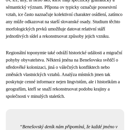
sémantický význam. Přípona ov typicky označuje possesivní
vztah, ice často naznačuje kolektivní charakter osídlení, zatímco
any může odkazovat na starší slovanské osady. Studium těchto
morfologických prvků umožňuje datovat relativní stáří
jednotlivých sídel a rekonstruovat způsoby jejich vzniku.
Regionální toponymie také odráží historické události a migrační
pohyby obyvatelstva. Některá jména na Benešovsku svědčí o
středověké kolonizaci, jiná o válečných konfliktech nebo
změnách vlastnických vztahů. Analýza místních jmen tak
poskytuje cenné informace nejen lingvistům, ale i historikům a
geografům, kteří se snaží rekonstruovat podobu krajiny a
společnosti v minulých staletích.
Benešovský deník nám připomíná, že každé jméno v