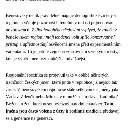
Benešovský deník pravidelně mapuje demografické změny v
regionu a věnuje pozornost i trendům v oblasti pojmenování
novorozenců.
Z dlouhodobého sledování vyplývá, že rodiče v
benešovském regionu mají tendenci volit spíše konzervativní
přístup
a upřednostňují osvědčená jména před experimentálními
variantami. To je patrné zejména ve srovnání s velkými městy,
kde je výběr jmen rozmanitější a odvážnější.
Regionální specifika se projevují také v oblibě některých
tradičních českých jmen, která jinde v republice již nejsou tak
častá. V benešovském regionu se stále setkáváme s jmény jako
Václav, Zdeněk nebo Miroslav u mužů a Jaroslava, Ludmila či
Božena u žen, která nesou výrazný národní charakter.
Tato
jména jsou často volena z úcty k rodinné tradici
a předávají
se z generace na generaci.