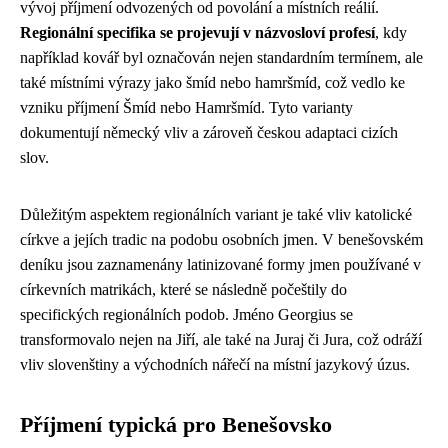
vývoj příjmení odvozených od povolání a místních reálií.
Regionální specifika se projevují v názvosloví profesí
, kdy
například kovář byl označován nejen standardním termínem, ale
také místními výrazy jako šmíd nebo hamršmíd, což vedlo ke
vzniku příjmení Šmíd nebo Hamršmíd. Tyto varianty
dokumentují německý vliv a zároveň českou adaptaci cizích
slov.
Důležitým aspektem regionálních variant je také vliv katolické
církve a jejích tradic na podobu osobních jmen. V benešovském
deníku jsou zaznamenány latinizované formy jmen používané v
církevních matrikách, které se následně počeštily do
specifických regionálních podob. Jméno Georgius se
transformovalo nejen na Jiří, ale také na Juraj či Jura, což odráží
vliv slovenštiny a východních nářečí na místní jazykový úzus.
Příjmení typická pro Benešovsko