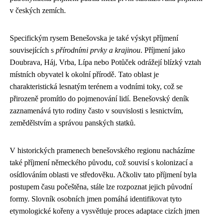
v českých zemích.
Specifickým rysem Benešovska je také výskyt příjmení
souvisejících s
přírodními prvky a krajinou
. Příjmení jako
Doubrava, Háj, Vrba, Lípa nebo Potůček odrážejí blízký vztah
místních obyvatel k okolní přírodě. Tato oblast je
charakteristická lesnatým terénem a vodními toky, což se
přirozeně promítlo do pojmenování lidí. Benešovský deník
zaznamenává tyto rodiny často v souvislosti s lesnictvím,
zemědělstvím a správou panských statků.
V historických pramenech benešovského regionu nacházíme
také příjmení německého původu, což souvisí s kolonizací a
osídlováním oblasti ve středověku. Ačkoliv tato příjmení byla
postupem času počeštěna, stále lze rozpoznat jejich původní
formy. Slovník osobních jmen pomáhá identifikovat tyto
etymologické kořeny a vysvětluje proces adaptace cizích jmen