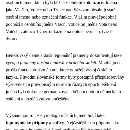
osobních jmen, která byla běžná v období kolonizace. Jména
jako Vlašim, Votice nebo Týnec nad Sázavou obsahují staré
osobní jméno nebo označení funkce. Vlašim pravděpodobně
pochází z osobního jména Vlach, Votice od jména Vota nebo
Votěch, zatímco Týnec odkazuje na oplocené místo, tvrz či
dvorec.
Benešovský deník a další regionální prameny dokumentují také
vývoj a proměny místních názvů v průběhu staletí
. Mnohá jména
prošla fonetickými změnami, které odrážejí vývoj českého
jazyka. Původní slovanské formy byly postupně přizpůsobovány
výslovnosti a pravopisným normám různých epoch. Některá
jména byla dokonce germanizována během období německého
osídlení a později znovu počeštěna.
Významnou roli v etymologii místních jmen hrají také
toponymické přípony a sufixy
. Nejčastější jsou přípony jako
ov, ice, any, ín nebo sko, které mají specifický gramatický a