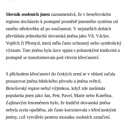
Slovník osobních jmen
zaznamenává, že v benešovském
regionu docházelo k postupné proměně jmenného systému od
raného středověku až po současnost. V nejstarších dobách
převládala jednoduchá slovanská jména jako Vít, Václav,
Vojtěch či Přemysl, která měla často ochranný nebo symbolický
význam. Tato jména byla úzce spjata s pohanskými tradicemi a
postupně se transformovala pod vlivem křesťanství.
S příchodem křesťanství do českých zemí se v oblasti začala
prosazovat jména biblického původu a jména světců.
Benešovský region
nebyl výjimkou, když zde narůstala
popularita jmen jako Jan, Petr, Pavel, Marie nebo Kateřina.
Zajímavým fenoménem bylo, že tradiční slovanská jména
nebyla zcela opuštěna, ale často koexistovala s křesťanskými
jmény, což vytvářelo pestrou mozaiku osobních označení.