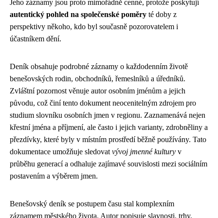
Jeho záznamy jsou proto mimořádně cenné, protože poskytují
autentický pohled na společenské poměry
té doby z
perspektivy někoho, kdo byl současně pozorovatelem i
účastníkem dění.
Deník obsahuje podrobné záznamy o každodenním životě
benešovských rodin, obchodníků, řemeslníků a úředníků.
Zvláštní pozornost věnuje autor osobním jménům a jejich
původu, což činí tento dokument neocenitelným zdrojem pro
studium slovníku osobních jmen v regionu. Zaznamenává nejen
křestní jména a příjmení, ale často i jejich varianty, zdrobněliny a
přezdívky, které byly v místním prostředí běžně používány. Tato
dokumentace umožňuje sledovat
vývoj jmenné kultury
v
průběhu generací a odhaluje zajímavé souvislosti mezi sociálním
postavením a výběrem jmen.
Benešovský deník se postupem času stal komplexním
záznamem městského života. Autor popisuje slavnosti, trhy,