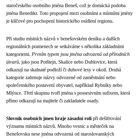
staročeského osobního jména Beneš, což je domácká podoba
jména Benedikt. Toto propojení mezi osobními a místními jmény
je klíčové pro pochopení historického osídlení regionu.
Při studiu místních názvů v benešovském deníku a dalších
regionálních pramenech se setkáváme s několika základními
kategoriemi.
Prvním typem jsou jména odvozená od přírodních
útvarů
, jako jsou Potštejn, Skalice nebo Dublovice, která
odkazují na skalnaté podloží či dubové lesy v okolí. Druhá
kategorie zahrnuje názvy odvozené od zaměstnání nebo
společenského postavení obyvatel, například Rybníky nebo
Mlýnce. Třetí skupinu tvoří jména s possesivním sufixem, která
přímo odkazují na majitele či zakladatele osady.
Slovník osobních jmen hraje zásadní roli
při dešifrování
významu místních názvů. Mnoho vesnic a městeček na
Benešovsku nese jména odvozená od staroslovanských