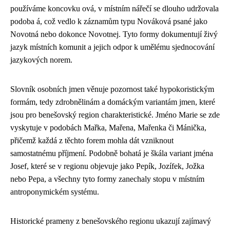
používáme koncovku ová, v místním nářečí se dlouho udržovala
podoba á, což vedlo k záznamům typu Nováková psané jako
Novotná nebo dokonce Novotnej. Tyto formy dokumentují živý
jazyk místních komunit a jejich odpor k umělému sjednocování
jazykových norem.
Slovník osobních jmen věnuje pozornost také hypokoristickým
formám, tedy zdrobnělinám a domáckým variantám jmen, které
jsou pro benešovský region charakteristické. Jméno Marie se zde
vyskytuje v podobách Mařka, Mařena, Mařenka či Mánička,
přičemž každá z těchto forem mohla dát vzniknout
samostatnému příjmení. Podobně bohatá je škála variant jména
Josef, které se v regionu objevuje jako Pepík, Jozífek, Jožka
nebo Pepa, a všechny tyto formy zanechaly stopu v místním
antroponymickém systému.
Historické prameny z benešovského regionu ukazují zajímavý