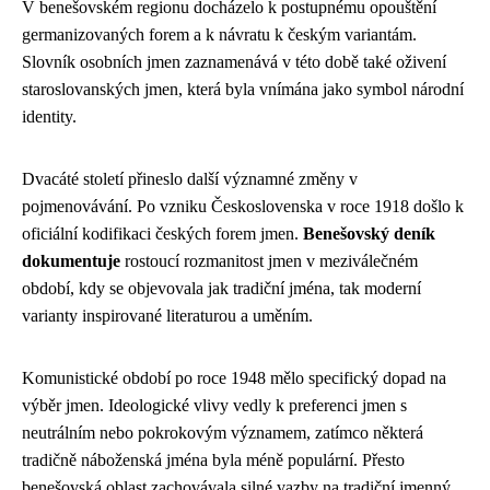
V benešovském regionu docházelo k postupnému opouštění
germanizovaných forem a k návratu k českým variantám.
Slovník osobních jmen zaznamenává v této době také oživení
staroslovanských jmen, která byla vnímána jako symbol národní
identity.
Dvacáté století přineslo další významné změny v
pojmenovávání. Po vzniku Československa v roce 1918 došlo k
oficiální kodifikaci českých forem jmen.
Benešovský deník
dokumentuje
rostoucí rozmanitost jmen v meziválečném
období, kdy se objevovala jak tradiční jména, tak moderní
varianty inspirované literaturou a uměním.
Komunistické období po roce 1948 mělo specifický dopad na
výběr jmen. Ideologické vlivy vedly k preferenci jmen s
neutrálním nebo pokrokovým významem, zatímco některá
tradičně náboženská jména byla méně populární. Přesto
benešovská oblast zachovávala silné vazby na tradiční jmenný