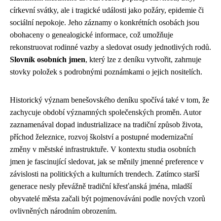
církevní svátky, ale i tragické události jako požáry, epidemie či
sociální nepokoje. Jeho záznamy o konkrétních osobách jsou
obohaceny o genealogické informace, což umožňuje
rekonstruovat rodinné vazby a sledovat osudy jednotlivých rodů.
Slovník osobních jmen
, který lze z deníku vytvořit, zahrnuje
stovky položek s podrobnými poznámkami o jejich nositelích.
Historický význam benešovského deníku spočívá také v tom, že
zachycuje období významných společenských proměn. Autor
zaznamenával dopad industrializace na tradiční způsob života,
příchod železnice, rozvoj školství a postupné modernizační
změny v městské infrastruktuře. V kontextu studia osobních
jmen je fascinující sledovat, jak se měnily jmenné preference v
závislosti na politických a kulturních trendech. Zatímco starší
generace nesly převážně tradiční křesťanská jména, mladší
obyvatelé města začali být pojmenováváni podle nových vzorů
ovlivněných národním obrozením.