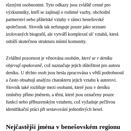
různými osobnostmi. Tyto odkazy jsou zvláště cenné pro
výzkumníky, kteří se zajímají o rodinné vazby, obchodní
partnerství nebo přátelské vztahy v rámci benešovské
společnosti. Slovník tak nefunguje pouze jako seznam
izolovaných biografií, ale vytváří komplexní síť vztahů, která
odráží skutečnou strukturu místní komunity.
Zvláštní pozornost je věnována
osobám, které se v deníku
objevují opakovaně
, což naznačuje jejich důležitost pro autora
deníku. U těchto osob jsou hesla zpracována s větší podrobností
a často obsahují analýzu charakteru jejich vztahu k autorovi.
Slovník také rozlišuje mezi osobami, které jsou v deníku
zmíněny přímo jménem, a těmi, které jsou označeny pouze
funkcí nebo příbuzenským vztahem, což vyžaduje pečlivou
identifikační práci při sestavování jednotlivých hesel.
Nejčastější jména v benešovském regionu