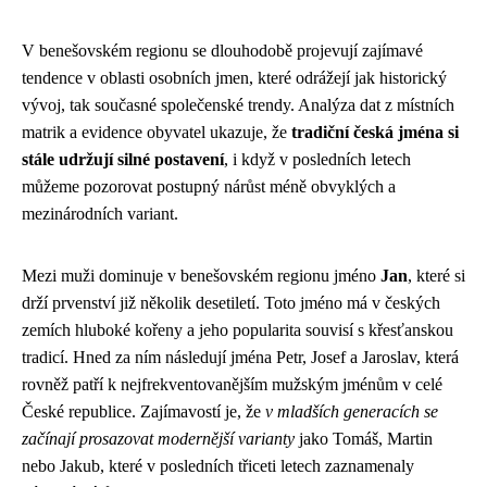
V benešovském regionu se dlouhodobě projevují zajímavé
tendence v oblasti osobních jmen, které odrážejí jak historický
vývoj, tak současné společenské trendy. Analýza dat z místních
matrik a evidence obyvatel ukazuje, že
tradiční česká jména si
stále udržují silné postavení
, i když v posledních letech
můžeme pozorovat postupný nárůst méně obvyklých a
mezinárodních variant.
Mezi muži dominuje v benešovském regionu jméno
Jan
, které si
drží prvenství již několik desetiletí. Toto jméno má v českých
zemích hluboké kořeny a jeho popularita souvisí s křesťanskou
tradicí. Hned za ním následují jména Petr, Josef a Jaroslav, která
rovněž patří k nejfrekventovanějším mužským jménům v celé
České republice. Zajímavostí je, že
v mladších generacích se
začínají prosazovat modernější varianty
jako Tomáš, Martin
nebo Jakub, které v posledních třiceti letech zaznamenaly