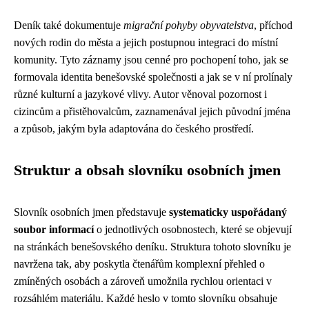
Deník také dokumentuje
migrační pohyby obyvatelstva
, příchod
nových rodin do města a jejich postupnou integraci do místní
komunity. Tyto záznamy jsou cenné pro pochopení toho, jak se
formovala identita benešovské společnosti a jak se v ní prolínaly
různé kulturní a jazykové vlivy. Autor věnoval pozornost i
cizincům a přistěhovalcům, zaznamenával jejich původní jména
a způsob, jakým byla adaptována do českého prostředí.
Struktur a obsah slovníku osobních jmen
Slovník osobních jmen představuje
systematicky uspořádaný
soubor informací
o jednotlivých osobnostech, které se objevují
na stránkách benešovského deníku. Struktura tohoto slovníku je
navržena tak, aby poskytla čtenářům komplexní přehled o
zmíněných osobách a zároveň umožnila rychlou orientaci v
rozsáhlém materiálu. Každé heslo v tomto slovníku obsahuje