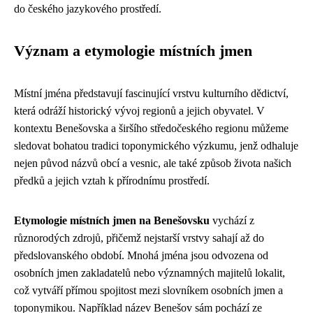
do českého jazykového prostředí.
Význam a etymologie místních jmen
Místní jména představují fascinující vrstvu kulturního dědictví,
která odráží historický vývoj regionů a jejich obyvatel. V
kontextu Benešovska a širšího středočeského regionu můžeme
sledovat bohatou tradici toponymického výzkumu, jenž odhaluje
nejen původ názvů obcí a vesnic, ale také způsob života našich
předků a jejich vztah k přírodnímu prostředí.
Etymologie místních jmen na Benešovsku
vychází z
různorodých zdrojů, přičemž nejstarší vrstvy sahají až do
předslovanského období. Mnohá jména jsou odvozena od
osobních jmen zakladatelů nebo významných majitelů lokalit,
což vytváří přímou spojitost mezi slovníkem osobních jmen a
toponymikou. Například název Benešov sám pochází ze