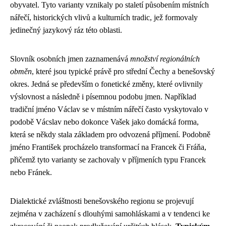
obyvatel. Tyto varianty vznikaly po staletí působením místních
nářečí, historických vlivů a kulturních tradic, jež formovaly
jedinečný jazykový ráz této oblasti.
Slovník osobních jmen zaznamenává
množství regionálních
obměn
, které jsou typické právě pro střední Čechy a benešovský
okres. Jedná se především o fonetické změny, které ovlivnily
výslovnost a následně i písemnou podobu jmen. Například
tradiční jméno Václav se v místním nářečí často vyskytovalo v
podobě Vácslav nebo dokonce Vašek jako domácká forma,
která se někdy stala základem pro odvozená příjmení. Podobně
jméno František procházelo transformací na Francek či Fráňa,
přičemž tyto varianty se zachovaly v příjmeních typu Francek
nebo Fránek.
Dialektické zvláštnosti benešovského regionu se projevují
zejména v zacházení s dlouhými samohláskami a v tendenci ke