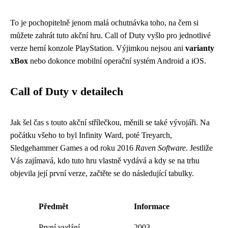
To je pochopitelně jenom malá ochutnávka toho, na čem si
můžete zahrát tuto akční hru. Call of Duty vyšlo pro jednotlivé
verze herní konzole PlayStation. Výjimkou nejsou ani
varianty
xBox
nebo dokonce mobilní operační systém Android a iOS.
Call of Duty v detailech
Jak šel čas s touto akční střílečkou, měnili se také vývojáři. Na
počátku všeho to byl Infinity Ward, poté Treyarch,
Sledgehammer Games a od roku 2016
Raven Software
. Jestliže
Vás zajímavá, kdo tuto hru vlastně vydává a kdy se na trhu
objevila její první verze, začtěte se do následující tabulky.
Předmět
Informace
První vydání
2003