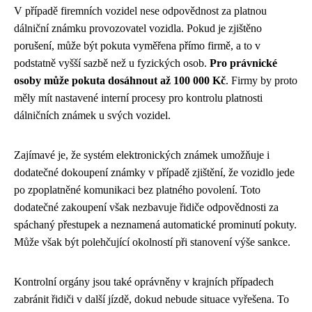
V případě firemních vozidel nese odpovědnost za platnou
dálniční známku provozovatel vozidla. Pokud je zjištěno
porušení, může být pokuta vyměřena přímo firmě, a to v
podstatně vyšší sazbě než u fyzických osob.
Pro právnické
osoby může pokuta dosáhnout až 100 000 Kč
. Firmy by proto
měly mít nastavené interní procesy pro kontrolu platnosti
dálničních známek u svých vozidel.
Zajímavé je, že systém elektronických známek umožňuje i
dodatečné dokoupení známky v případě zjištění, že vozidlo jede
po zpoplatněné komunikaci bez platného povolení. Toto
dodatečné zakoupení však nezbavuje řidiče odpovědnosti za
spáchaný přestupek a neznamená automatické prominutí pokuty.
Může však být polehčující okolností při stanovení výše sankce.
Kontrolní orgány jsou také oprávněny v krajních případech
zabránit řidiči v další jízdě, dokud nebude situace vyřešena. To