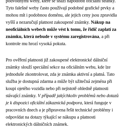
podvodnými weby, které se snaží napodobit oficiální stránky.
Tyto falešné weby často používají podobné grafické prvky a
mohou mít i podobnou doménu, ale jejich ceny jsou zpravidla
vyšší a nezaručují platnost zakoupené známky.
Nákup na
neoficiálních webech může vést k tomu, že řidič zaplatí za
známku, která nebude v systému zaregistrována
, a při
kontrole mu hrozí vysoká pokuta.
Pro ověření platnosti již zakoupené elektronické dálniční
známky slouží speciální sekce na oficiálním webu, kde lze
jednoduše zkontrolovat, zda je známka aktivní a platná. Tato
služba je dostupná zdarma a může být užitečná zejména při
koupi ojetého vozidla nebo při nejistotě ohledně platnosti
stávající známky.
V případě jakýchkoliv problémů nebo dotazů
je k dispozici oficiální zákaznická podpora
, která funguje v
pracovních dnech a je připravena řešit technické problémy i
odpovídat na dotazy týkající se nákupu a platnosti
elektronických dálničních známek.