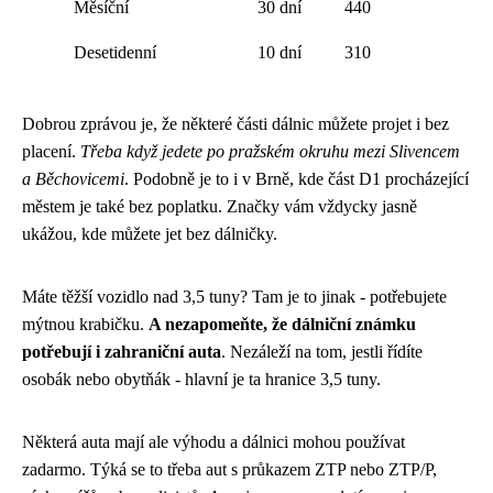
Měsíční
30 dní
440
Desetidenní
10 dní
310
Dobrou zprávou je, že některé části dálnic můžete projet i bez
placení.
Třeba když jedete po pražském okruhu mezi Slivencem
a Běchovicemi
. Podobně je to i v Brně, kde část D1 procházející
městem je také bez poplatku. Značky vám vždycky jasně
ukážou, kde můžete jet bez dálničky.
Máte těžší vozidlo nad 3,5 tuny? Tam je to jinak - potřebujete
mýtnou krabičku.
A nezapomeňte, že dálniční známku
potřebují i zahraniční auta
. Nezáleží na tom, jestli řídíte
osobák nebo obytňák - hlavní je ta hranice 3,5 tuny.
Některá auta mají ale výhodu a dálnici mohou používat
zadarmo. Týká se to třeba aut s průkazem ZTP nebo ZTP/P,