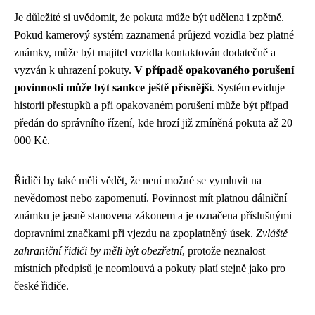
Je důležité si uvědomit, že pokuta může být udělena i zpětně.
Pokud kamerový systém zaznamená průjezd vozidla bez platné
známky, může být majitel vozidla kontaktován dodatečně a
vyzván k uhrazení pokuty.
V případě opakovaného porušení
povinnosti může být sankce ještě přísnější
. Systém eviduje
historii přestupků a při opakovaném porušení může být případ
předán do správního řízení, kde hrozí již zmíněná pokuta až 20
000 Kč.
Řidiči by také měli vědět, že není možné se vymluvit na
nevědomost nebo zapomenutí. Povinnost mít platnou dálniční
známku je jasně stanovena zákonem a je označena příslušnými
dopravními značkami při vjezdu na zpoplatněný úsek.
Zvláště
zahraniční řidiči by měli být obezřetní
, protože neznalost
místních předpisů je neomlouvá a pokuty platí stejně jako pro
české řidiče.