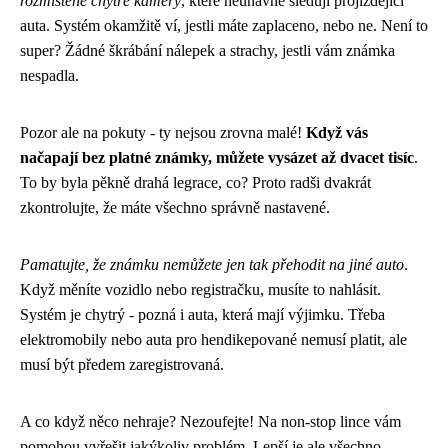
rozmístěné chytré kamery
, které neúnavně sledují projíždějící
auta. Systém okamžitě ví, jestli máte zaplaceno, nebo ne. Není to
super? Žádné škrábání nálepek a strachy, jestli vám známka
nespadla.
Pozor ale na pokuty - ty nejsou zrovna malé!
Když vás
načapají bez platné známky, můžete vysázet až dvacet tisíc
.
To by byla pěkně drahá legrace, co? Proto radši dvakrát
zkontrolujte, že máte všechno správně nastavené.
Pamatujte, že známku nemůžete jen tak přehodit na jiné auto
.
Když měníte vozidlo nebo registračku, musíte to nahlásit.
Systém je chytrý - pozná i auta, která mají výjimku. Třeba
elektromobily nebo auta pro hendikepované nemusí platit, ale
musí být předem zaregistrovaná.
A co když něco nehraje? Nezoufejte! Na non-stop lince vám
pomohou vyřešit jakýkoliv problém. Lepší je ale všechno