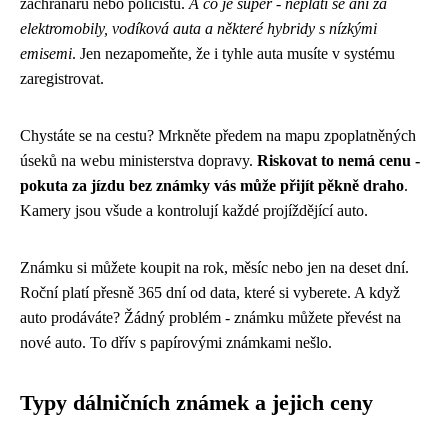
záchranářů nebo policistů.
A co je super - neplatí se ani za
elektromobily, vodíková auta a některé hybridy s nízkými
emisemi
. Jen nezapomeňte, že i tyhle auta musíte v systému
zaregistrovat.
Chystáte se na cestu? Mrkněte předem na mapu zpoplatněných
úseků na webu ministerstva dopravy.
Riskovat to nemá cenu -
pokuta za jízdu bez známky vás může přijít pěkně draho
.
Kamery jsou všude a kontrolují každé projíždějící auto.
Známku si můžete koupit na rok, měsíc nebo jen na deset dní.
Roční platí přesně 365 dní od data, které si vyberete. A když
auto prodáváte? Žádný problém - známku můžete převést na
nové auto. To dřív s papírovými známkami nešlo.
Typy dálničních známek a jejich ceny