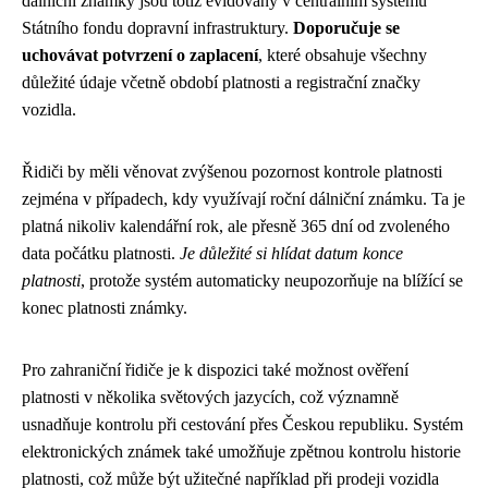
dálniční známky jsou totiž evidovány v centrálním systému
Státního fondu dopravní infrastruktury.
Doporučuje se
uchovávat potvrzení o zaplacení
, které obsahuje všechny
důležité údaje včetně období platnosti a registrační značky
vozidla.
Řidiči by měli věnovat zvýšenou pozornost kontrole platnosti
zejména v případech, kdy využívají roční dálniční známku. Ta je
platná nikoliv kalendářní rok, ale přesně 365 dní od zvoleného
data počátku platnosti.
Je důležité si hlídat datum konce
platnosti
, protože systém automaticky neupozorňuje na blížící se
konec platnosti známky.
Pro zahraniční řidiče je k dispozici také možnost ověření
platnosti v několika světových jazycích, což významně
usnadňuje kontrolu při cestování přes Českou republiku. Systém
elektronických známek také umožňuje zpětnou kontrolu historie
platnosti, což může být užitečné například při prodeji vozidla