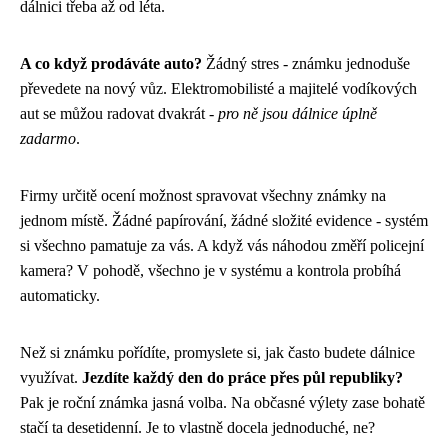
dálnici třeba až od léta.
A co když prodáváte auto?
Žádný stres - známku jednoduše
převedete na nový vůz. Elektromobilisté a majitelé vodíkových
aut se můžou radovat dvakrát -
pro ně jsou dálnice úplně
zadarmo
.
Firmy určitě ocení možnost spravovat všechny známky na
jednom místě. Žádné papírování, žádné složité evidence - systém
si všechno pamatuje za vás. A když vás náhodou změří policejní
kamera? V pohodě, všechno je v systému a kontrola probíhá
automaticky.
Než si známku pořídíte, promyslete si, jak často budete dálnice
využívat.
Jezdíte každý den do práce přes půl republiky?
Pak je roční známka jasná volba. Na občasné výlety zase bohatě
stačí ta desetidenní. Je to vlastně docela jednoduché, ne?