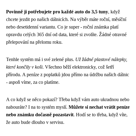
Povinně ji potřebujete pro každé auto do 3,5 tuny
, když
chcete jezdit po našich dálnicích. Na výběr máte roční, měsíční
nebo desetidenní variantu. Co je super - roční známka platí
opravdu celých 365 dní od data, které si zvolíte. Žádné otravné
přelepování na přelomu roku.
Tenhle systém má i své zelené plus.
Už žádné plastové nálepky,
které končily v koši
. Všechno běží elektronicky, což šetří
přírodu. A peníze z poplatků jdou přímo na údržbu našich dálnic
- aspoň víme, za co platíme.
A co když se něco pokazí? Třeba když vám auto ukradnou nebo
nabouráte? I na to systém myslí.
Můžete si nechat vrátit peníze
nebo známku dočasně pozastavit
. Hodí se to třeba, když víte,
že auto bude dlouho v servisu.