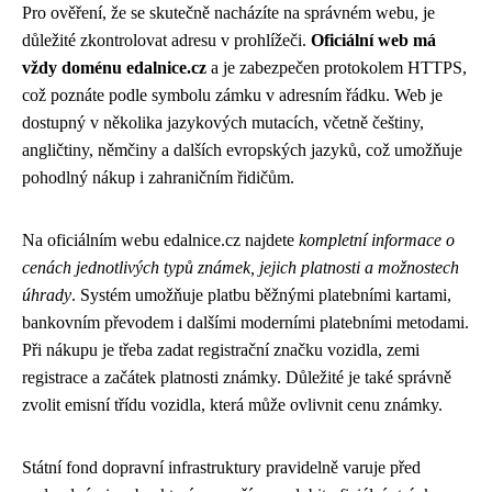
Pro ověření, že se skutečně nacházíte na správném webu, je
důležité zkontrolovat adresu v prohlížeči.
Oficiální web má
vždy doménu edalnice.cz
a je zabezpečen protokolem HTTPS,
což poznáte podle symbolu zámku v adresním řádku. Web je
dostupný v několika jazykových mutacích, včetně češtiny,
angličtiny, němčiny a dalších evropských jazyků, což umožňuje
pohodlný nákup i zahraničním řidičům.
Na oficiálním webu edalnice.cz najdete
kompletní informace o
cenách jednotlivých typů známek, jejich platnosti a možnostech
úhrady
. Systém umožňuje platbu běžnými platebními kartami,
bankovním převodem i dalšími moderními platebními metodami.
Při nákupu je třeba zadat registrační značku vozidla, zemi
registrace a začátek platnosti známky. Důležité je také správně
zvolit emisní třídu vozidla, která může ovlivnit cenu známky.
Státní fond dopravní infrastruktury pravidelně varuje před