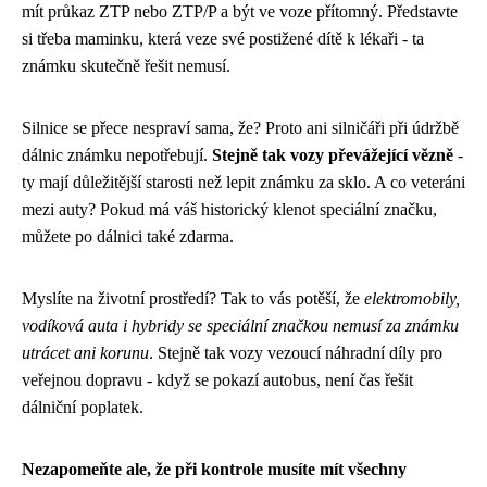
mít průkaz ZTP nebo ZTP/P a být ve voze přítomný. Představte
si třeba maminku, která veze své postižené dítě k lékaři - ta
známku skutečně řešit nemusí.
Silnice se přece nespraví sama, že? Proto ani silničáři při údržbě
dálnic známku nepotřebují.
Stejně tak vozy převážející vězně
-
ty mají důležitější starosti než lepit známku za sklo. A co veteráni
mezi auty? Pokud má váš historický klenot speciální značku,
můžete po dálnici také zdarma.
Myslíte na životní prostředí? Tak to vás potěší, že
elektromobily,
vodíková auta i hybridy se speciální značkou nemusí za známku
utrácet ani korunu
. Stejně tak vozy vezoucí náhradní díly pro
veřejnou dopravu - když se pokazí autobus, není čas řešit
dálniční poplatek.
Nezapomeňte ale, že při kontrole musíte mít všechny