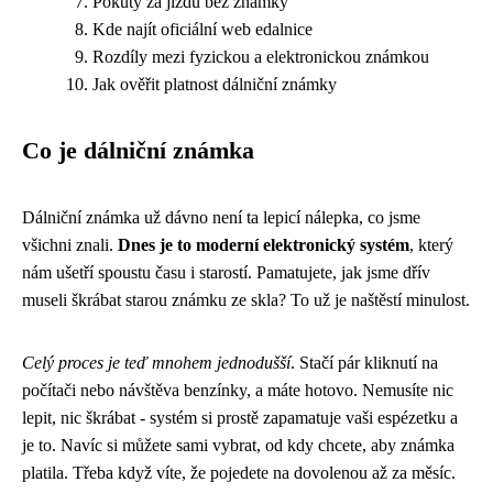
Pokuty za jízdu bez známky
Kde najít oficiální web edalnice
Rozdíly mezi fyzickou a elektronickou známkou
Jak ověřit platnost dálniční známky
Co je dálniční známka
Dálniční známka už dávno není ta lepicí nálepka, co jsme
všichni znali.
Dnes je to moderní elektronický systém
, který
nám ušetří spoustu času i starostí. Pamatujete, jak jsme dřív
museli škrábat starou známku ze skla? To už je naštěstí minulost.
Celý proces je teď mnohem jednodušší
. Stačí pár kliknutí na
počítači nebo návštěva benzínky, a máte hotovo. Nemusíte nic
lepit, nic škrábat - systém si prostě zapamatuje vaši espézetku a
je to. Navíc si můžete sami vybrat, od kdy chcete, aby známka
platila. Třeba když víte, že pojedete na dovolenou až za měsíc.