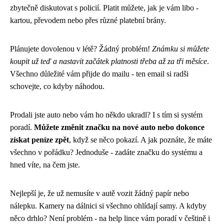
zbytečně diskutovat s policií. Platit můžete, jak je vám libo -
kartou, převodem nebo přes různé platební brány.
Plánujete dovolenou v létě? Žádný problém!
Známku si můžete
koupit už teď a nastavit začátek platnosti třeba až za tři měsíce
.
Všechno důležité vám přijde do mailu - ten email si radši
schovejte, co kdyby náhodou.
Prodali jste auto nebo vám ho někdo ukradl? I s tím si systém
poradí.
Můžete změnit značku na nové auto nebo dokonce
získat peníze zpět
, když se něco pokazí. A jak poznáte, že máte
všechno v pořádku? Jednoduše - zadáte značku do systému a
hned víte, na čem jste.
Nejlepší je, že už nemusíte v autě vozit žádný papír nebo
nálepku. Kamery na dálnici si všechno ohlídají samy. A kdyby
něco drhlo? Není problém - na help lince vám poradí v češtině i