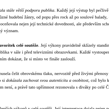
ala stále větší podporu publika
. Každý její výstup byl pečlivě
různé hudební žánry, od popu přes rock až po soulové balady,
ta oceňovala nejen její technické dovednosti, ale především sc
čný význam.
avoritek celé soutěže
. Její výkony pravidelně sklízely standi
publika v sále i před televizními obrazovkami. Každé vystoupe
ím dokázat, že si místo ve finále zaslouží.
musela čelit obrovskému tlaku, nervozitě před živými přenosy
o si
dokázala zachovat svou autenticitu a osobitost
, což bylo 
m není, a právě tato upřímnost rezonovala s diváky po celé 
epších výkonů v celé soutěži. Její interpretace dojala nejen p