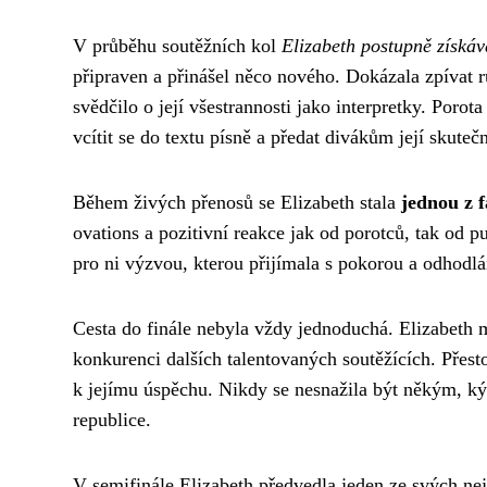
V průběhu soutěžních kol
Elizabeth postupně získáv
připraven a přinášel něco nového. Dokázala zpívat 
svědčilo o její všestrannosti jako interpretky. Poro
vcítit se do textu písně a předat divákům její skute
Během živých přenosů se Elizabeth stala
jednou z f
ovations a pozitivní reakce jak od porotců, tak od 
pro ni výzvou, kterou přijímala s pokorou a odhodlán
Cesta do finále nebyla vždy jednoduchá. Elizabeth 
konkurenci dalších talentovaných soutěžících. Přest
k jejímu úspěchu. Nikdy se nesnažila být někým, ký
republice.
V semifinále Elizabeth předvedla jeden ze svých nejl