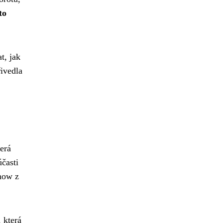
to
t, jak
ivedla
erá
časti
show z
 která