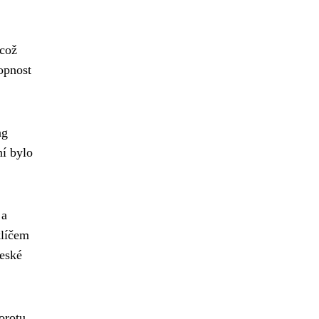
 což
hopnost
ng
ní bylo
 a
klíčem
České
orotu,