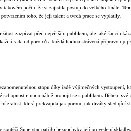
 v takovém počtu, že si zajistila postup do velkého finále.
Ten
 potvrzením toho, že její talent a tvrdá práce se vyplatily.
ežitost zazpívat před největším publikem, ale také šanci ukáza
aždá rada od porotců a každá hodina strávená přípravou ji př
nezapomenutelnou stopu díky řadě výjimečných vystoupení, kt
aké schopnost emocionálně propojit se s publikem. Během své ú
ční zralost, která překvapila jak porotu, tak diváky sledující 
soutěži Superstar patřilo bezpochyby její provedení skladby,