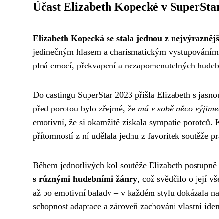
Účast Elizabeth Kopecké v SuperSta
Elizabeth Kopecká se stala jednou z nejvýraznějš
jedinečným hlasem a charismatickým vystupováním zau
plná emocí, překvapení a nezapomenutelných hudebn
Do castingu SuperStar 2023 přišla Elizabeth s jasno
před porotou bylo zřejmé, že
má v sobě něco výjim
emotivní, že si okamžitě získala sympatie porotců.
přítomností z ní udělala jednu z favoritek soutěže 
Během jednotlivých kol soutěže Elizabeth postupně 
s různými hudebními žánry
, což svědčilo o její v
až po emotivní balady – v každém stylu dokázala nají
schopnost adaptace a zároveň zachování vlastní iden