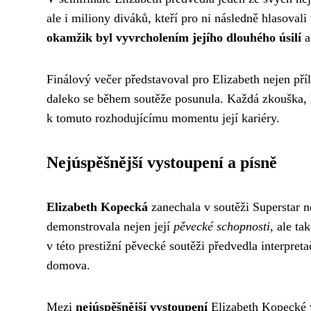
ale i miliony diváků, kteří pro ni následně hlasovali
okamžik byl vyvrcholením jejího dlouhého úsilí
a
Finálový večer představoval pro Elizabeth nejen příl
daleko se během soutěže posunula. Každá zkouška, k
k tomuto rozhodujícímu momentu její kariéry.
Nejúspěšnější vystoupení a písně
Elizabeth Kopecká
zanechala v soutěži Superstar 
demonstrovala nejen její
pěvecké schopnosti
, ale t
v této prestižní pěvecké soutěži předvedla interpreta
domova.
Mezi
nejúspěšnější vystoupení
Elizabeth Kopecké v 