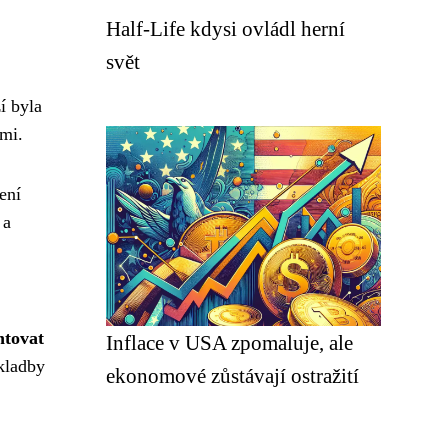
Half-Life kdysi ovládl herní
svět
í byla
mi.
ení
 a
ntovat
Inflace v USA zpomaluje, ale
skladby
ekonomové zůstávají ostražití