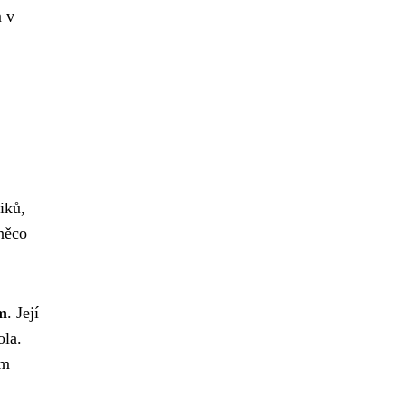
m v
iků,
 něco
m
. Její
ola.
em