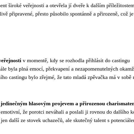
lent široké veřejnosti a otevřela jí dveře k dalším příležitoste
vě připravené, přesto působilo spontánně a přirozeně, což je
eřejnosti
v momentě, kdy se rozhodla přihlásit do castingu
finále byla plná emocí, překvapení a nezapomenutelných okamž
ního castingu bylo zřejmé, že tato mladá zpěvačka má v sobě
m
jedinečným hlasovým projevem a přirozenou charismate
emotivní, že porotci neváhali a poslali ji rovnou do dalšího k
í jen další ze stovek uchazečů, ale skutečný talent s potenciál