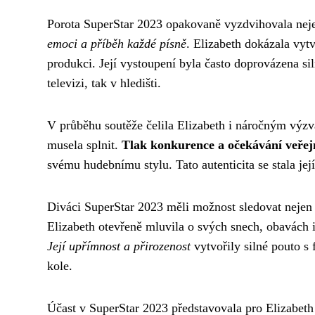
Porota SuperStar 2023 opakovaně vyzdvihovala neje
emoci a příběh každé písně
. Elizabeth dokázala vyt
produkci. Její vystoupení byla často doprovázena s
televizi, tak v hledišti.
V průběhu soutěže čelila Elizabeth i náročným výz
musela splnit.
Tlak konkurence a očekávání veřej
svému hudebnímu stylu. Tato autenticita se stala její 
Diváci SuperStar 2023 měli možnost sledovat nejen j
Elizabeth otevřeně mluvila o svých snech, obavách i m
Její upřímnost a přirozenost
vytvořily silné pouto s
kole.
Účast v SuperStar 2023 představovala pro Elizabeth