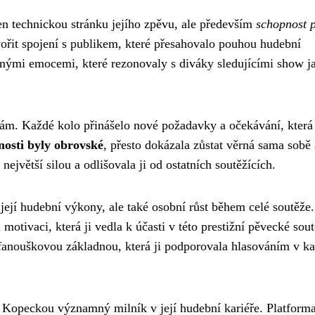
n technickou stránku jejího zpěvu, ale především
schopnost 
vořit spojení s publikem, které přesahovalo pouhou hudební
ilnými emocemi, které rezonovaly s diváky sledujícími show j
vám. Každé kolo přinášelo nové požadavky a očekávání, která
nosti byly obrovské
, přesto dokázala zůstat věrná sama sobě 
největší silou a odlišovala ji od ostatních soutěžících.
ejí hudební výkony, ale také osobní růst během celé soutěže.
otivaci, která ji vedla k účasti v této prestižní pěvecké sout
 fanouškovou základnou, která ji podporovala hlasováním v 
 Kopeckou významný milník v její hudební kariéře. Platforma