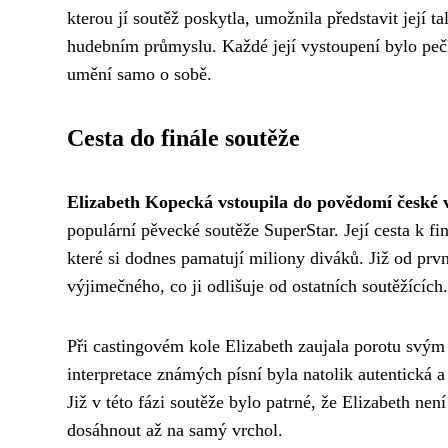
kterou jí soutěž poskytla, umožnila představit její ta
hudebním průmyslu. Každé její vystoupení bylo pečli
umění samo o sobě.
Cesta do finále soutěže
Elizabeth Kopecká vstoupila do povědomí české v
populární pěvecké soutěže SuperStar. Její cesta k 
které si dodnes pamatují miliony diváků. Již od prv
výjimečného, co ji odlišuje od ostatních soutěžících.
Při castingovém kole Elizabeth zaujala porotu svý
interpretace známých písní byla natolik autentická a 
Již v této fázi soutěže bylo patrné, že Elizabeth nen
dosáhnout až na samý vrchol.