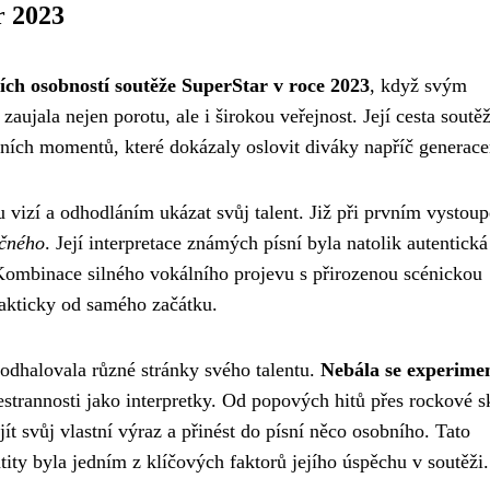
r 2023
ích osobností soutěže SuperStar v roce 2023
, když svým
jala nejen porotu, ale i širokou veřejnost. Její cesta soutěž
ích momentů, které dokázaly oslovit diváky napříč generace
u vizí a odhodláním ukázat svůj talent. Již při prvním vystoup
ečného
. Její interpretace známých písní byla natolik autentická
 Kombinace silného vokálního projevu s přirozenou scénickou
prakticky od samého začátku.
odhalovala různé stránky svého talentu.
Nebála se experime
šestrannosti jako interpretky. Od popových hitů přes rockové 
t svůj vlastní výraz a přinést do písní něco osobního. Tato
tity byla jedním z klíčových faktorů jejího úspěchu v soutěži.