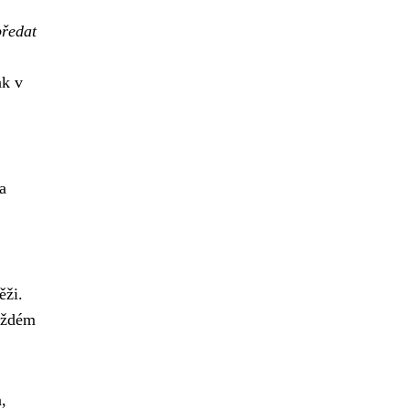
předat
ak v
a
ěži.
každém
,