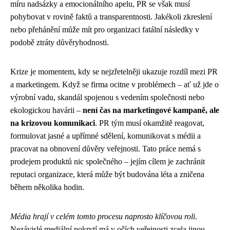
míru nadsázky a emocionálního apelu, PR se však musí
pohybovat v rovině faktů a transparentnosti. Jakékoli zkreslení
nebo přehánění může mít pro organizaci fatální následky v
podobě ztráty důvěryhodnosti.
Krize je momentem, kdy se nejzřetelněji ukazuje rozdíl mezi PR
a marketingem. Když se firma ocitne v problémech – ať už jde o
výrobní vadu, skandál spojenou s vedením společnosti nebo
ekologickou havárii –
není čas na marketingové kampaně, ale
na krizovou komunikaci
. PR tým musí okamžitě reagovat,
formulovat jasné a upřímné sdělení, komunikovat s médii a
pracovat na obnovení důvěry veřejnosti. Tato práce nemá s
prodejem produktů nic společného – jejím cílem je zachránit
reputaci organizace, která může být budována léta a zničena
během několika hodin.
Média hrají v celém tomto procesu naprosto klíčovou roli
.
Nezávislé mediální pokrytí má v očích veřejnosti zcela jinou