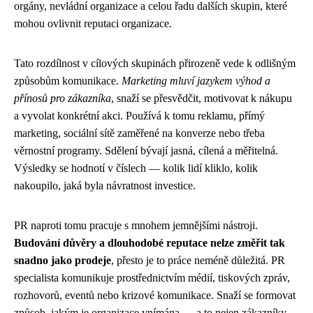
orgány, nevládní organizace a celou řadu dalších skupin, které
mohou ovlivnit reputaci organizace.
Tato rozdílnost v cílových skupinách přirozeně vede k odlišným
způsobům komunikace.
Marketing mluví jazykem výhod a
přínosů pro zákazníka
, snaží se přesvědčit, motivovat k nákupu
a vyvolat konkrétní akci. Používá k tomu reklamu, přímý
marketing, sociální sítě zaměřené na konverze nebo třeba
věrnostní programy. Sdělení bývají jasná, cílená a měřitelná.
Výsledky se hodnotí v číslech — kolik lidí kliklo, kolik
nakoupilo, jaká byla návratnost investice.
PR naproti tomu pracuje s mnohem jemnějšími nástroji.
Budování důvěry a dlouhodobé reputace nelze změřit tak
snadno jako prodeje
, přesto je to práce neméně důležitá. PR
specialista komunikuje prostřednictvím médií, tiskových zpráv,
rozhovorů, eventů nebo krizové komunikace. Snaží se formovat
způsob, jakým je organizace vnímána — a to nejen zákazníky,