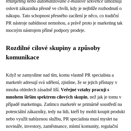
retargeting nebo automatizované e-mailové sekvence
umožňují
oslovit zákazníka přesně ve chvíli, kdy je nejblíže rozhodnutí o
nákupu. Tato schopnost přesného zacílení je něco, co tradiční
PR nástroje nabídnout nemohou, a právě proto je marketing tak
mocným nástrojem přímé podpory prodeje.
Rozdílné cílové skupiny a způsoby
komunikace
Když se zamyslíme nad tím, komu vlastně PR specialista a
marketér adresují svá sdělení, zjistíme, že se jejich přístupy v
mnoha ohledech zásadně liší.
Veřejné vztahy pracují s
mnohem širším spektrem cílových skupin
, než jak je tomu v
případě marketingu. Zatímco marketér se primárně soustředí na
potenciální zákazníky, tedy na lidi, kteří by mohli koupit produkt
nebo využít nabízenou službu, PR specialista musí myslet na
novináře, investory, zaměstnance, místní komunity, regulační