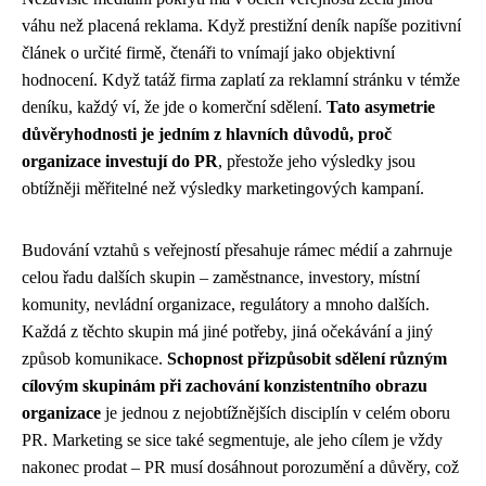
váhu než placená reklama. Když prestižní deník napíše pozitivní
článek o určité firmě, čtenáři to vnímají jako objektivní
hodnocení. Když tatáž firma zaplatí za reklamní stránku v témže
deníku, každý ví, že jde o komerční sdělení.
Tato asymetrie
důvěryhodnosti je jedním z hlavních důvodů, proč
organizace investují do PR
, přestože jeho výsledky jsou
obtížněji měřitelné než výsledky marketingových kampaní.
Budování vztahů s veřejností přesahuje rámec médií a zahrnuje
celou řadu dalších skupin – zaměstnance, investory, místní
komunity, nevládní organizace, regulátory a mnoho dalších.
Každá z těchto skupin má jiné potřeby, jiná očekávání a jiný
způsob komunikace.
Schopnost přizpůsobit sdělení různým
cílovým skupinám při zachování konzistentního obrazu
organizace
je jednou z nejobtížnějších disciplín v celém oboru
PR. Marketing se sice také segmentuje, ale jeho cílem je vždy
nakonec prodat – PR musí dosáhnout porozumění a důvěry, což