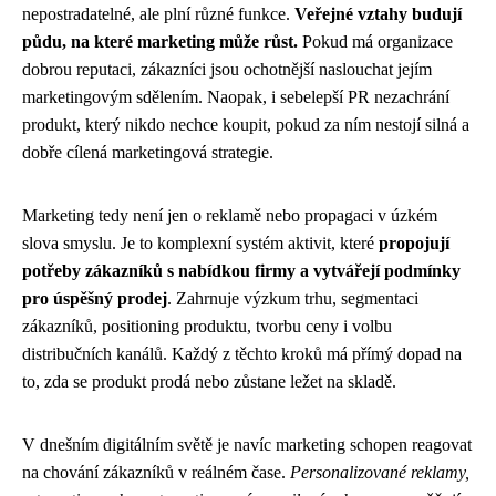
nepostradatelné, ale plní různé funkce.
Veřejné vztahy budují
půdu, na které marketing může růst.
Pokud má organizace
dobrou reputaci, zákazníci jsou ochotnější naslouchat jejím
marketingovým sdělením. Naopak, i sebelepší PR nezachrání
produkt, který nikdo nechce koupit, pokud za ním nestojí silná a
dobře cílená marketingová strategie.
Marketing tedy není jen o reklamě nebo propagaci v úzkém
slova smyslu. Je to komplexní systém aktivit, které
propojují
potřeby zákazníků s nabídkou firmy a vytvářejí podmínky
pro úspěšný prodej
. Zahrnuje výzkum trhu, segmentaci
zákazníků, positioning produktu, tvorbu ceny i volbu
distribučních kanálů. Každý z těchto kroků má přímý dopad na
to, zda se produkt prodá nebo zůstane ležet na skladě.
V dnešním digitálním světě je navíc marketing schopen reagovat
na chování zákazníků v reálném čase.
Personalizované reklamy,