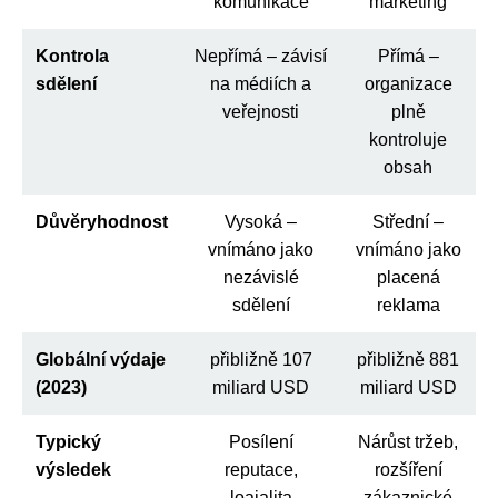
komunikace
marketing
Kontrola
Nepřímá – závisí
Přímá –
sdělení
na médiích a
organizace
veřejnosti
plně
kontroluje
obsah
Důvěryhodnost
Vysoká –
Střední –
vnímáno jako
vnímáno jako
nezávislé
placená
sdělení
reklama
Globální výdaje
přibližně 107
přibližně 881
(2023)
miliard USD
miliard USD
Typický
Posílení
Nárůst tržeb,
výsledek
reputace,
rozšíření
loajalita
zákaznické