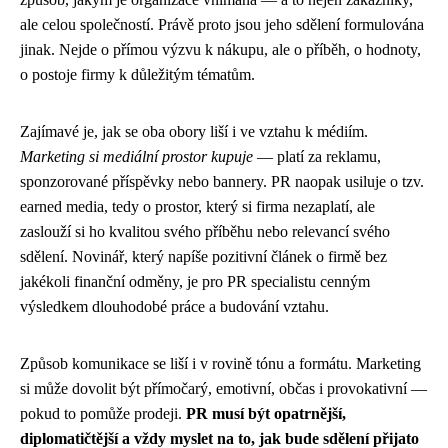
ale celou společností. Právě proto jsou jeho sdělení formulována
jinak. Nejde o přímou výzvu k nákupu, ale o příběh, o hodnoty,
o postoje firmy k důležitým tématům.
Zajímavé je, jak se oba obory liší i ve vztahu k médiím.
Marketing si mediální prostor kupuje
— platí za reklamu,
sponzorované příspěvky nebo bannery. PR naopak usiluje o tzv.
earned media, tedy o prostor, který si firma nezaplatí, ale
zaslouží si ho kvalitou svého příběhu nebo relevancí svého
sdělení. Novinář, který napíše pozitivní článek o firmě bez
jakékoli finanční odměny, je pro PR specialistu cenným
výsledkem dlouhodobé práce a budování vztahu.
Způsob komunikace se liší i v rovině tónu a formátu. Marketing
si může dovolit být přímočarý, emotivní, občas i provokativní —
pokud to pomůže prodeji.
PR musí být opatrnější,
diplomatičtější a vždy myslet na to, jak bude sdělení přijato