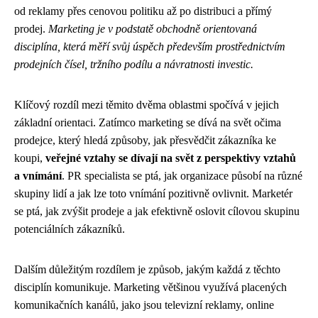
od reklamy přes cenovou politiku až po distribuci a přímý
prodej.
Marketing je v podstatě obchodně orientovaná
disciplína, která měří svůj úspěch především prostřednictvím
prodejních čísel, tržního podílu a návratnosti investic.
Klíčový rozdíl mezi těmito dvěma oblastmi spočívá v jejich
základní orientaci. Zatímco marketing se dívá na svět očima
prodejce, který hledá způsoby, jak přesvědčit zákazníka ke
koupi,
veřejné vztahy se dívají na svět z perspektivy vztahů
a vnímání
. PR specialista se ptá, jak organizace působí na různé
skupiny lidí a jak lze toto vnímání pozitivně ovlivnit. Marketér
se ptá, jak zvýšit prodeje a jak efektivně oslovit cílovou skupinu
potenciálních zákazníků.
Dalším důležitým rozdílem je způsob, jakým každá z těchto
disciplín komunikuje. Marketing většinou využívá placených
komunikačních kanálů, jako jsou televizní reklamy, online