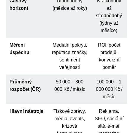
Časový
Dlouhodobý
Krátkodobý
horizont
(měsíce až roky)
až
střednědobý
(týdny až
měsíce)
Měření
Mediální pokrytí,
ROI, počet
úspěchu
reputace značky,
prodejů,
sentiment
konverzní
veřejnosti
poměr
Průměrný
50 000 – 300
100 000 – 1
rozpočet (ČR)
000 Kč / měsíc
000 000 Kč /
měsíc
Hlavní nástroje
Tiskové zprávy,
Reklama,
média, events,
SEO, sociální
krizová
sítě, e-mail