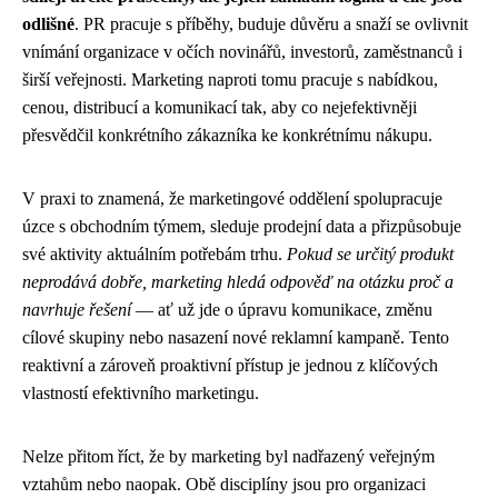
odlišné
. PR pracuje s příběhy, buduje důvěru a snaží se ovlivnit
vnímání organizace v očích novinářů, investorů, zaměstnanců i
širší veřejnosti. Marketing naproti tomu pracuje s nabídkou,
cenou, distribucí a komunikací tak, aby co nejefektivněji
přesvědčil konkrétního zákazníka ke konkrétnímu nákupu.
V praxi to znamená, že marketingové oddělení spolupracuje
úzce s obchodním týmem, sleduje prodejní data a přizpůsobuje
své aktivity aktuálním potřebám trhu.
Pokud se určitý produkt
neprodává dobře, marketing hledá odpověď na otázku proč a
navrhuje řešení
— ať už jde o úpravu komunikace, změnu
cílové skupiny nebo nasazení nové reklamní kampaně. Tento
reaktivní a zároveň proaktivní přístup je jednou z klíčových
vlastností efektivního marketingu.
Nelze přitom říct, že by marketing byl nadřazený veřejným
vztahům nebo naopak. Obě disciplíny jsou pro organizaci