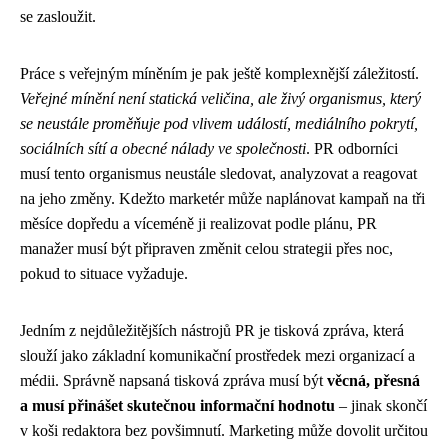
se zasloužit.
Práce s veřejným míněním je pak ještě komplexnější záležitostí.
Veřejné mínění není statická veličina, ale živý organismus, který
se neustále proměňuje pod vlivem událostí, mediálního pokrytí,
sociálních sítí a obecné nálady ve společnosti
. PR odborníci
musí tento organismus neustále sledovat, analyzovat a reagovat
na jeho změny. Kdežto marketér může naplánovat kampaň na tři
měsíce dopředu a víceméně ji realizovat podle plánu, PR
manažer musí být připraven změnit celou strategii přes noc,
pokud to situace vyžaduje.
Jedním z nejdůležitějších nástrojů PR je tisková zpráva, která
slouží jako základní komunikační prostředek mezi organizací a
médii. Správně napsaná tisková zpráva musí být
věcná, přesná
a musí přinášet skutečnou informační hodnotu
– jinak skončí
v koši redaktora bez povšimnutí. Marketing může dovolit určitou