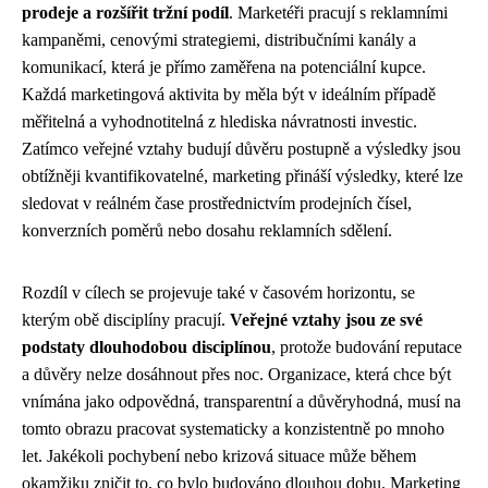
prodeje a rozšířit tržní podíl
. Marketéři pracují s reklamními
kampaněmi, cenovými strategiemi, distribučními kanály a
komunikací, která je přímo zaměřena na potenciální kupce.
Každá marketingová aktivita by měla být v ideálním případě
měřitelná a vyhodnotitelná z hlediska návratnosti investic.
Zatímco veřejné vztahy budují důvěru postupně a výsledky jsou
obtížněji kvantifikovatelné, marketing přináší výsledky, které lze
sledovat v reálném čase prostřednictvím prodejních čísel,
konverzních poměrů nebo dosahu reklamních sdělení.
Rozdíl v cílech se projevuje také v časovém horizontu, se
kterým obě disciplíny pracují.
Veřejné vztahy jsou ze své
podstaty dlouhodobou disciplínou
, protože budování reputace
a důvěry nelze dosáhnout přes noc. Organizace, která chce být
vnímána jako odpovědná, transparentní a důvěryhodná, musí na
tomto obrazu pracovat systematicky a konzistentně po mnoho
let. Jakékoli pochybení nebo krizová situace může během
okamžiku zničit to, co bylo budováno dlouhou dobu. Marketing