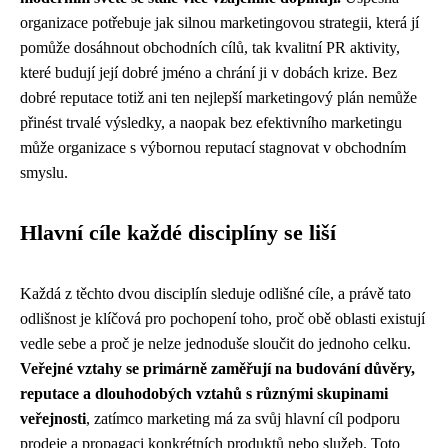
organizace potřebuje jak silnou marketingovou strategii, která jí
pomůže dosáhnout obchodních cílů, tak kvalitní PR aktivity,
které budují její dobré jméno a chrání ji v dobách krize. Bez
dobré reputace totiž ani ten nejlepší marketingový plán nemůže
přinést trvalé výsledky, a naopak bez efektivního marketingu
může organizace s výbornou reputací stagnovat v obchodním
smyslu.
Hlavní cíle každé disciplíny se liší
Každá z těchto dvou disciplín sleduje odlišné cíle, a právě tato
odlišnost je klíčová pro pochopení toho, proč obě oblasti existují
vedle sebe a proč je nelze jednoduše sloučit do jednoho celku.
Veřejné vztahy se primárně zaměřují na budování důvěry,
reputace a dlouhodobých vztahů s různými skupinami
veřejnosti
, zatímco marketing má za svůj hlavní cíl podporu
prodeje a propagaci konkrétních produktů nebo služeb. Toto