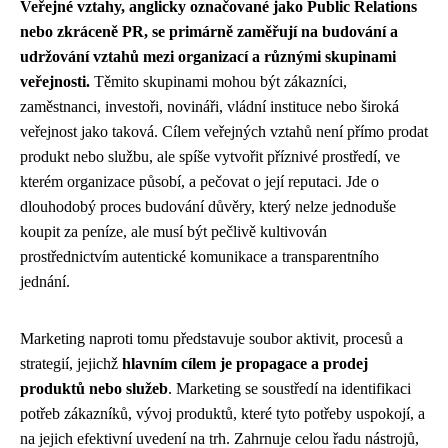
Veřejné vztahy, anglicky označované jako Public Relations
nebo zkráceně PR, se primárně zaměřují na budování a
udržování vztahů mezi organizací a různými skupinami
veřejnosti.
Těmito skupinami mohou být zákazníci,
zaměstnanci, investoři, novináři, vládní instituce nebo široká
veřejnost jako taková. Cílem veřejných vztahů není přímo prodat
produkt nebo službu, ale spíše vytvořit příznivé prostředí, ve
kterém organizace působí, a pečovat o její reputaci. Jde o
dlouhodobý proces budování důvěry, který nelze jednoduše
koupit za peníze, ale musí být pečlivě kultivován
prostřednictvím autentické komunikace a transparentního
jednání.
Marketing naproti tomu představuje soubor aktivit, procesů a
strategií, jejichž
hlavním cílem je propagace a prodej
produktů nebo služeb
. Marketing se soustředí na identifikaci
potřeb zákazníků, vývoj produktů, které tyto potřeby uspokojí, a
na jejich efektivní uvedení na trh. Zahrnuje celou řadu nástrojů,