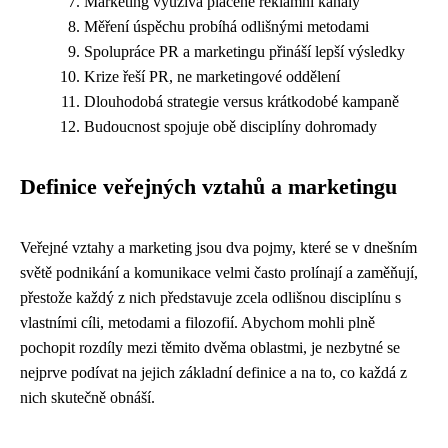
Marketing využívá placené reklamní kanály
Měření úspěchu probíhá odlišnými metodami
Spolupráce PR a marketingu přináší lepší výsledky
Krize řeší PR, ne marketingové oddělení
Dlouhodobá strategie versus krátkodobé kampaně
Budoucnost spojuje obě disciplíny dohromady
Definice veřejných vztahů a marketingu
Veřejné vztahy a marketing jsou dva pojmy, které se v dnešním
světě podnikání a komunikace velmi často prolínají a zaměňují,
přestože každý z nich představuje zcela odlišnou disciplínu s
vlastními cíli, metodami a filozofií. Abychom mohli plně
pochopit rozdíly mezi těmito dvěma oblastmi, je nezbytné se
nejprve podívat na jejich základní definice a na to, co každá z
nich skutečně obnáší.