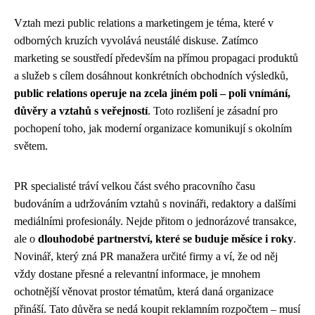
Vztah mezi public relations a marketingem je téma, které v
odborných kruzích vyvolává neustálé diskuse. Zatímco
marketing se soustředí především na přímou propagaci produktů
a služeb s cílem dosáhnout konkrétních obchodních výsledků,
public relations operuje na zcela jiném poli – poli vnímání,
důvěry a vztahů s veřejností
. Toto rozlišení je zásadní pro
pochopení toho, jak moderní organizace komunikují s okolním
světem.
PR specialisté tráví velkou část svého pracovního času
budováním a udržováním vztahů s novináři, redaktory a dalšími
mediálními profesionály. Nejde přitom o jednorázové transakce,
ale o
dlouhodobé partnerství, které se buduje měsíce i roky
.
Novinář, který zná PR manažera určité firmy a ví, že od něj
vždy dostane přesné a relevantní informace, je mnohem
ochotnější věnovat prostor tématům, která daná organizace
přináší. Tato důvěra se nedá koupit reklamním rozpočtem – musí