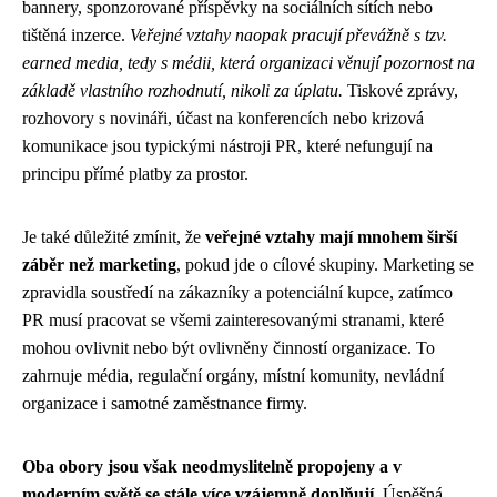
bannery, sponzorované příspěvky na sociálních sítích nebo
tištěná inzerce.
Veřejné vztahy naopak pracují převážně s tzv.
earned media, tedy s médii, která organizaci věnují pozornost na
základě vlastního rozhodnutí, nikoli za úplatu.
Tiskové zprávy,
rozhovory s novináři, účast na konferencích nebo krizová
komunikace jsou typickými nástroji PR, které nefungují na
principu přímé platby za prostor.
Je také důležité zmínit, že
veřejné vztahy mají mnohem širší
záběr než marketing
, pokud jde o cílové skupiny. Marketing se
zpravidla soustředí na zákazníky a potenciální kupce, zatímco
PR musí pracovat se všemi zainteresovanými stranami, které
mohou ovlivnit nebo být ovlivněny činností organizace. To
zahrnuje média, regulační orgány, místní komunity, nevládní
organizace i samotné zaměstnance firmy.
Oba obory jsou však neodmyslitelně propojeny a v
moderním světě se stále více vzájemně doplňují.
Úspěšná