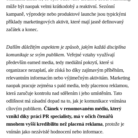
může být naopak velmi krátkodobý a reaktivní. Sezónní
kampaně, výprodeje nebo produktové launche jsou typickými
příklady marketingových aktivit, které mají jasně definovaný
začátek a konec.
Dalším důležitým aspektem je způsob, jakým každá disciplína
komunikuje se svým publikem.
Veřejné vztahy využívají
především earned media, tedy mediální pokrytí, které si
organizace nezaplatí, ale získá ho díky zajímavým příběhům,
relevantním informacím nebo výjimečným aktivitám. Marketing
naopak pracuje zejména s paid media, tedy placenou reklamou,
která zaručuje kontrolu nad sdělením i jeho umístěním. Tato
odlišnost má zásadní dopad na to, jak je komunikace vnímána
cílovým publikem.
Článek v renomovaném médiu, který
vznikl díky práci PR specialisty, má v očích čtenářů
mnohem vyšší kredibilitu než placená reklama
, protože je
vnímán jako nezávislé hodnocení nebo informace.