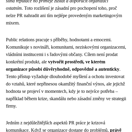
silná reputace ho přiměje zůstat a doporučit organizaci
ostatním.
Toto rozlišení je zásadní pro pochopení toho, proč
nelze PR nahradit ani tím nejlépe provedeným marketingovým
mixem.
Public relations pracuje s příběhy, hodnotami a emocemi.
Komunikuje s novináři, komunitami, neziskovými organizacemi,
vládními institucemi i s řadovými občany. Cílem není prodat
konkrétní produkt, ale
vytvořit prostředí, ve kterém
organizace působí důvěryhodně, odpovědně a autenticky
.
Tento přístup vyžaduje dlouhodobé myšlení a ochotu investovat
do vztahů, které nepřinesou okamžitý finanční výnos, ale jejichž
hodnota se projeví v momentech, kdy je to nejvíce potřeba –
například během krize, skandálu nebo zásadní změny ve strategii
firmy.
Jedním z nejdůležitějších aspektů PR práce je krizová
komunikace. Když se organizace dostane do problémů,
právě