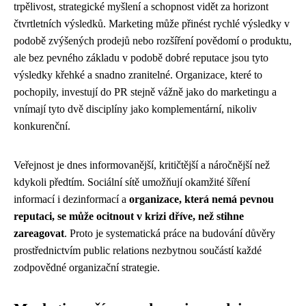
trpělivost, strategické myšlení a schopnost vidět za horizont
čtvrtletních výsledků. Marketing může přinést rychlé výsledky v
podobě zvýšených prodejů nebo rozšíření povědomí o produktu,
ale bez pevného základu v podobě dobré reputace jsou tyto
výsledky křehké a snadno zranitelné. Organizace, které to
pochopily, investují do PR stejně vážně jako do marketingu a
vnímají tyto dvě disciplíny jako komplementární, nikoliv
konkurenční.
Veřejnost je dnes informovanější, kritičtější a náročnější než
kdykoli předtím. Sociální sítě umožňují okamžité šíření
informací i dezinformací a
organizace, která nemá pevnou
reputaci, se může ocitnout v krizi dříve, než stihne
zareagovat
. Proto je systematická práce na budování důvěry
prostřednictvím public relations nezbytnou součástí každé
zodpovědné organizační strategie.