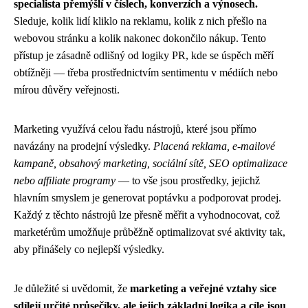
specialista přemýšlí v číslech, konverzích a výnosech.
Sleduje, kolik lidí kliklo na reklamu, kolik z nich přešlo na
webovou stránku a kolik nakonec dokončilo nákup. Tento
přístup je zásadně odlišný od logiky PR, kde se úspěch měří
obtížněji — třeba prostřednictvím sentimentu v médiích nebo
mírou důvěry veřejnosti.
Marketing využívá celou řadu nástrojů, které jsou přímo
navázány na prodejní výsledky.
Placená reklama, e-mailové
kampaně, obsahový marketing, sociální sítě, SEO optimalizace
nebo affiliate programy
— to vše jsou prostředky, jejichž
hlavním smyslem je generovat poptávku a podporovat prodej.
Každý z těchto nástrojů lze přesně měřit a vyhodnocovat, což
marketérům umožňuje průběžně optimalizovat své aktivity tak,
aby přinášely co nejlepší výsledky.
Je důležité si uvědomit, že
marketing a veřejné vztahy sice
sdílejí určité průsečíky, ale jejich základní logika a cíle jsou