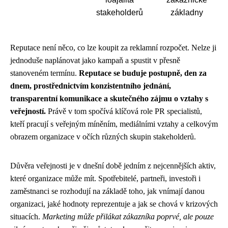
stakeholderů
základny
Reputace není něco, co lze koupit za reklamní rozpočet. Nelze ji
jednoduše naplánovat jako kampaň a spustit v přesně
stanoveném termínu.
Reputace se buduje postupně, den za
dnem, prostřednictvím konzistentního jednání,
transparentní komunikace a skutečného zájmu o vztahy s
veřejností.
Právě v tom spočívá klíčová role PR specialistů,
kteří pracují s veřejným míněním, mediálními vztahy a celkovým
obrazem organizace v očích různých skupin stakeholderů.
Důvěra veřejnosti je v dnešní době jedním z nejcennějších aktiv,
které organizace může mít. Spotřebitelé, partneři, investoři i
zaměstnanci se rozhodují na základě toho, jak vnímají danou
organizaci, jaké hodnoty reprezentuje a jak se chová v krizových
situacích.
Marketing může přilákat zákazníka poprvé, ale pouze