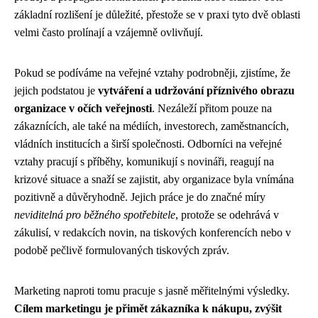
základní rozlišení je důležité, přestože se v praxi tyto dvě oblasti
velmi často prolínají a vzájemně ovlivňují.
Pokud se podíváme na veřejné vztahy podrobněji, zjistíme, že
jejich podstatou je
vytváření a udržování příznivého obrazu
organizace v očích veřejnosti
. Nezáleží přitom pouze na
zákaznících, ale také na médiích, investorech, zaměstnancích,
vládních institucích a širší společnosti. Odborníci na veřejné
vztahy pracují s příběhy, komunikují s novináři, reagují na
krizové situace a snaží se zajistit, aby organizace byla vnímána
pozitivně a důvěryhodně. Jejich práce je do značné míry
neviditelná pro běžného spotřebitele
, protože se odehrává v
zákulisí, v redakcích novin, na tiskových konferencích nebo v
podobě pečlivě formulovaných tiskových zpráv.
Marketing naproti tomu pracuje s jasně měřitelnými výsledky.
Cílem marketingu je přimět zákazníka k nákupu, zvýšit