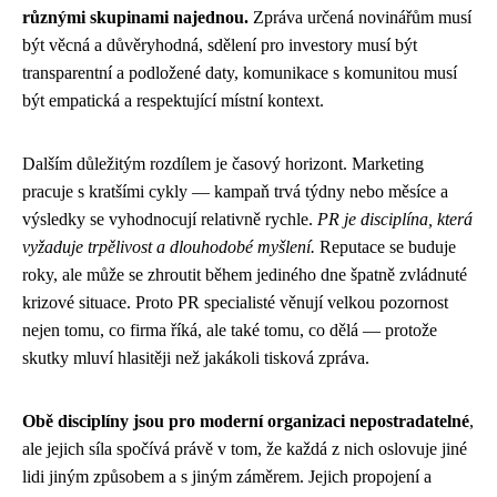
různými skupinami najednou.
Zpráva určená novinářům musí
být věcná a důvěryhodná, sdělení pro investory musí být
transparentní a podložené daty, komunikace s komunitou musí
být empatická a respektující místní kontext.
Dalším důležitým rozdílem je časový horizont. Marketing
pracuje s kratšími cykly — kampaň trvá týdny nebo měsíce a
výsledky se vyhodnocují relativně rychle.
PR je disciplína, která
vyžaduje trpělivost a dlouhodobé myšlení.
Reputace se buduje
roky, ale může se zhroutit během jediného dne špatně zvládnuté
krizové situace. Proto PR specialisté věnují velkou pozornost
nejen tomu, co firma říká, ale také tomu, co dělá — protože
skutky mluví hlasitěji než jakákoli tisková zpráva.
Obě disciplíny jsou pro moderní organizaci nepostradatelné
,
ale jejich síla spočívá právě v tom, že každá z nich oslovuje jiné
lidi jiným způsobem a s jiným záměrem. Jejich propojení a