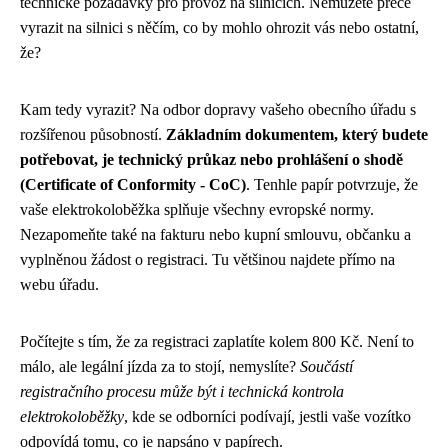
technické požadavky pro provoz na silnicích. Nemůžete přece
vyrazit na silnici s něčím, co by mohlo ohrozit vás nebo ostatní,
že?
Kam tedy vyrazit? Na odbor dopravy vašeho obecního úřadu s
rozšířenou působností.
Základním dokumentem, který budete
potřebovat, je technický průkaz nebo prohlášení o shodě
(Certificate of Conformity - CoC)
. Tenhle papír potvrzuje, že
vaše elektrokoloběžka splňuje všechny evropské normy.
Nezapomeňte také na fakturu nebo kupní smlouvu, občanku a
vyplněnou žádost o registraci. Tu většinou najdete přímo na
webu úřadu.
Počítejte s tím, že za registraci zaplatíte kolem 800 Kč. Není to
málo, ale legální jízda za to stojí, nemyslíte?
Součástí
registračního procesu může být i technická kontrola
elektrokoloběžky
, kde se odborníci podívají, jestli vaše vozítko
odpovídá tomu, co je napsáno v papírech.