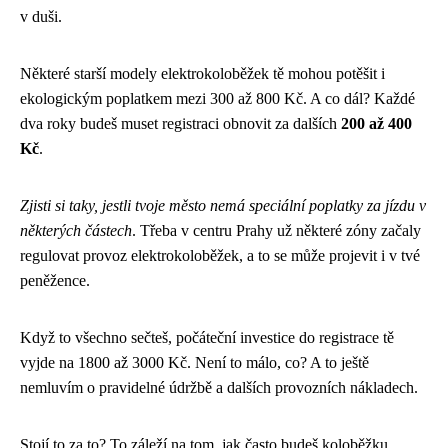
v duši.
Některé starší modely elektrokoloběžek tě mohou potěšit i
ekologickým poplatkem mezi 300 až 800 Kč. A co dál? Každé
dva roky budeš muset registraci obnovit za dalších
200 až 400
Kč
.
Zjisti si taky, jestli tvoje město nemá speciální poplatky za jízdu v
některých částech
. Třeba v centru Prahy už některé zóny začaly
regulovat provoz elektrokoloběžek, a to se může projevit i v tvé
peněžence.
Když to všechno sečteš, počáteční investice do registrace tě
vyjde na 1800 až 3000 Kč. Není to málo, co? A to ještě
nemluvím o pravidelné údržbě a dalších provozních nákladech.
Stojí to za to? To záleží na tom, jak často budeš koloběžku