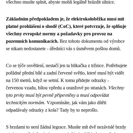
všechno musíte splnit, abyste mohli legálně brázdit silnice.
Základním předpokladem je, že elektrokoloběžka musí mít
platné prohlášení o shodě (CoC), které potvrzuje, že splňuje
všechny evropské normy a požadavky pro provoz na
pozemních komunikacích.
Bez tohoto dokumentu od výrobce
se nikam nedostanete - úředníci vás s úsměvem pošlou domů.
Co se týče osvětlení, nestačí jen ta blikačka z tržnice. Potřebujete
pořádné přední bílé a zadní červené světlo, které musí být vidět
na 150 metrů, když se setmí. K tomu přidejte odrazky -
červenou vzadu, bílou vpředu a oranžové po stranách.
Všechny
tyto prvky musí být pevně připevněny a musí odpovídat
technickým normám.
Vzpomínáte, jak vám jako dítěti
odpadávaly odrazky z kola? Tady by to neprošlo.
S brzdami to není žádná legrace. Musíte mít dvě nezávislé brzdy