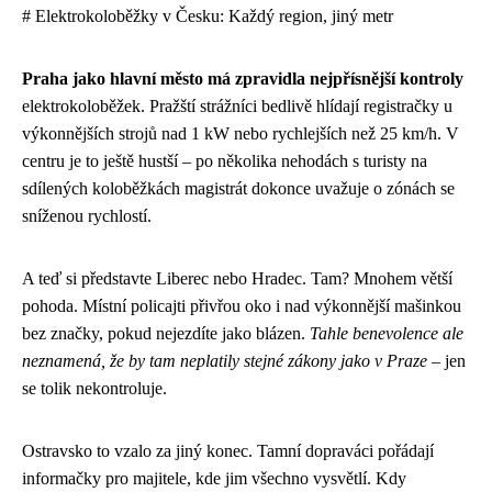
# Elektrokoloběžky v Česku: Každý region, jiný metr
Praha jako hlavní město má zpravidla nejpřísnější kontroly
elektrokoloběžek. Pražští strážníci bedlivě hlídají registračky u
výkonnějších strojů nad 1 kW nebo rychlejších než 25 km/h. V
centru je to ještě hustší – po několika nehodách s turisty na
sdílených koloběžkách magistrát dokonce uvažuje o zónách se
sníženou rychlostí.
A teď si představte Liberec nebo Hradec. Tam? Mnohem větší
pohoda. Místní policajti přivřou oko i nad výkonnější mašinkou
bez značky, pokud nejezdíte jako blázen.
Tahle benevolence ale
neznamená, že by tam neplatily stejné zákony jako v Praze
– jen
se tolik nekontroluje.
Ostravsko to vzalo za jiný konec. Tamní dopraváci pořádají
informačky pro majitele, kde jim všechno vysvětlí. Kdy