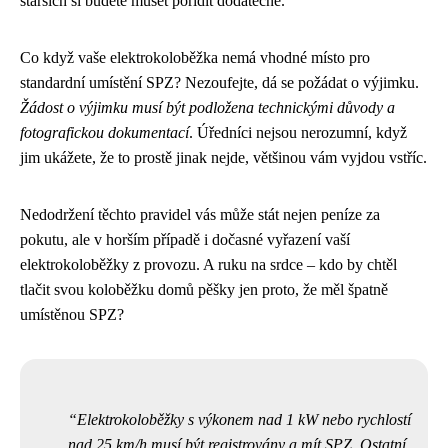
starších si budete muset pořídit dodatečné.
Co když vaše elektrokoloběžka nemá vhodné místo pro
standardní umístění SPZ? Nezoufejte, dá se požádat o výjimku.
Žádost o výjimku musí být podložena technickými důvody a
fotografickou dokumentací
. Úředníci nejsou nerozumní, když
jim ukážete, že to prostě jinak nejde, většinou vám vyjdou vstříc.
Nedodržení těchto pravidel vás může stát nejen peníze za
pokutu, ale v horším případě i dočasné vyřazení vaší
elektrokoloběžky z provozu. A ruku na srdce – kdo by chtěl
tlačit svou koloběžku domů pěšky jen proto, že měl špatně
umístěnou SPZ?
Elektrokoloběžky s výkonem nad 1 kW nebo rychlostí
nad 25 km/h musí být registrovány a mít SPZ. Ostatní