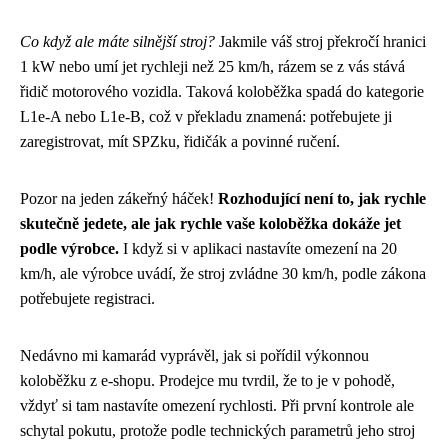
Co když ale máte silnější stroj?
Jakmile váš stroj překročí hranici
1 kW nebo umí jet rychleji než 25 km/h, rázem se z vás stává
řidič motorového vozidla. Taková koloběžka spadá do kategorie
L1e-A nebo L1e-B, což v překladu znamená: potřebujete ji
zaregistrovat, mít SPZku, řidičák a povinné ručení.
Pozor na jeden zákeřný háček!
Rozhodující není to, jak rychle
skutečně jedete, ale jak rychle vaše koloběžka dokáže jet
podle výrobce.
I když si v aplikaci nastavíte omezení na 20
km/h, ale výrobce uvádí, že stroj zvládne 30 km/h, podle zákona
potřebujete registraci.
Nedávno mi kamarád vyprávěl, jak si pořídil výkonnou
koloběžku z e-shopu. Prodejce mu tvrdil, že to je v pohodě,
vždyť si tam nastavíte omezení rychlosti. Při první kontrole ale
schytal pokutu, protože podle technických parametrů jeho stroj