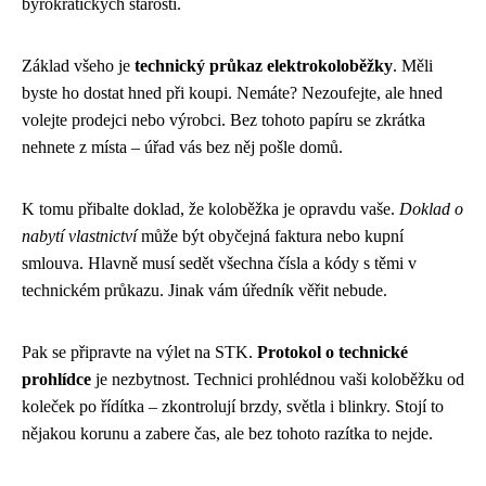
byrokratických starostí.
Základ všeho je
technický průkaz elektrokoloběžky
. Měli
byste ho dostat hned při koupi. Nemáte? Nezoufejte, ale hned
volejte prodejci nebo výrobci. Bez tohoto papíru se zkrátka
nehnete z místa – úřad vás bez něj pošle domů.
K tomu přibalte doklad, že koloběžka je opravdu vaše.
Doklad o
nabytí vlastnictví
může být obyčejná faktura nebo kupní
smlouva. Hlavně musí sedět všechna čísla a kódy s těmi v
technickém průkazu. Jinak vám úředník věřit nebude.
Pak se připravte na výlet na STK.
Protokol o technické
prohlídce
je nezbytnost. Technici prohlédnou vaši koloběžku od
koleček po řídítka – zkontrolují brzdy, světla i blinkry. Stojí to
nějakou korunu a zabere čas, ale bez tohoto razítka to nejde.