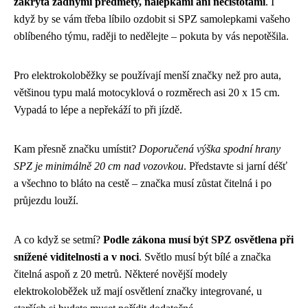
zakryta žádnými předměty, nálepkami ani nečistotami
. I
když by se vám třeba líbilo ozdobit si SPZ samolepkami vašeho
oblíbeného týmu, raději to nedělejte – pokuta by vás nepotěšila.
Pro elektrokoloběžky se používají menší značky než pro auta,
většinou typu malá motocyklová o rozměrech asi 20 x 15 cm.
Vypadá to lépe a nepřekáží to při jízdě.
Kam přesně značku umístit?
Doporučená výška spodní hrany
SPZ je minimálně 20 cm nad vozovkou
. Představte si jarní déšť
a všechno to bláto na cestě – značka musí zůstat čitelná i po
průjezdu louží.
A co když se setmí?
Podle zákona musí být SPZ osvětlena při
snížené viditelnosti a v noci
. Světlo musí být bílé a značka
čitelná aspoň z 20 metrů. Některé novější modely
elektrokoloběžek už mají osvětlení značky integrované, u