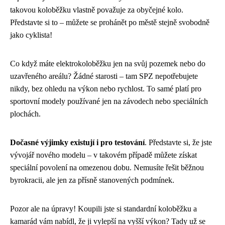
takovou koloběžku vlastně považuje za obyčejné kolo.
Představte si to – můžete se prohánět po městě stejně svobodně
jako cyklista!
Co když máte elektrokoloběžku jen na svůj pozemek nebo do
uzavřeného areálu? Žádné starosti – tam SPZ nepotřebujete
nikdy, bez ohledu na výkon nebo rychlost. To samé platí pro
sportovní modely používané jen na závodech nebo speciálních
plochách.
Dočasné výjimky existují i pro testování
. Představte si, že jste
vývojář nového modelu – v takovém případě můžete získat
speciální povolení na omezenou dobu. Nemusíte řešit běžnou
byrokracii, ale jen za přísně stanovených podmínek.
Pozor ale na úpravy! Koupili jste si standardní koloběžku a
kamarád vám nabídl, že ji vylepší na vyšší výkon? Tady už se