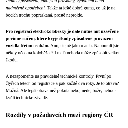
známky poškození, jako jsou praskliny, vyboulení nebo
nadměrné opotřebení.
Takže ta ještě dobrá guma, co už je na
bocích trochu popraskaná, prostě neprojde.
Pro registraci elektrokoloběžky je dále nutné mít uzavřené
povinné ručení, které kryje škody způsobené provozem
vozidla třetím osobám.
Ano, stejně jako u auta. Nabourali jste
někdy něco na koloběžce? I malá nehoda může způsobit velkou
škodu.
A nezapomeňte na pravidelné technické kontroly. První po
čtyřech letech od registrace a pak každé dva roky. Je to otrava?
Možná. Ale lepší otrava než pokuta nebo, nedej bože, nehoda
kvůli technické závadě.
Rozdíly v požadavcích mezi regiony ČR