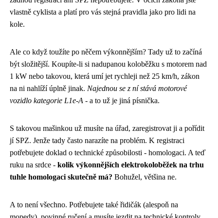
vlastně cyklista a platí pro vás stejná pravidla jako pro lidi na
kole.
Ale co když toužíte po něčem výkonnějším? Tady už to začíná
být složitější. Koupíte-li si nadupanou koloběžku s motorem nad
1 kW nebo takovou, která umí jet rychleji než 25 km/h, zákon
na ni nahlíží úplně jinak.
Najednou se z ní stává motorové
vozidlo kategorie L1e-A
- a to už je jiná písnička.
S takovou mašinkou už musíte na úřad, zaregistrovat ji a pořídit
jí SPZ. Jenže tady často narazíte na problém. K registraci
potřebujete doklad o technické způsobilosti - homologaci. A teď
ruku na srdce -
kolik výkonnějších elektrokoloběžek na trhu
tuhle homologaci skutečně má?
Bohužel, většina ne.
A to není všechno. Potřebujete také řidičák (alespoň na
mopedy), povinné ručení a musíte jezdit na technické kontroly.