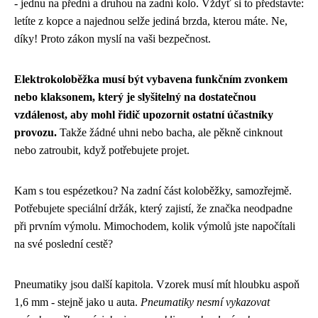
- jednu na přední a druhou na zadní kolo. Vždyť si to představte:
letíte z kopce a najednou selže jediná brzda, kterou máte. Ne,
díky! Proto zákon myslí na vaši bezpečnost.
Elektrokoloběžka musí být vybavena funkčním zvonkem
nebo klaksonem, který je slyšitelný na dostatečnou
vzdálenost, aby mohl řidič upozornit ostatní účastníky
provozu.
Takže žádné uhni nebo bacha, ale pěkně cinknout
nebo zatroubit, když potřebujete projet.
Kam s tou espézetkou? Na zadní část koloběžky, samozřejmě.
Potřebujete speciální držák, který zajistí, že značka neodpadne
při prvním výmolu. Mimochodem, kolik výmolů jste napočítali
na své poslední cestě?
Pneumatiky jsou další kapitola. Vzorek musí mít hloubku aspoň
1,6 mm - stejně jako u auta.
Pneumatiky nesmí vykazovat