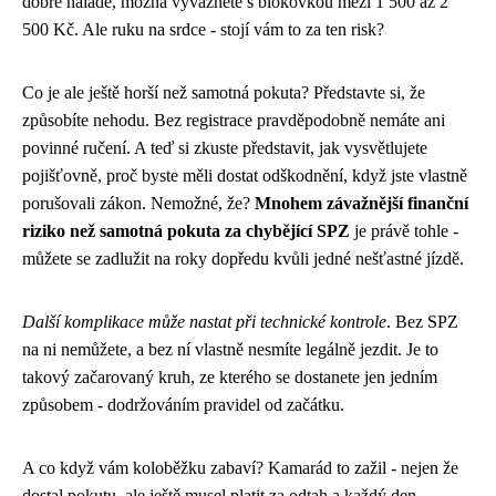
dobré náladě, možná vyvázněte s blokovkou mezi 1 500 až 2
500 Kč. Ale ruku na srdce - stojí vám to za ten risk?
Co je ale ještě horší než samotná pokuta? Představte si, že
způsobíte nehodu. Bez registrace pravděpodobně nemáte ani
povinné ručení. A teď si zkuste představit, jak vysvětlujete
pojišťovně, proč byste měli dostat odškodnění, když jste vlastně
porušovali zákon. Nemožné, že?
Mnohem závažnější finanční
riziko než samotná pokuta za chybějící SPZ
je právě tohle -
můžete se zadlužit na roky dopředu kvůli jedné nešťastné jízdě.
Další komplikace může nastat při technické kontrole
. Bez SPZ
na ni nemůžete, a bez ní vlastně nesmíte legálně jezdit. Je to
takový začarovaný kruh, ze kterého se dostanete jen jedním
způsobem - dodržováním pravidel od začátku.
A co když vám koloběžku zabaví? Kamarád to zažil - nejen že
dostal pokutu, ale ještě musel platit za odtah a každý den