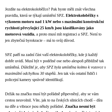
Jezdíte na elektrokoloběžce? Pak byste měli znát všechna
pravidla, která se týkají umístění SPZ.
Elektrokoloběžky s
výkonem motoru nad 1 kW nebo s maximální konstrukční
rychlostí převyšující 25 km/h jsou klasifikovány jako
motorová vozidla
, a proto musí mít registraci a SPZ. Není to
jen zbytečná byrokracie – má to svůj důvod.
SPZ patří na zadní část vaší elektrokoloběžky, kde ji každý
dobře uvidí. Musí být v podélné ose nebo alespoň přibližně tak
umístěná.
Důležité je, aby SPZ byla umístěna kolmo k vozovce s
maximální odchylkou 30 stupňů
. Jen tak vás ostatní řidiči i
policejní kamery správně identifikují.
Držák na značku musí být pořádně připevněný, aby se vám
cestou neuvolnil. Víte, jak to na českých silnicích chodí – díra
na díře a vibrace jsou někdy pořádné.
Značka nesmí být