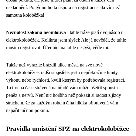
uskladnění. Po týdnu ho ta úspora na registraci stála víc než
samotná koloběžka!
Neznalost zákona neomlouvá
- tahle fráze platí dvojnásob u
elektrokoloběžek. Kolikrát jsem slyšel: Ale já nevěděl, že tuhle
musím registrovat! Úředníci na tohle neslyší, věřte mi.
Takže než vyrazíte brázdil ulice města na své nové
elektrokoloběžce, radši si zjistěte, jestli nepřekračuje limity
výkonu nebo rychlosti, kvůli kterým by potřebovala registraci.
Ta trocha času strávená na úřadě vám může ušetřit spoustu
peněz a nervů. Není nic horšího než pokazit si radost z jízdy
strachem, že za každým rohem číhá hlídka připravená vám
napařit tučnou pokutu.
Pravidla umístění SPZ na elektrokoloběžce