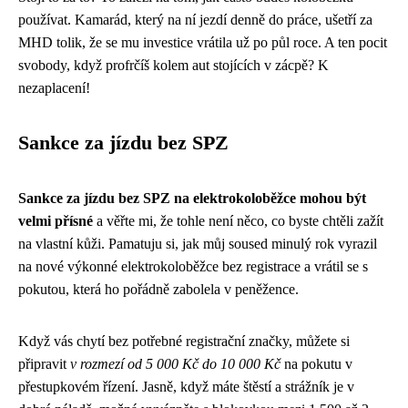
používat. Kamarád, který na ní jezdí denně do práce, ušetří za
MHD tolik, že se mu investice vrátila už po půl roce. A ten pocit
svobody, když profrčíš kolem aut stojících v zácpě? K
nezaplacení!
Sankce za jízdu bez SPZ
Sankce za jízdu bez SPZ na elektrokoloběžce mohou být
velmi přísné
a věřte mi, že tohle není něco, co byste chtěli zažít
na vlastní kůži. Pamatuju si, jak můj soused minulý rok vyrazil
na nové výkonné elektrokoloběžce bez registrace a vrátil se s
pokutou, která ho pořádně zabolela v peněžence.
Když vás chytí bez potřebné registrační značky, můžete si
připravit
v rozmezí od 5 000 Kč do 10 000 Kč
na pokutu v
přestupkovém řízení. Jasně, když máte štěstí a strážník je v