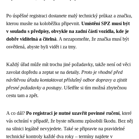
Po úspěšné registraci dostanete malý technický průkaz a značku,
kterou musíte na koloběžku připevnit.
Umístění SPZ musí být
v souladu s předpisy, obvykle na zadní části vozidla, kde je
dobře viditelná a čitelná
. A nezapomeňte, že značka musí být
osvětlená, abyste byli vidět i za tmy.
Každý úřad může mít trochu jiné požadavky, takže není od věci
zavolat dopředu a zeptat se na detaily.
Proto je vhodné před
návštěvou úřadu kontaktovat příslušný odbor dopravy a zjistit
přesné požadavky a postupy
. Ušetříte si tím možná zbytečnou
cestu tam a zpět.
A co dál?
Po registraci je nutné uzavřít povinné ručení
, které
vás ochrání v případě, že byste někomu způsobili škodu. Bez něj
na silnici legálně nevyjedete. Také se připravte na pravidelné
technické kontroly každé dva roky – termíny najdete v