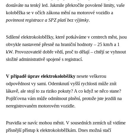
dostáváte na tenký led. Jakmile překročíte povolené limity, vaše
koloběžka se v očích zákona mění na motorové vozidlo a
povinnost registrace a SPZ platí bez výjimky
.
Sdílené elektrokoloběžky, které potkáváme v centrech měst, jsou
obvykle nastavené přesně na hraniční hodnoty – 25 km/h a 1
kW. Provozovatelé dobře vědí, proč to dělají – chtějí se vyhnout
složité administrativě spojené s registrací.
V případě úprav elektrokoloběžky
nesete veškerou
odpovědnost vy sami. Odemknutí vyšší rychlosti může znít
lákavě, ale stojí to za riziko pokuty? A co když se něco stane?
Pojišťovna vám může odmítnout plnění, protože jste jezdili na
neregistrovaném motorovém vozidle.
Pravidla se navíc mohou měnit. V sousedních zemích už vidíme
přísnější přístup k elektrokoloběžkám. Dnes možná stačí