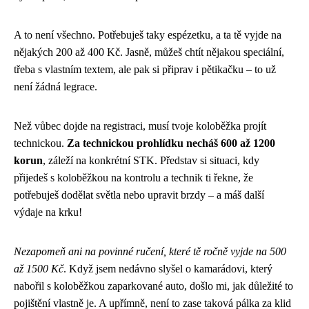
A to není všechno. Potřebuješ taky espézetku, a ta tě vyjde na
nějakých 200 až 400 Kč. Jasně, můžeš chtít nějakou speciální,
třeba s vlastním textem, ale pak si připrav i pětikačku – to už
není žádná legrace.
Než vůbec dojde na registraci, musí tvoje koloběžka projít
technickou.
Za technickou prohlídku necháš 600 až 1200
korun
, záleží na konkrétní STK. Představ si situaci, kdy
přijedeš s koloběžkou na kontrolu a technik ti řekne, že
potřebuješ dodělat světla nebo upravit brzdy – a máš další
výdaje na krku!
Nezapomeň ani na povinné ručení, které tě ročně vyjde na 500
až 1500 Kč
. Když jsem nedávno slyšel o kamarádovi, který
nabořil s koloběžkou zaparkované auto, došlo mi, jak důležité to
pojištění vlastně je. A upřímně, není to zase taková pálka za klid