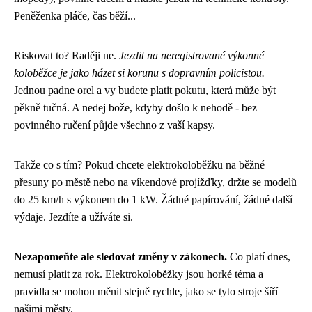
Peněženka pláče, čas běží...
Riskovat to? Raději ne.
Jezdit na neregistrované výkonné
koloběžce je jako házet si korunu s dopravním policistou.
Jednou padne orel a vy budete platit pokutu, která může být
pěkně tučná. A nedej bože, kdyby došlo k nehodě - bez
povinného ručení půjde všechno z vaší kapsy.
Takže co s tím? Pokud chcete elektrokoloběžku na běžné
přesuny po městě nebo na víkendové projížďky, držte se modelů
do 25 km/h s výkonem do 1 kW. Žádné papírování, žádné další
výdaje. Jezdíte a užíváte si.
Nezapomeňte ale sledovat změny v zákonech.
Co platí dnes,
nemusí platit za rok. Elektrokoloběžky jsou horké téma a
pravidla se mohou měnit stejně rychle, jako se tyto stroje šíří
našimi městy.