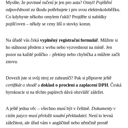
Myslíte, že povinné ručení je jen pro auta? Omyl!
Pojištění
odpovědnosti za škodu
potřebujete i pro svou elektrokoloběžku.
Co kdybyste někoho omylem ťukli? Projděte si nabídky
pojišťoven – někdy se ceny liší o stovky korun.
Na úřadě vás čeká
vyplněný registrační formulář
. Můžete si
ho stáhnout předem z webu nebo vyzvednout na místě. Jen
pozor na každé políčko – překlep nebo chybička a můžete začít
znovu.
Dovezli jste si svůj stroj ze zahraničí? Pak si připravte ještě
certifikát o shodě
a
doklad o proclení a zaplacení DPH
. Česká
byrokracie si na těchto papírech dává obzvlášť záležet.
A ještě jedna věc – všechno musí být v češtině.
Dokumenty v
cizím jazyce musí přeložit soudní překladatel.
Není to levná
záležitost, ale úřad vám v angličtině nebo němčině prostě