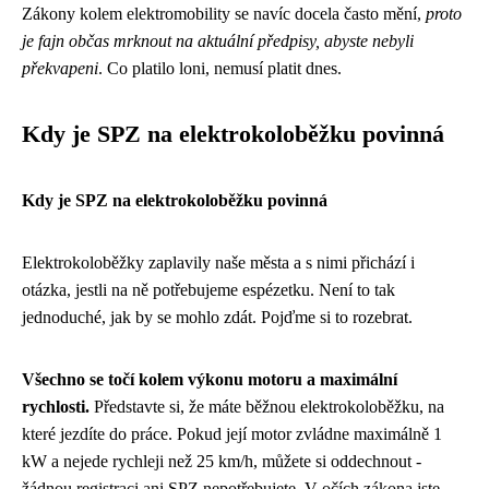
Zákony kolem elektromobility se navíc docela často mění,
proto
je fajn občas mrknout na aktuální předpisy, abyste nebyli
překvapeni
. Co platilo loni, nemusí platit dnes.
Kdy je SPZ na elektrokoloběžku povinná
Kdy je SPZ na elektrokoloběžku povinná
Elektrokoloběžky zaplavily naše města a s nimi přichází i
otázka, jestli na ně potřebujeme espézetku. Není to tak
jednoduché, jak by se mohlo zdát. Pojďme si to rozebrat.
Všechno se točí kolem výkonu motoru a maximální
rychlosti.
Představte si, že máte běžnou elektrokoloběžku, na
které jezdíte do práce. Pokud její motor zvládne maximálně 1
kW a nejede rychleji než 25 km/h, můžete si oddechnout -
žádnou registraci ani SPZ nepotřebujete. V očích zákona jste