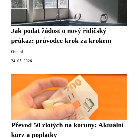
Jak podat žádost o nový řidičský
průkaz: průvodce krok za krokem
Ostatní
24. 05. 2026
Převod 50 zlotých na koruny: Aktuální
kurz a poplatky