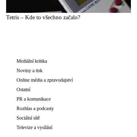
Tetris – Kde to všechno začalo?
Mediální kritika
Noviny a tisk
Online média a zpravodajství
Ostatní
PR a komunikace
Rozhlas a podcasty
Sociální sítě
Televize a vysílání