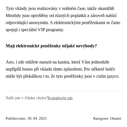
Tyto vklady jsou realizovány v reálném čase, takže okamžitě.
Mnohdy jsou oproštěny od různých poplatků a zároveň nabízí
odpovídající anonymitu. S elektronickými peněženkami se často
spojují i speciální VIP programy.
Mají elektronické peněženky nějaké nevýhody?
Ano, i zde můžete narazit na kasina, která Vám jednoduše
nepřipíší bonus při vkladu tímto způsobem. Pro některé hráče
může být překážkou i to, že tyto peněženky jsou v cizím jazyce.
Našli jste v článku chybu?
Kontaktujte nás
Publikováno: 30. 04. 2025
Kategorie:
Ostatní