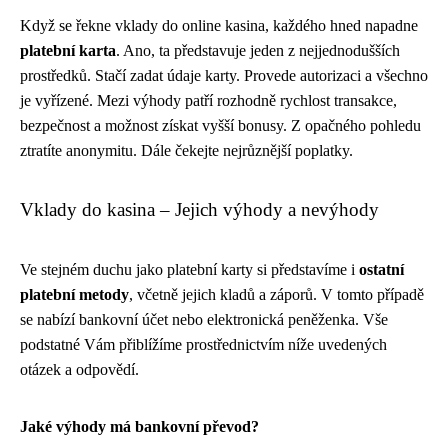
Když se řekne vklady do online kasina, každého hned napadne
platební karta
. Ano, ta představuje jeden z nejjednodušších
prostředků. Stačí zadat údaje karty. Provede autorizaci a všechno
je vyřízené. Mezi výhody patří rozhodně rychlost transakce,
bezpečnost a možnost získat vyšší bonusy. Z opačného pohledu
ztratíte anonymitu. Dále čekejte nejrůznější poplatky.
Vklady do kasina – Jejich výhody a nevýhody
Ve stejném duchu jako platební karty si představíme i
ostatní
platební metody
, včetně jejich kladů a záporů. V tomto případě
se nabízí bankovní účet nebo elektronická peněženka. Vše
podstatné Vám přiblížíme prostřednictvím níže uvedených
otázek a odpovědí.
Jaké výhody má bankovní převod?