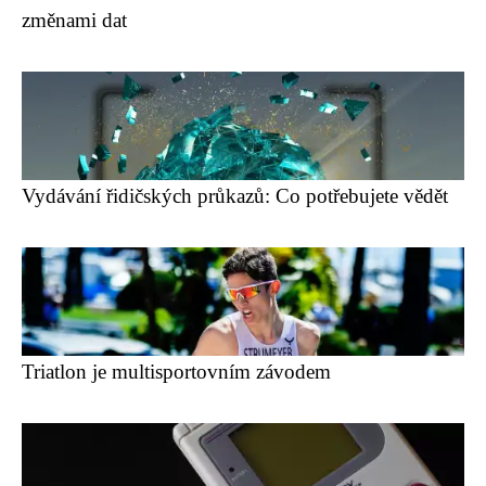
změnami dat
Vydávání řidičských průkazů: Co potřebujete vědět
Triatlon je multisportovním závodem