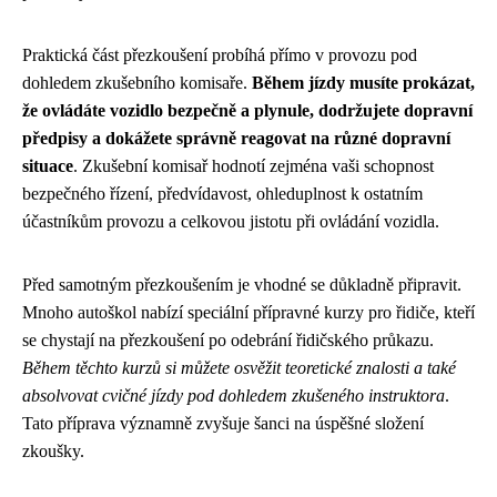
Praktická část přezkoušení probíhá přímo v provozu pod
dohledem zkušebního komisaře.
Během jízdy musíte prokázat,
že ovládáte vozidlo bezpečně a plynule, dodržujete dopravní
předpisy a dokážete správně reagovat na různé dopravní
situace
. Zkušební komisař hodnotí zejména vaši schopnost
bezpečného řízení, předvídavost, ohleduplnost k ostatním
účastníkům provozu a celkovou jistotu při ovládání vozidla.
Před samotným přezkoušením je vhodné se důkladně připravit.
Mnoho autoškol nabízí speciální přípravné kurzy pro řidiče, kteří
se chystají na přezkoušení po odebrání řidičského průkazu.
Během těchto kurzů si můžete osvěžit teoretické znalosti a také
absolvovat cvičné jízdy pod dohledem zkušeného instruktora
.
Tato příprava významně zvyšuje šanci na úspěšné složení
zkoušky.