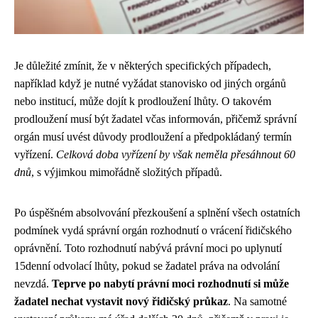
Je důležité zmínit, že v některých specifických případech,
například když je nutné vyžádat stanovisko od jiných orgánů
nebo institucí, může dojít k prodloužení lhůty. O takovém
prodloužení musí být žadatel včas informován, přičemž správní
orgán musí uvést důvody prodloužení a předpokládaný termín
vyřízení.
Celková doba vyřízení by však neměla přesáhnout 60
dnů
, s výjimkou mimořádně složitých případů.
Po úspěšném absolvování přezkoušení a splnění všech ostatních
podmínek vydá správní orgán rozhodnutí o vrácení řidičského
oprávnění. Toto rozhodnutí nabývá právní moci po uplynutí
15denní odvolací lhůty, pokud se žadatel práva na odvolání
nevzdá.
Teprve po nabytí právní moci rozhodnutí si může
žadatel nechat vystavit nový řidičský průkaz
. Na samotné