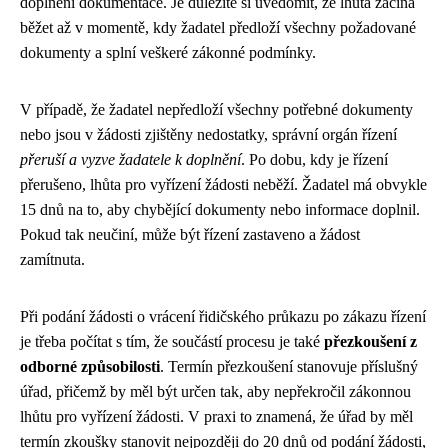
doplnění dokumentace. Je důležité si uvědomit, že lhůta začíná
běžet až v momentě, kdy žadatel předloží všechny požadované
dokumenty a splní veškeré zákonné podmínky.
V případě, že žadatel nepředloží všechny potřebné dokumenty
nebo jsou v žádosti zjištěny nedostatky, správní orgán řízení
přeruší a vyzve žadatele k doplnění
. Po dobu, kdy je řízení
přerušeno, lhůta pro vyřízení žádosti neběží. Žadatel má obvykle
15 dnů na to, aby chybějící dokumenty nebo informace doplnil.
Pokud tak neučiní, může být řízení zastaveno a žádost
zamítnuta.
Při podání žádosti o vrácení řidičského průkazu po zákazu řízení
je třeba počítat s tím, že součástí procesu je také
přezkoušení z
odborné způsobilosti
. Termín přezkoušení stanovuje příslušný
úřad, přičemž by měl být určen tak, aby nepřekročil zákonnou
lhůtu pro vyřízení žádosti. V praxi to znamená, že úřad by měl
termín zkoušky stanovit nejpozději do 20 dnů od podání žádosti,