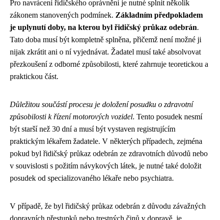
Pro navrácení řidičského oprávnění je nutné splnit několik
zákonem stanovených podmínek.
Základním předpokladem
je uplynutí doby, na kterou byl řidičský průkaz odebrán
.
Tato doba musí být kompletně splněna, přičemž není možné ji
nijak zkrátit ani o ní vyjednávat. Žadatel musí také absolvovat
přezkoušení z odborné způsobilosti, které zahrnuje teoretickou a
praktickou část.
Důležitou součástí procesu je doložení posudku o zdravotní
způsobilosti k řízení motorových vozidel
. Tento posudek nesmí
být starší než 30 dní a musí být vystaven registrujícím
praktickým lékařem žadatele. V některých případech, zejména
pokud byl řidičský průkaz odebrán ze zdravotních důvodů nebo
v souvislosti s požitím návykových látek, je nutné také doložit
posudek od specializovaného lékaře nebo psychiatra.
V případě, že byl řidičský průkaz odebrán z důvodu závažných
dopravních přestupků nebo trestných činů v dopravě, je