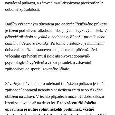
navrácení průkazu, a zároveň musí absolvovat přezkoušení z
odborné způsobilosti.
Dalším významným důvodem pro odebrání řidičského průkazu
je řízení pod vlivem alkoholu nebo jiných návykových látek.
V
případě alkoholu se jedná o hodnotu vyšší než 1 promile nebo
odmítnutí dechové zkoušky
. Při tomto přestupku je minimální
doba zákazu řízení stanovena na jeden rok, přičemž před
vrácením oprávnění musí řidič absolvovat dopravně-
psychologické vyšetření a získat posudek o zdravotní
způsobilosti od specializovaného lékaře.
Závažným důvodem pro odebrání řidičského průkazu je také
způsobení dopravní nehody s následkem smrti nebo těžkého
ublížení na zdraví. V těchto případech může být doba zákazu
řízení stanovena až na deset let.
Pro vrácení řidičského
oprávnění je nutné splnit několik podmínek, včetně