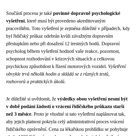
Součástí procesu je také
povinné dopravně psychologické
vyšetření
, které musí být provedeno akreditovaným
pracovištěm. Toto vyšetření je zejména důležité v případech, kdy
byl řidičský průkaz odebrán kvůli závažným dopravním
přestupkům nebo při dosažení 12 trestných bodů. Dopravní
psycholog během vyšetření hodnotí vaše reakce, pozornost,
schopnost rozhodování v krizových situacích a celkovou
psychickou způsobilost k řízení motorových vozidel.
Vyšetření
obvykle trvá několik hodin a skládá se z různých testů,
rozhovorů a praktických úkolů
.
Je důležité si uvědomit, že
výsledky obou vyšetření nesmí být
v době podání žádosti o vrácení řidičského průkazu starší
než 3 měsíce
. Proto je vhodné si tato vyšetření naplánovat tak,
aby jejich platnost pokryla celý administrativní proces vrácení
řidičského oprávnění. Cena za lékařskou prohlídku se pohybuje