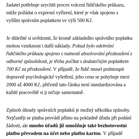
žadatel potřebuje urychlit proces vrácení řidičského průkazu,
může požádat o expresní vyřízení, které je však spojeno s
vyšším správním poplatkem ve výši 500 Kč.
Je důležité si uvědomit, že kromě základního správního poplatku
mohou vzniknout i další náklady.
Pokud bylo odebrání
řidičského průkazu spojeno s nutností absolvování přezkoušení z
odborné způsobilosti, je třeba počítat s dodatečným poplatkem
700 Kč za přezkoušení
. V případě, že řidič musel podstoupit
dopravně psychologické vyšetření, jeho cena se pohybuje mezi
2000 až 4000 Kč, přičemž tato částka není standardizována a
každé pracoviště si ji určuje samostatně.
Způsob úhrady správních poplatků je možný několika způsoby.
Nejčastěji se platba provádí přímo na pokladně úřadu při podání
žádosti, ale
mnoho úřadů již umožňuje také bezhotovostní
platbu převodem na účet nebo platbu kartou
. V případě