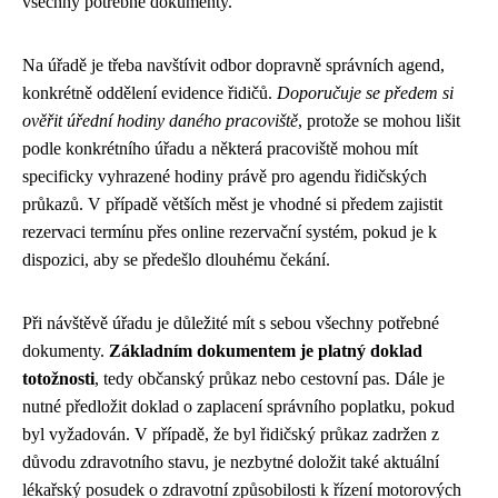
všechny potřebné dokumenty.
Na úřadě je třeba navštívit odbor dopravně správních agend,
konkrétně oddělení evidence řidičů.
Doporučuje se předem si
ověřit úřední hodiny daného pracoviště
, protože se mohou lišit
podle konkrétního úřadu a některá pracoviště mohou mít
specificky vyhrazené hodiny právě pro agendu řidičských
průkazů. V případě větších měst je vhodné si předem zajistit
rezervaci termínu přes online rezervační systém, pokud je k
dispozici, aby se předešlo dlouhému čekání.
Při návštěvě úřadu je důležité mít s sebou všechny potřebné
dokumenty.
Základním dokumentem je platný doklad
totožnosti
, tedy občanský průkaz nebo cestovní pas. Dále je
nutné předložit doklad o zaplacení správního poplatku, pokud
byl vyžadován. V případě, že byl řidičský průkaz zadržen z
důvodu zdravotního stavu, je nezbytné doložit také aktuální
lékařský posudek o zdravotní způsobilosti k řízení motorových