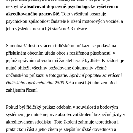
nezbytné
absolvovat dopravně-psychologické vyšetření u
akreditovaného pracoviště
. Toto vyšetření posuzuje
psychickou způsobilost žadatele k řízení motorových vozidel a
jeho výsledek nesmí být starší než 3 měsíce.
Samotná žádost o vrácení řidičského průkazu se podává na
příslušném obecním úřadu obce s rozšířenou působností, v
jejímž správním obvodu má žadatel trvalé bydliště. K žádosti je
nutné přiložit všechny požadované dokumenty včetně
občanského průkazu a fotografie.
Správní poplatek za vrácení
řidičského oprávnění činí 2500 Kč
a musí být uhrazen před
zahájením řízení.
Pokud byl řidičský průkaz odebrán v souvislosti s bodovým
systémem, je nutné nejprve absolvovat školení bezpečné jízdy v
akreditovaném středisku. Toto školení zahrnuje teoretickou i
praktickou část a jeho cílem je zlepšit řidičské dovednosti a