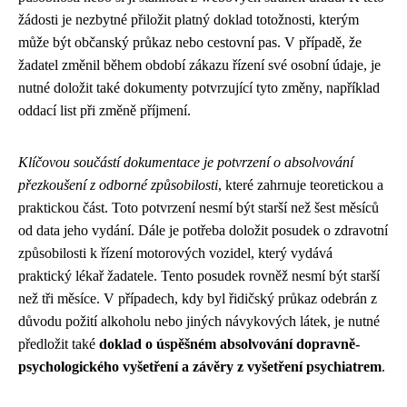
žádosti je nezbytné přiložit platný doklad totožnosti, kterým
může být občanský průkaz nebo cestovní pas. V případě, že
žadatel změnil během období zákazu řízení své osobní údaje, je
nutné doložit také dokumenty potvrzující tyto změny, například
oddací list při změně příjmení.
Klíčovou součástí dokumentace je potvrzení o absolvování
přezkoušení z odborné způsobilosti
, které zahrnuje teoretickou a
praktickou část. Toto potvrzení nesmí být starší než šest měsíců
od data jeho vydání. Dále je potřeba doložit posudek o zdravotní
způsobilosti k řízení motorových vozidel, který vydává
praktický lékař žadatele. Tento posudek rovněž nesmí být starší
než tři měsíce. V případech, kdy byl řidičský průkaz odebrán z
důvodu požití alkoholu nebo jiných návykových látek, je nutné
předložit také
doklad o úspěšném absolvování dopravně-
psychologického vyšetření a závěry z vyšetření psychiatrem
.