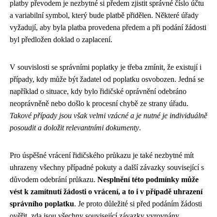
platby převodem je nezbytné si předem zjistit správné číslo účtu
a variabilní symbol, který bude platbě přidělen. Některé úřady
vyžadují, aby byla platba provedena předem a při podání žádosti
byl předložen doklad o zaplacení.
V souvislosti se správními poplatky je třeba zmínit, že existují i
případy, kdy může být žadatel od poplatku osvobozen. Jedná se
například o situace, kdy bylo řidičské oprávnění odebráno
neoprávněně nebo došlo k procesní chybě ze strany úřadu.
Takové případy jsou však velmi vzácné a je nutné je individuálně
posoudit a doložit relevantními dokumenty
.
Pro úspěšné vrácení řidičského průkazu je také nezbytné mít
uhrazeny všechny případné pokuty a další závazky související s
důvodem odebrání průkazu.
Nesplnění této podmínky může
vést k zamítnutí žádosti o vrácení, a to i v případě uhrazení
správního poplatku
. Je proto důležité si před podáním žádosti
ověřit, zda jsou všechny související závazky vyrovnány.