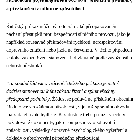
absolvování psychologického vyšetření, zdravotní prohlídky
a přezkoušení z odborné způsobilosti
.
Řidičský průkaz může být odebrán také při opakovaném
páchání přestupků proti bezpečnosti silničního provozu, jako je
například soustavné překračování rychlosti, nerespektování
dopravního značení nebo jízda na červenou. V těchto případech
je doba zákazu řízení stanovena individuálně podle závažnosti a
četnosti přestupků.
Pro podání žádosti o vrácení řidičského průkazu je nutné
dodržet stanovenou lhůtu zákazu řízení a splnit všechny
předepsané podmínky
. Žádost se podává na příslušném obecním
úřadu obce s rozšířenou působností, v jejímž správním obvodu
má žadatel trvalé bydliště. K žádosti je třeba přiložit všechny
požadované dokumenty, jako jsou posudky o zdravotní
způsobilosti, výsledky dopravně-psychologického vyšetření a
doklady o absolvování případného přezkoušení.