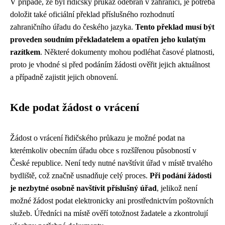
V případě, že byl řidičský průkaz odebrán v zahraničí, je potřeba
doložit také oficiální překlad příslušného rozhodnutí
zahraničního úřadu do českého jazyka.
Tento překlad musí být
proveden soudním překladatelem a opatřen jeho kulatým
razítkem
. Některé dokumenty mohou podléhat časové platnosti,
proto je vhodné si před podáním žádosti ověřit jejich aktuálnost
a případně zajistit jejich obnovení.
Kde podat žádost o vrácení
Žádost o vrácení řidičského průkazu je možné podat na
kterémkoliv obecním úřadu obce s rozšířenou působností v
České republice. Není tedy nutné navštívit úřad v místě trvalého
bydliště, což značně usnadňuje celý proces.
Při podání žádosti
je nezbytné osobně navštívit příslušný úřad
, jelikož není
možné žádost podat elektronicky ani prostřednictvím poštovních
služeb. Úředníci na místě ověří totožnost žadatele a zkontrolují