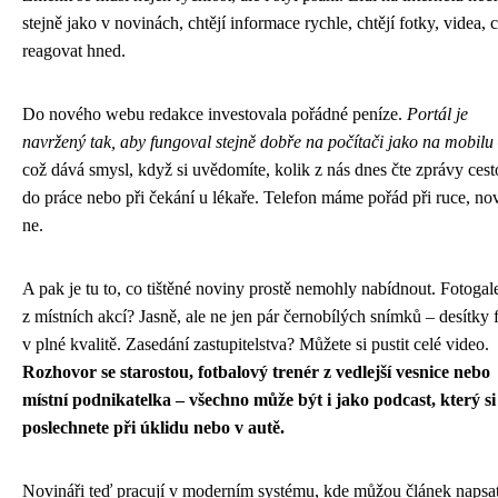
stejně jako v novinách, chtějí informace rychle, chtějí fotky, videa, c
reagovat hned.
Do nového webu redakce investovala pořádné peníze.
Portál je
navržený tak, aby fungoval stejně dobře na počítači jako na mobilu
což dává smysl, když si uvědomíte, kolik z nás dnes čte zprávy ces
do práce nebo při čekání u lékaře. Telefon máme pořád při ruce, no
ne.
A pak je tu to, co tištěné noviny prostě nemohly nabídnout. Fotogal
z místních akcí? Jasně, ale ne jen pár černobílých snímků – desítky 
v plné kvalitě. Zasedání zastupitelstva? Můžete si pustit celé video.
Rozhovor se starostou, fotbalový trenér z vedlejší vesnice nebo
místní podnikatelka – všechno může být i jako podcast, který si
poslechnete při úklidu nebo v autě.
Novináři teď pracují v moderním systému, kde můžou článek napsa