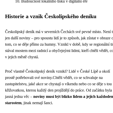
Budoucnost lokálního tisku v digitální éře
Historie a vznik Českolipského deníku
Českolipský deník má v severních Čechách své pevné místo. Není 
jen další noviny – pro spoustu lidí je to způsob, jak zůstat v obraze 
tom, co se děje přímo za humny. Vznikl v době, kdy se regionální ti
stával mostem mezi radnicí a obyčejnými lidmi, kteří chtěli vědět, c
v jejich městě chystá.
Proč vlastně Českolipský deník vznikl? Lidé v České Lípě a okolí
prostě potřebovali své noviny.Chtěli vědět, co se schvaluje na
zastupitelstvu, jaké akce se chystají o víkendu nebo co se děje s tou
křižovatkou, kterou každý den projíždějí do práce. Od začátku byla
jasná jedna věc –
noviny musí být blízko lidem a jejich každode
starostem
, jinak nemají šanci.