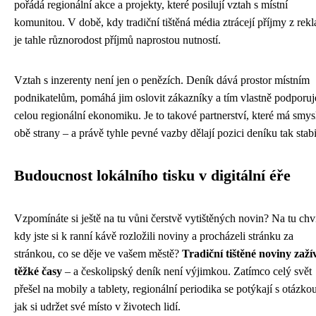
pořádá regionální akce a projekty, které posilují vztah s místní
komunitou. V době, kdy tradiční tištěná média ztrácejí příjmy z rek
je tahle různorodost příjmů naprostou nutností.
Vztah s inzerenty není jen o penězích. Deník dává prostor místním
podnikatelům, pomáhá jim oslovit zákazníky a tím vlastně podporuj
celou regionální ekonomiku. Je to takové partnerství, které má smys
obě strany – a právě tyhle pevné vazby dělají pozici deníku tak stabi
Budoucnost lokálního tisku v digitální éře
Vzpomínáte si ještě na tu vůni čerstvě vytištěných novin? Na tu chví
kdy jste si k ranní kávě rozložili noviny a procházeli stránku za
stránkou, co se děje ve vašem městě?
Tradiční tištěné noviny zaží
těžké časy
– a českolipský deník není výjimkou. Zatímco celý svět
přešel na mobily a tablety, regionální periodika se potýkají s otázkou
jak si udržet své místo v životech lidí.