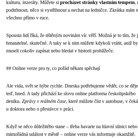
kulturu, inzeráty. Můžete si
procházet stránky vlastním tempem
,
podtrhnout, něco si vystřihnout a nechat na ledničce. Zkrátka máte t
všechno přímo v ruce.
Spousta lidí říká, že tištěným novinám víc věří. Možná je to tím, že 
hmatatelné, skutečné. A taky se k nim můžete kdykoli vrátit, aniž by
museli cokoliv zapínat nebo hledat v historii prohlížeče.
## Online verze pro ty, co pořád někam spěchají
Ale vida, svět se hýbe rychle. Dneska potřebujeme vědět, co se děje
teď, hned. A tady přichází ke slovu online platforma českolipského
deníku.
Zprávy v reálném čase
, které můžete číst v autobuse, v ček
u doktora nebo o přestávce v práci.
Když se něco důležitého stane – třeba havarie na hlavní silnici nebo
mimořádná událost v městě – online verze vás informuje okamžitě.