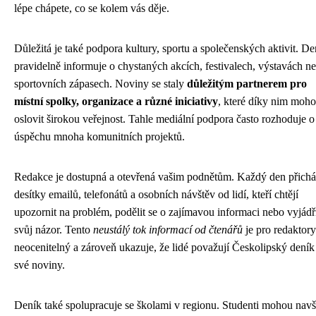
lépe chápete, co se kolem vás děje.
Důležitá je také podpora kultury, sportu a společenských aktivit. De
pravidelně informuje o chystaných akcích, festivalech, výstavách n
sportovních zápasech. Noviny se staly
důležitým partnerem pro
místní spolky, organizace a různé iniciativy
, které díky nim moh
oslovit širokou veřejnost. Tahle mediální podpora často rozhoduje o
úspěchu mnoha komunitních projektů.
Redakce je dostupná a otevřená vašim podnětům. Každý den přichá
desítky emailů, telefonátů a osobních návštěv od lidí, kteří chtějí
upozornit na problém, podělit se o zajímavou informaci nebo vyjádř
svůj názor. Tento
neustálý tok informací od čtenářů
je pro redaktory
neocenitelný a zároveň ukazuje, že lidé považují Českolipský deník
své noviny.
Deník také spolupracuje se školami v regionu. Studenti mohou navšt