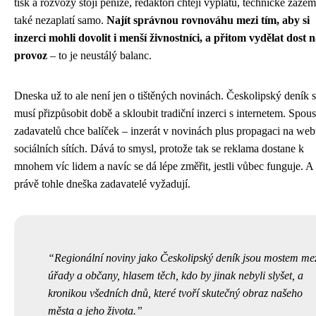
tisk a rozvozy stojí peníze, redaktoři chtějí výplatu, technické zázem
také nezaplatí samo.
Najít správnou rovnováhu mezi tím, aby si
inzerci mohli dovolit i menší živnostníci, a přitom vydělat dost 
provoz
– to je neustálý balanc.
Dneska už to ale není jen o tištěných novinách. Českolipský deník 
musí přizpůsobit době a skloubit tradiční inzerci s internetem. Spous
zadavatelů chce balíček – inzerát v novinách plus propagaci na web
sociálních sítích. Dává to smysl, protože tak se reklama dostane k
mnohem víc lidem a navíc se dá lépe změřit, jestli vůbec funguje. A
právě tohle dneška zadavatelé vyžadují.
Regionální noviny jako Českolipský deník jsou mostem me
úřady a občany, hlasem těch, kdo by jinak nebyli slyšet, a
kronikou všedních dnů, které tvoří skutečný obraz našeho
města a jeho života.