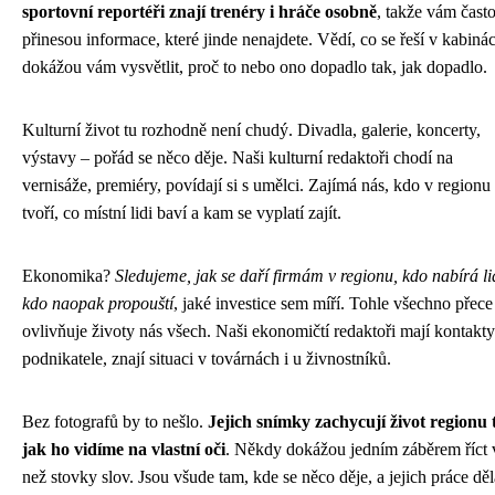
sportovní reportéři znají trenéry i hráče osobně
, takže vám čast
přinesou informace, které jinde nenajdete. Vědí, co se řeší v kabinác
dokážou vám vysvětlit, proč to nebo ono dopadlo tak, jak dopadlo.
Kulturní život tu rozhodně není chudý. Divadla, galerie, koncerty,
výstavy – pořád se něco děje. Naši kulturní redaktoři chodí na
vernisáže, premiéry, povídají si s umělci. Zajímá nás, kdo v regionu
tvoří, co místní lidi baví a kam se vyplatí zajít.
Ekonomika?
Sledujeme, jak se daří firmám v regionu, kdo nabírá li
kdo naopak propouští
, jaké investice sem míří. Tohle všechno přece
ovlivňuje životy nás všech. Naši ekonomičtí redaktoři mají kontakty
podnikatele, znají situaci v továrnách i u živnostníků.
Bez fotografů by to nešlo.
Jejich snímky zachycují život regionu 
jak ho vidíme na vlastní oči
. Někdy dokážou jedním záběrem říct 
než stovky slov. Jsou všude tam, kde se něco děje, a jejich práce děl