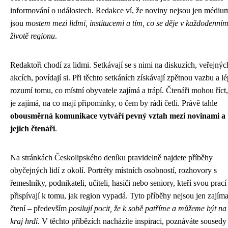
informování o událostech. Redakce ví, že noviny nejsou jen médiu
jsou
mostem mezi lidmi, institucemi a tím, co se děje v každodenní
životě regionu
.
Redaktoři chodí za lidmi. Setkávají se s nimi na diskuzích, veřejnýc
akcích, povídají si. Při těchto setkáních získávají zpětnou vazbu a l
rozumí tomu, co místní obyvatele zajímá a trápí. Čtenáři mohou říct
je zajímá, na co mají připomínky, o čem by rádi četli. Právě tahle
obousměrná komunikace vytváří pevný vztah mezi novinami a
jejich čtenáři
.
Na stránkách Českolipského deníku pravidelně najdete příběhy
obyčejných lidí z okolí. Portréty místních osobností, rozhovory s
řemeslníky, podnikateli, učiteli, hasiči nebo seniory, kteří svou prací
přispívají k tomu, jak region vypadá. Tyto příběhy nejsou jen zajím
čtení – především
posilují pocit, že k sobě patříme a můžeme být na
kraj hrdí
. V těchto příbězích nacházíte inspiraci, poznáváte sousedy