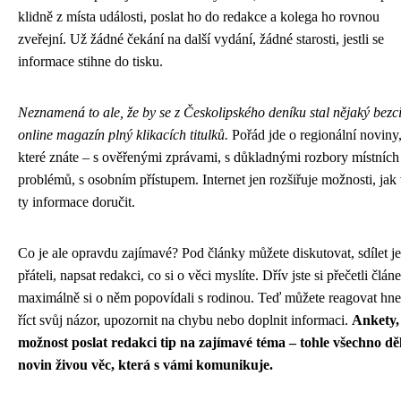
klidně z místa události, poslat ho do redakce a kolega ho rovnou
zveřejní. Už žádné čekání na další vydání, žádné starosti, jestli se
informace stihne do tisku.
Neznamená to ale, že by se z Českolipského deníku stal nějaký bezc
online magazín plný klikacích titulků.
Pořád jde o regionální noviny
které znáte – s ověřenými zprávami, s důkladnými rozbory místních
problémů, s osobním přístupem. Internet jen rozšiřuje možnosti, ja
ty informace doručit.
Co je ale opravdu zajímavé? Pod články můžete diskutovat, sdílet je
přáteli, napsat redakci, co si o věci myslíte. Dřív jste si přečetli člán
maximálně si o něm popovídali s rodinou. Teď můžete reagovat hne
říct svůj názor, upozornit na chybu nebo doplnit informaci.
Ankety,
možnost poslat redakci tip na zajímavé téma – tohle všechno dě
novin živou věc, která s vámi komunikuje.