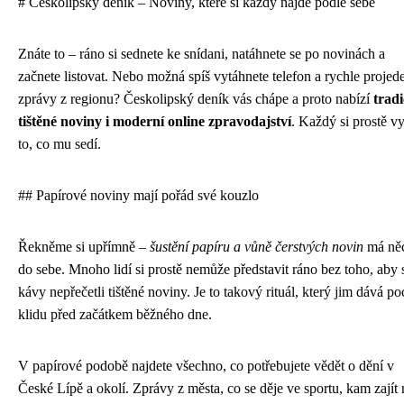
# Českolipský deník – Noviny, které si každý najde podle sebe
Znáte to – ráno si sednete ke snídani, natáhnete se po novinách a
začnete listovat. Nebo možná spíš vytáhnete telefon a rychle projed
zprávy z regionu? Českolipský deník vás chápe a proto nabízí
tradi
tištěné noviny i moderní online zpravodajství
. Každý si prostě v
to, co mu sedí.
## Papírové noviny mají pořád své kouzlo
Řekněme si upřímně –
šustění papíru a vůně čerstvých novin
má ně
do sebe. Mnoho lidí si prostě nemůže představit ráno bez toho, aby 
kávy nepřečetli tištěné noviny. Je to takový rituál, který jim dává poc
klidu před začátkem běžného dne.
V papírové podobě najdete všechno, co potřebujete vědět o dění v
České Lípě a okolí. Zprávy z města, co se děje ve sportu, kam zajít 