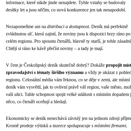
informace, které nikde jinde nenajdete. Tyhle vztahy se budovaly
desítky let a jsou něčím, co nová konkurence jen tak nenapodobí.
Nezapomeňme ani na
distribuci a dostupnost
. Deník má perfektně
zvládnutou síť, která zajistí, že noviny jsou k dispozici brzy ráno po
celém regionu. Pro spoustu čtenářů, hlavně ty starší, je tohle zásadní
Chtějí si ráno ke kávě přečíst noviny – a tady je mají.
V čem je Českolipský deník skutečně dobrý? Dokáže
propojit mís
zpravodajství s tématy širšího významu
a vždy je ukázat z pohle
regionu. Celostátní média vám řeknou, co se děje v zemi, ale místní
deník vám vysvětlí, jak to ovlivní právě váš region, vaše město, mož
vaši ulici. Tahle schopnost spojit velké události s místním dopadem 
něco, co čtenáři oceňují a hledají.
Ekonomicky se deník nenechává závislý jen na jednom zdroji příjm
Kromě prodeje výtisků a inzerce spolupracuje s
místními firmami
,