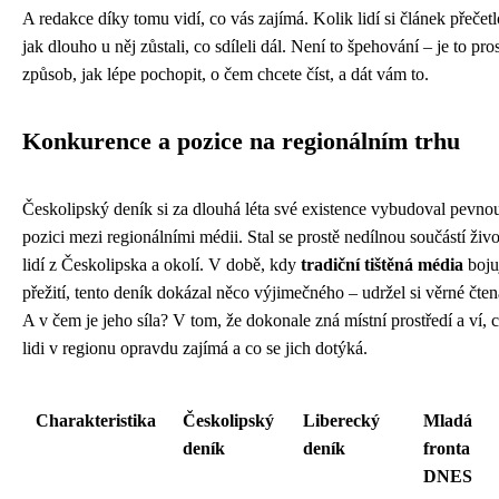
A redakce díky tomu vidí, co vás zajímá. Kolik lidí si článek přečetl
jak dlouho u něj zůstali, co sdíleli dál. Není to špehování – je to pro
způsob, jak lépe pochopit, o čem chcete číst, a dát vám to.
Konkurence a pozice na regionálním trhu
Českolipský deník si za dlouhá léta své existence vybudoval pevno
pozici mezi regionálními médii. Stal se prostě nedílnou součástí živo
lidí z Českolipska a okolí. V době, kdy
tradiční tištěná média
boju
přežití, tento deník dokázal něco výjimečného – udržel si věrné čten
A v čem je jeho síla? V tom, že dokonale zná místní prostředí a ví, 
lidi v regionu opravdu zajímá a co se jich dotýká.
Charakteristika
Českolipský
Liberecký
Mladá
deník
deník
fronta
DNES