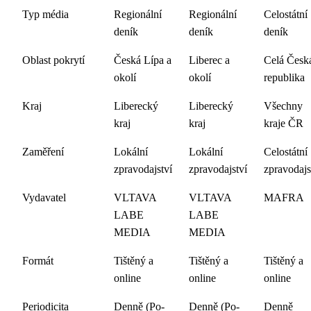
Typ média
Regionální
Regionální
Celostátní
deník
deník
deník
Oblast pokrytí
Česká Lípa a
Liberec a
Celá Česk
okolí
okolí
republika
Kraj
Liberecký
Liberecký
Všechny
kraj
kraj
kraje ČR
Zaměření
Lokální
Lokální
Celostátní
zpravodajství
zpravodajství
zpravodajs
Vydavatel
VLTAVA
VLTAVA
MAFRA
LABE
LABE
MEDIA
MEDIA
Formát
Tištěný a
Tištěný a
Tištěný a
online
online
online
Periodicita
Denně (Po-
Denně (Po-
Denně