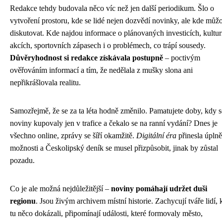
Redakce tehdy budovala něco víc než jen další periodikum. Šlo o
vytvoření prostoru, kde se lidé nejen dozvědí novinky, ale kde můžo
diskutovat. Kde najdou informace o plánovaných investicích, kultu
akcích, sportovních zápasech i o problémech, co trápí sousedy.
Důvěryhodnost si redakce získávala postupně
– poctivým
ověřováním informací a tím, že nedělala z mušky slona ani
nepřikrášlovala realitu.
Samozřejmě, že se za ta léta hodně změnilo. Pamatujete doby, kdy s
noviny kupovaly jen v trafice a čekalo se na ranní vydání? Dnes je
všechno online, zprávy se šíří okamžitě.
Digitální éra
přinesla úplně
možnosti a Českolipský deník se musel přizpůsobit, jinak by zůstal
pozadu.
Co je ale možná nejdůležitější –
noviny pomáhají udržet duši
regionu
. Jsou živým archivem místní historie. Zachycují tváře lidí, k
tu něco dokázali, připomínají události, které formovaly město,