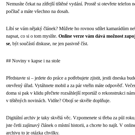
Nemusíte čekat na zítřejší tištěné vydání. Prostě si otevřete telefon 
počítač a máte všechno na dosah.
Líbí se vám nějaký článek? Můžete ho rovnou sdílet kamarádům n
napsat, co si o tom myslíte.
Online verze vám dává možnost zapoj
se
, být součástí diskuse, ne jen pasivně číst.
## Noviny v kapse i na stole
Představte si – jedete do práce a potřebujete zjistit, jestli dneska bud
otevřený úřad. Vytáhnete mobil a za pár vteřin máte odpověď. Veče
doma si pak v klidu přečtete rozsáhlejší reportáž o rekonstrukci nám
v tištěných novinách. Vidíte? Obojí se skvěle doplňuje.
Digitální archiv je taky skvělá věc. Vzpomenete si třeba za půl roku
jste četli zajímavý článek o místní historii, a chcete ho najít. V onlin
archivu to je otázka chvilky.