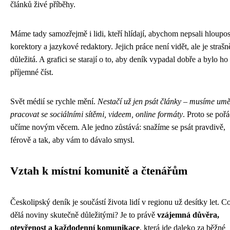
článků živé příběhy.
Máme tady samozřejmě i lidi, kteří hlídají, abychom nepsali hloupos
korektory a jazykové redaktory. Jejich práce není vidět, ale je strašn
důležitá. A grafici se starají o to, aby deník vypadal dobře a bylo ho
příjemné číst.
Svět médií se rychle mění.
Nestačí už jen psát články – musíme umě
pracovat se sociálními sítěmi, videem, online formáty
. Proto se poř
učíme novým věcem. Ale jedno zůstává: snažíme se psát pravdivě,
férově a tak, aby vám to dávalo smysl.
Vztah k místní komunitě a čtenářům
Českolipský deník je součástí života lidí v regionu už desítky let. C
dělá noviny skutečně důležitými? Je to právě
vzájemná důvěra,
otevřenost a každodenní komunikace
, která jde daleko za běžné