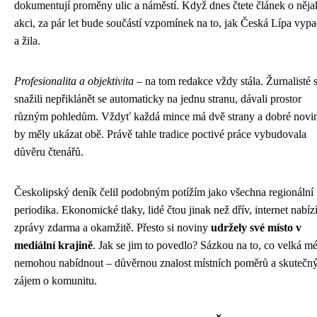
dokumentují proměny ulic a náměstí. Když dnes čtete článek o něja
akci, za pár let bude součástí vzpomínek na to, jak Česká Lípa vypa
a žila.
Profesionalita a objektivita
– na tom redakce vždy stála. Žurnalisté 
snažili nepřiklánět se automaticky na jednu stranu, dávali prostor
různým pohledům. Vždyť každá mince má dvě strany a dobré novi
by měly ukázat obě. Právě tahle tradice poctivé práce vybudovala
důvěru čtenářů.
Českolipský deník čelil podobným potížím jako všechna regionální
periodika. Ekonomické tlaky, lidé čtou jinak než dřív, internet nabíz
zprávy zdarma a okamžitě. Přesto si noviny
udržely své místo v
mediální krajině
. Jak se jim to povedlo? Sázkou na to, co velká m
nemohou nabídnout – důvěrnou znalost místních poměrů a skutečn
zájem o komunitu.