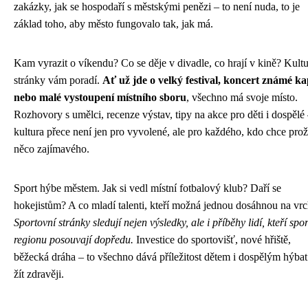
zakázky, jak se hospodaří s městskými penězi – to není nuda, to je
základ toho, aby město fungovalo tak, jak má.
Kam vyrazit o víkendu? Co se děje v divadle, co hrají v kině? Kultu
stránky vám poradí.
Ať už jde o velký festival, koncert známé ka
nebo malé vystoupení místního sboru
, všechno má svoje místo.
Rozhovory s umělci, recenze výstav, tipy na akce pro děti i dospělé
kultura přece není jen pro vyvolené, ale pro každého, kdo chce prož
něco zajímavého.
Sport hýbe městem. Jak si vedl místní fotbalový klub? Daří se
hokejistům? A co mladí talenti, kteří možná jednou dosáhnou na vr
Sportovní stránky sledují nejen výsledky, ale i příběhy lidí, kteří spor
regionu posouvají dopředu.
Investice do sportovišť, nové hřiště,
běžecká dráha – to všechno dává příležitost dětem i dospělým hýbat
žít zdravěji.