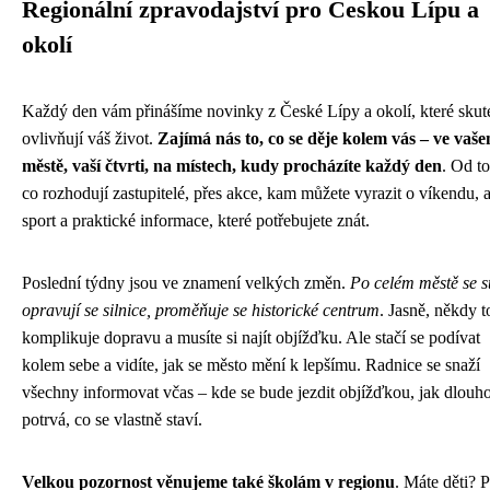
Regionální zpravodajství pro Českou Lípu a
okolí
Každý den vám přinášíme novinky z České Lípy a okolí, které skut
ovlivňují váš život.
Zajímá nás to, co se děje kolem vás – ve vaš
městě, vaší čtvrti, na místech, kudy procházíte každý den
. Od t
co rozhodují zastupitelé, přes akce, kam můžete vyrazit o víkendu, 
sport a praktické informace, které potřebujete znát.
Poslední týdny jsou ve znamení velkých změn.
Po celém městě se st
opravují se silnice, proměňuje se historické centrum
. Jasně, někdy t
komplikuje dopravu a musíte si najít objížďku. Ale stačí se podívat
kolem sebe a vidíte, jak se město mění k lepšímu. Radnice se snaží
všechny informovat včas – kde se bude jezdit objížďkou, jak dlouho
potrvá, co se vlastně staví.
Velkou pozornost věnujeme také školám v regionu
. Máte děti? 