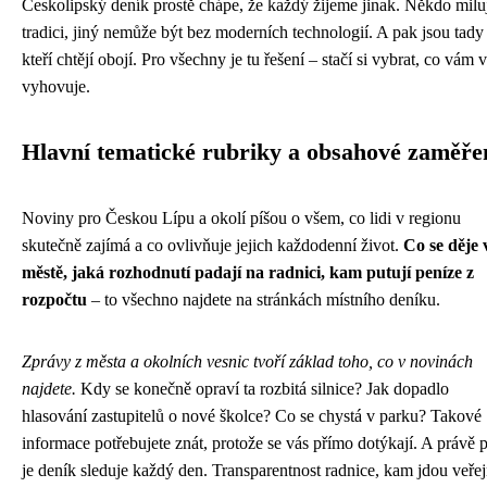
Českolipský deník prostě chápe, že každý žijeme jinak. Někdo milu
tradici, jiný nemůže být bez moderních technologií. A pak jsou tady 
kteří chtějí obojí. Pro všechny je tu řešení – stačí si vybrat, co vám v
vyhovuje.
Hlavní tematické rubriky a obsahové zaměře
Noviny pro Českou Lípu a okolí píšou o všem, co lidi v regionu
skutečně zajímá a co ovlivňuje jejich každodenní život.
Co se děje 
městě, jaká rozhodnutí padají na radnici, kam putují peníze z
rozpočtu
– to všechno najdete na stránkách místního deníku.
Zprávy z města a okolních vesnic tvoří základ toho, co v novinách
najdete.
Kdy se konečně opraví ta rozbitá silnice? Jak dopadlo
hlasování zastupitelů o nové školce? Co se chystá v parku? Takové
informace potřebujete znát, protože se vás přímo dotýkají. A právě 
je deník sleduje každý den. Transparentnost radnice, kam jdou veře