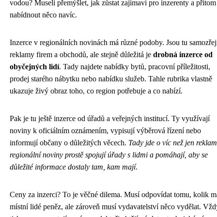
vodou? Museli přemýšlet, jak zůstat zajímaví pro inzerenty a přitom
nabídnout něco navíc.
Inzerce v regionálních novinách má různé podoby. Jsou tu samozře
reklamy firem a obchodů, ale stejně důležitá je
drobná inzerce od
obyčejných lidí
. Tady najdete nabídky bytů, pracovní příležitosti,
prodej starého nábytku nebo nabídku služeb. Tahle rubrika vlastně
ukazuje živý obraz toho, co region potřebuje a co nabízí.
Pak je tu ještě inzerce od úřadů a veřejných institucí. Ty využívají
noviny k oficiálním oznámením, vypisují výběrová řízení nebo
informují občany o důležitých věcech.
Tady jde o víc než jen rekla
regionální noviny prostě spojují úřady s lidmi a pomáhají, aby se
důležité informace dostaly tam, kam mají
.
Ceny za inzerci? To je věčné dilema. Musí odpovídat tomu, kolik m
místní lidé peněz, ale zároveň musí vydavatelství něco vydělat. Vž