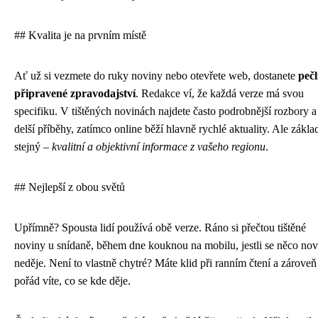
## Kvalita je na prvním místě
Ať už si vezmete do ruky noviny nebo otevřete web, dostanete
pečl
připravené zpravodajství
. Redakce ví, že každá verze má svou
specifiku. V tištěných novinách najdete často podrobnější rozbory a
delší příběhy, zatímco online běží hlavně rychlé aktuality. Ale základ
stejný –
kvalitní a objektivní informace z vašeho regionu
.
## Nejlepší z obou světů
Upřímně? Spousta lidí používá obě verze. Ráno si přečtou tištěné
noviny u snídaně, během dne kouknou na mobilu, jestli se něco no
neděje. Není to vlastně chytré? Máte klid při ranním čtení a zároveň
pořád víte, co se kde děje.