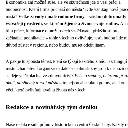
Ekonomika zní možná suše, ale ve skutečnosti jde o vaši práci a
budoucnost. Která firma přichází do města? Kde vznikají nová prac
místa?
Velké závody i malé rodinné firmy – všichni dohromady
vytvářejí prostředí, ve kterém žijeme a živíme svoje rodiny.
Ana
trhu práce, informace o možnostech vzdělávání, příležitosti pro
začínající podnikatele – tohle všechno ovlivňuje, jestli budou lidé mí
důvod zůstat v regionu, nebo budou muset odejít jinam.
A pak je tu spousta témat, která se týkají každého z nás. Jak fungují
místní charitativní organizace? Jaké sociální služby jsou k dispozici
se děje ve školách a ve zdravotnictví?
Péče o seniory, ochrana přír
okolí, udržitelný rozvoj města
– to nejsou abstraktní pojmy, ale konk
věci, které ovlivňují kvalitu života nás všech.
Redakce a novinářský tým deníku
Naše redakce sídlí přímo v historickém centru České Lípy. Každý d