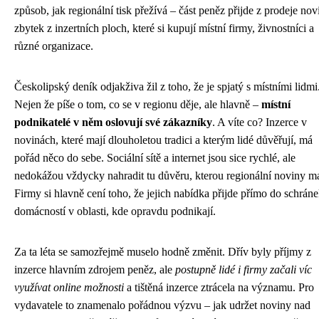
způsob, jak regionální tisk přežívá – část peněz přijde z prodeje nov
zbytek z inzertních ploch, které si kupují místní firmy, živnostníci a
různé organizace.
Českolipský deník odjakživa žil z toho, že je spjatý s místními lidmi
Nejen že píše o tom, co se v regionu děje, ale hlavně –
místní
podnikatelé v něm oslovují své zákazníky
. A víte co? Inzerce v
novinách, které mají dlouholetou tradici a kterým lidé důvěřují, má
pořád něco do sebe. Sociální sítě a internet jsou sice rychlé, ale
nedokážou vždycky nahradit tu důvěru, kterou regionální noviny ma
Firmy si hlavně cení toho, že jejich nabídka přijde přímo do schrán
domácností v oblasti, kde opravdu podnikají.
Za ta léta se samozřejmě muselo hodně změnit. Dřív byly příjmy z
inzerce hlavním zdrojem peněz, ale
postupně lidé i firmy začali víc
využívat online možnosti
a tištěná inzerce ztrácela na významu. Pro
vydavatele to znamenalo pořádnou výzvu – jak udržet noviny nad