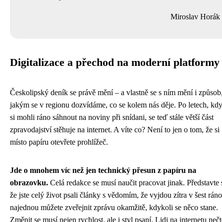
Miroslav Horák
Digitalizace a přechod na moderní platformy
Českolipský deník se právě mění – a vlastně se s ním mění i způsob
jakým se v regionu dozvídáme, co se kolem nás děje. Po letech, kdy
si mohli ráno sáhnout na noviny při snídani, se teď stále větší část
zpravodajství stěhuje na internet. A víte co? Není to jen o tom, že si
místo papíru otevřete prohlížeč.
Jde o mnohem víc než jen technický přesun z papíru na
obrazovku.
Celá redakce se musí naučit pracovat jinak. Představte s
že jste celý život psali články s vědomím, že vyjdou zítra v šest ráno
najednou můžete zveřejnit zprávu okamžitě, kdykoli se něco stane.
Změnit se musí nejen rychlost, ale i styl psaní. Lidi na internetu neč