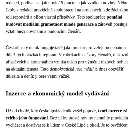
redakci, podívat se, jak novináři pracují a jak vznikají noviny. Někt
školy s redakcí pravidelně spolupracují na projektech, kde žáci zkou
roli reportérů a píšou vlastní příspěvky. Tato spolupráce
pomáhá
budovat mediální gramotnost mladé generace
a zároveň posiluje
vztah mezi novinami a budoucími čtenáři.
Českolipský deník funguje také jako prostor pro veřejnou debatu o
důležitých otázkách regionu. V rubrikách s názory čtenářů, diskuzn
příspěvcích a komentářích vzniká místo pro výměnu různých pohle
na aktuální témata. Tato
demokratická role médií
je dnes obzvlášť
důležitá a deník ji bere velmi vážně.
Inzerce a ekonomický model vydávání
Už od chvíle, kdy českolipský deník vyšel poprvé,
tvoří inzerce z
celého jeho fungování
. Bez ní by prostě noviny nemohly pravidel
vycházet a dostávat se k lidem v České Lípě a okolí. Je to osvědčen