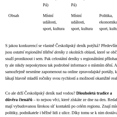
Pá)
Pá)
Obsah
Místní
Místní
Politika,
události,
události,
ekonomika
sport, kultura
sport, kultura
sport, kult
S jakou konkurencí se vlastně Českolipský deník potýká? Předevší
jsou
ostatní regionální tištěné deníky
z okolních oblastí, které se obč
snaží proniknout i sem. Pak celostátní deníky s regionálními příloha
ty ale nikdy neposkytnou tak podrobné informace o místním dění. A
samozřejmě nesmíme zapomenout na online zpravodajské portály, k
lákají hlavně mladší ročníky svou rychlostí a možností okamžité rea
Co ale drží Českolipský deník nad vodou?
Dlouholetá tradice a
důvěra čtenářů
– to nejsou věci, které získáte ze dne na den. Reda
mají vybudovanou širokou síť kontaktů po celém regionu. Znají mís
politiky, podnikatele i běžné lidi z ulice. Díky tomu se k nim dostáva