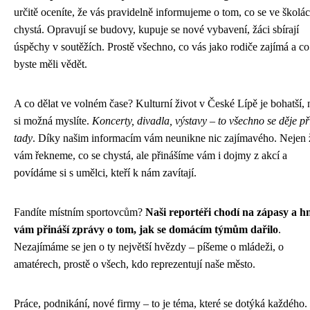
určitě oceníte, že vás pravidelně informujeme o tom, co se ve školá
chystá. Opravují se budovy, kupuje se nové vybavení, žáci sbírají
úspěchy v soutěžích. Prostě všechno, co vás jako rodiče zajímá a co
byste měli vědět.
A co dělat ve volném čase? Kulturní život v České Lípě je bohatší, 
si možná myslíte.
Koncerty, divadla, výstavy – to všechno se děje p
tady
. Díky našim informacím vám neunikne nic zajímavého. Nejen 
vám řekneme, co se chystá, ale přinášíme vám i dojmy z akcí a
povídáme si s umělci, kteří k nám zavítají.
Fandíte místním sportovcům?
Naši reportéři chodí na zápasy a h
vám přináší zprávy o tom, jak se domácím týmům dařilo
.
Nezajímáme se jen o ty největší hvězdy – píšeme o mládeži, o
amatérech, prostě o všech, kdo reprezentují naše město.
Práce, podnikání, nové firmy – to je téma, které se dotýká každého.