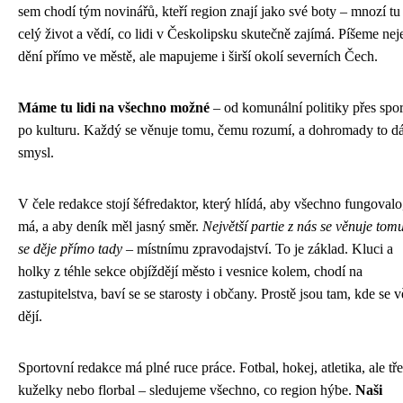
sem chodí tým novinářů, kteří region znají jako své boty – mnozí tu 
celý život a vědí, co lidi v Českolipsku skutečně zajímá. Píšeme nej
dění přímo ve městě, ale mapujeme i širší okolí severních Čech.
Máme tu lidi na všechno možné
– od komunální politiky přes spor
po kulturu. Každý se věnuje tomu, čemu rozumí, a dohromady to d
smysl.
V čele redakce stojí šéfredaktor, který hlídá, aby všechno fungovalo
má, a aby deník měl jasný směr.
Největší partie z nás se věnuje tom
se děje přímo tady
– místnímu zpravodajství. To je základ. Kluci a
holky z téhle sekce objíždějí město i vesnice kolem, chodí na
zastupitelstva, baví se se starosty i občany. Prostě jsou tam, kde se v
dějí.
Sportovní redakce má plné ruce práce. Fotbal, hokej, atletika, ale tře
kuželky nebo florbal – sledujeme všechno, co region hýbe.
Naši