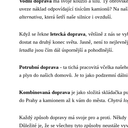
Vodní doprava
má svoje kouzlo a sílu. Ty obrovské
uveze náklad odpovídající tisícům kamionů? Na naši
alternativa
, která šetří naše silnice i ovzduší.
Když se řekne
letecká doprava
, většině z nás se v
dostat na druhý konec světa. Jasně, není to nejlevně
letadla
jsou čím dál úspornější a pohodlnější.
Potrubní doprava
- ta tichá pracovitá včelka naše
a plyn do našich domovů. Je to jako podzemní dálni
Kombinovaná doprava
je jako složitá skládačka 
do Prahy a kamionem až k vám do města.
Chytrá lo
Každý způsob dopravy má svoje pro a proti. Někdy 
Důležité je, že se všechny tyto způsoby neustále vyví