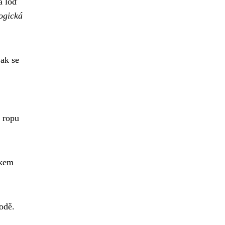
á loď
ogická
jak se
í ropu
akem
odě.