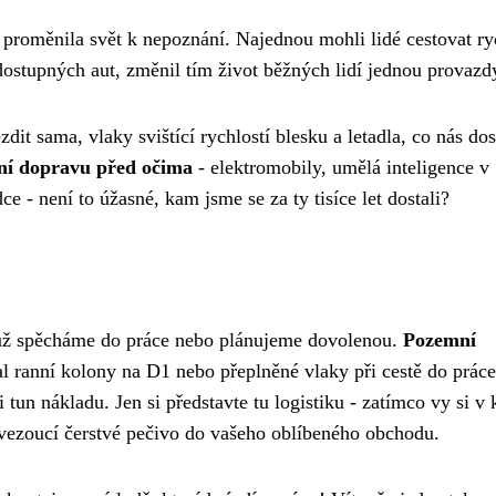
proměnila svět k nepoznání. Najednou mohli lidé cestovat ry
ostupných aut, změnil tím život běžných lidí jednou provazd
it sama, vlaky svištící rychlostí blesku a letadla, co nás do
ní dopravu před očima
- elektromobily, umělá inteligence v
ce - není to úžasné, kam jsme se za ty tisíce let dostali?
ť už spěcháme do práce nebo plánujeme dovolenou.
Pozemní
l ranní kolony na D1 nebo přeplněné vlaky při cestě do prác
i tun nákladu. Jen si představte tu logistiku - zatímco vy si v 
 vezoucí čerstvé pečivo do vašeho oblíbeného obchodu.