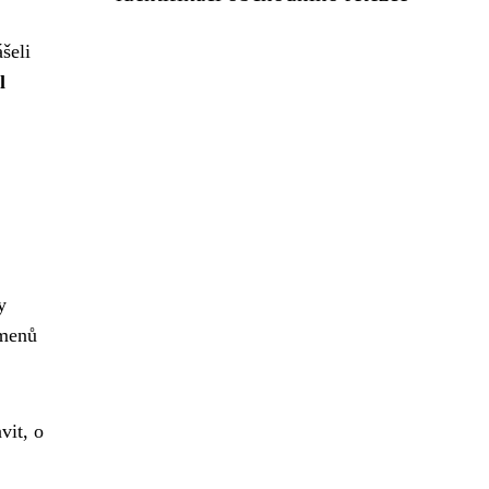
šeli
l
y
kmenů
vit, o