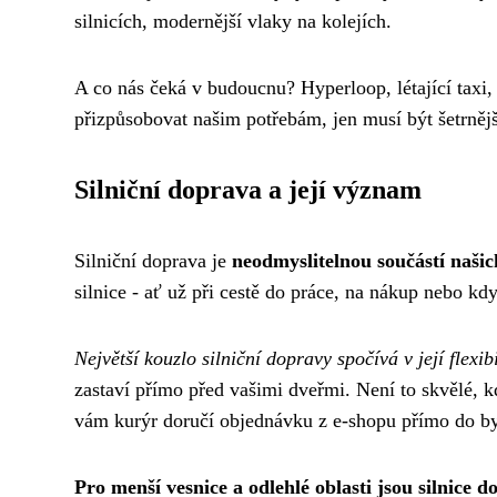
silnicích, modernější vlaky na kolejích.
A co nás čeká v budoucnu? Hyperloop, létající taxi,
přizpůsobovat našim potřebám, jen musí být šetrnější
Silniční doprava a její význam
Silniční doprava je
neodmyslitelnou součástí naši
silnice - ať už při cestě do práce, na nákup nebo kd
Největší kouzlo silniční dopravy spočívá v její flexibi
zastaví přímo před vašimi dveřmi. Není to skvělé,
vám kurýr doručí objednávku z e-shopu přímo do b
Pro menší vesnice a odlehlé oblasti jsou silnice d