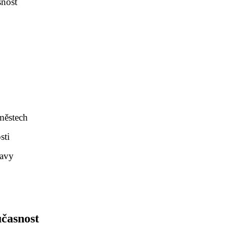
snost
městech
sti
ravy
učasnost