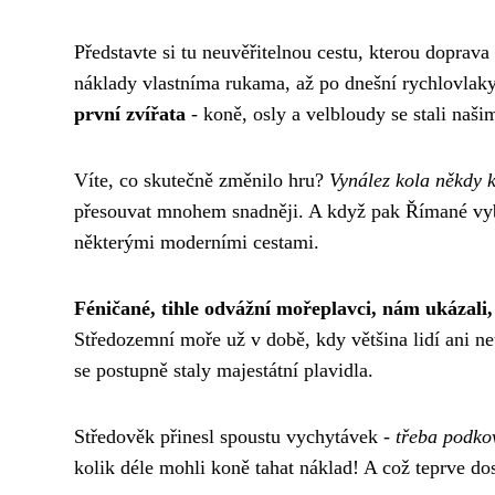
Představte si tu neuvěřitelnou cestu, kterou doprava
náklady vlastníma rukama, až po dnešní rychlovlaky
první zvířata
- koně, osly a velbloudy se stali naš
Víte, co skutečně změnilo hru?
Vynález kola někdy k
přesouvat mnohem snadněji. A když pak Římané vyb
některými moderními cestami.
Féničané, tihle odvážní mořeplavci, nám ukázali, 
Středozemní moře už v době, kdy většina lidí ani n
se postupně staly majestátní plavidla.
Středověk přinesl spoustu vychytávek -
třeba podko
kolik déle mohli koně tahat náklad! A což teprve d