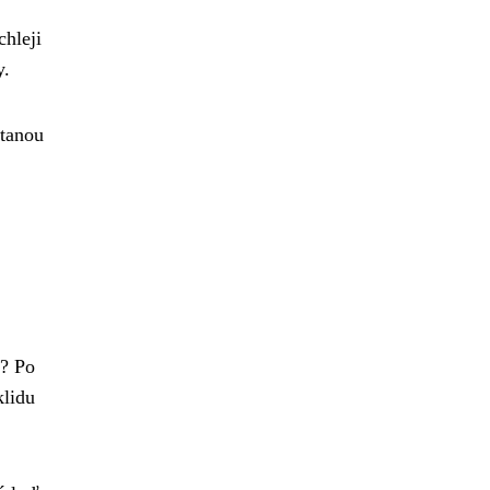
chleji
y.
stanou
e? Po
klidu