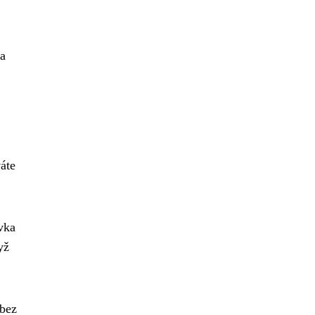
 a
áte
vka
yž
 bez