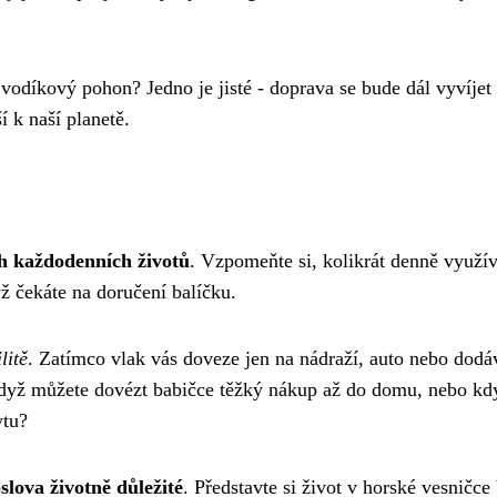
 vodíkový pohon? Jedno je jisté - doprava se bude dál vyvíjet
 k naší planetě.
ch každodenních životů
. Vzpomeňte si, kolikrát denně využív
yž čekáte na doručení balíčku.
litě
. Zatímco vlak vás doveze jen na nádraží, auto nebo dodá
 když můžete dovézt babičce těžký nákup až do domu, nebo kd
ytu?
oslova životně důležité
. Představte si život v horské vesničce