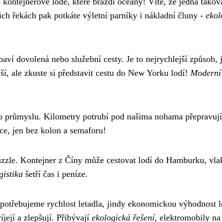
 kontejnerové lodě, které brázdí oceány! Víte, že jedna takov
ch řekách pak potkáte výletní parníky i nákladní čluny -
ekol
ybaví dovolená nebo služební cesty. Je to nejrychlejší způsob, 
jší, ale zkuste si představit cestu do New Yorku lodí!
Moderní
ho průmyslu. Kilometry potrubí pod našima nohama přepravuj
ce, jen bez kolon a semaforu!
puzzle. Kontejner z Číny může cestovat lodí do Hamburku, vl
gistika
šetří čas i peníze.
potřebujeme rychlost letadla, jindy ekonomickou výhodnost l
její a zlepšují. Přibývají
ekologická řešení
, elektromobily na