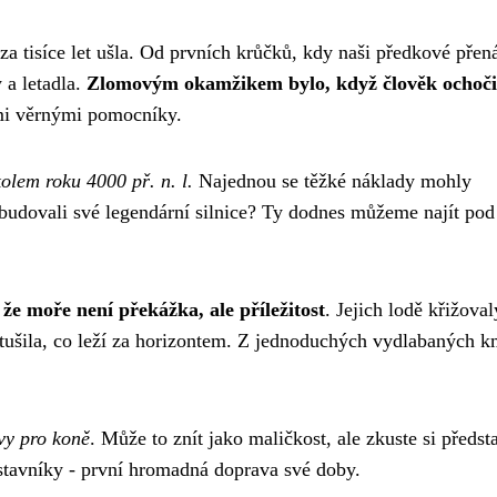
 za tisíce let ušla. Od prvních krůčků, kdy naši předkové přená
 a letadla.
Zlomovým okamžikem bylo, když člověk ochoči
imi věrnými pomocníky.
olem roku 4000 př. n. l.
Najednou se těžké náklady mohly
udovali své legendární silnice? Ty dodnes můžeme najít pod
že moře není překážka, ale příležitost
. Jejich lodě křižoval
etušila, co leží za horizontem. Z jednoduchých vydlabaných 
vy pro koně
. Může to znít jako maličkost, ale zkuste si předsta
ostavníky - první hromadná doprava své doby.