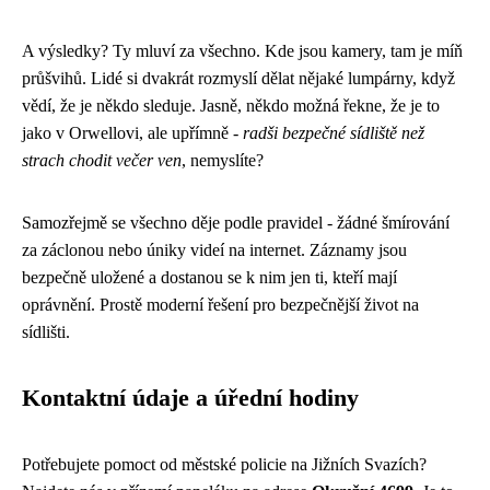
A výsledky? Ty mluví za všechno. Kde jsou kamery, tam je míň
průšvihů. Lidé si dvakrát rozmyslí dělat nějaké lumpárny, když
vědí, že je někdo sleduje. Jasně, někdo možná řekne, že je to
jako v Orwellovi, ale upřímně -
radši bezpečné sídliště než
strach chodit večer ven
, nemyslíte?
Samozřejmě se všechno děje podle pravidel - žádné šmírování
za záclonou nebo úniky videí na internet. Záznamy jsou
bezpečně uložené a dostanou se k nim jen ti, kteří mají
oprávnění. Prostě moderní řešení pro bezpečnější život na
sídlišti.
Kontaktní údaje a úřední hodiny
Potřebujete pomoct od městské policie na Jižních Svazích?