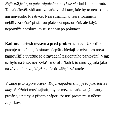
Nejhorší je to po páté odpoledne
, když se všichni hrnou domů.
To pak člověk vidí auta zaparkovaná i tam, kde by to nenapadlo
ani největšího kreativce. Naši strážníci to řeší s rozumem -
nejdřív za stěrač přistanou přátelská upozornění, ale když
nepomůže domluva, musí sáhnout po pokutách.
Radnice naštěstí nezavírá před problémem oči
. Už teď se
pracuje na plánu, jak situaci zlepšit - hledají se místa pro nová
parkoviště a uvažuje se o zavedení rezidentního parkování. Však
už bylo na čase, ne? Zvlášť u škol a školek to ráno vypadá jako
na závodní dráze, když rodiče dovážejí své ratolesti.
V zimě je to teprve oříšek!
Když napadne sníh, je to jako tetris s
auty
. Strážníci musí zajistit, aby se mezi zaparkovanými auty
protáhly i pluhy, a přitom chápou, že lidé prostě musí někde
zaparkovat.