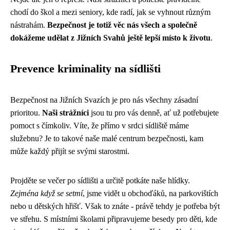
chodí do škol a mezi seniory, kde radí, jak se vyhnout různým
nástrahám.
Bezpečnost je totiž věc nás všech a společně
dokážeme udělat z Jižních Svahů ještě lepší místo k životu
.
Prevence kriminality na sídlišti
Bezpečnost na Jižních Svazích je pro nás všechny zásadní
prioritou.
Naši strážníci
jsou tu pro vás denně, ať už potřebujete
pomoct s čímkoliv. Víte, že přímo v srdci sídliště máme
služebnu? Je to takové naše malé centrum bezpečnosti, kam
může každý přijít se svými starostmi.
Projděte se večer po sídlišti a určitě potkáte naše hlídky.
Zejména když se setmí
, jsme vidět u obchoďáků, na parkovištích
nebo u dětských hřišť. Však to znáte - právě tehdy je potřeba být
ve střehu. S místními školami připravujeme besedy pro děti, kde