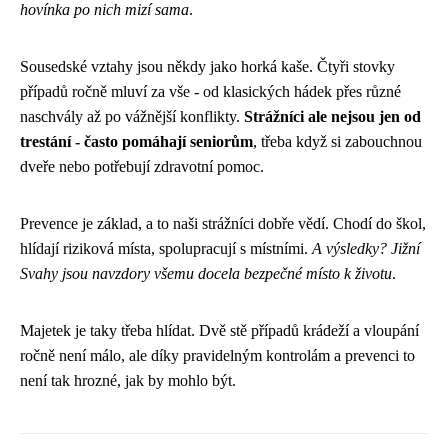
hovínka po nich mizí sama
.
Sousedské vztahy jsou někdy jako horká kaše. Čtyři stovky
případů ročně mluví za vše - od klasických hádek přes různé
naschvály až po vážnější konflikty.
Strážníci ale nejsou jen od
trestání - často pomáhají seniorům
, třeba když si zabouchnou
dveře nebo potřebují zdravotní pomoc.
Prevence je základ, a to naši strážníci dobře vědí. Chodí do škol,
hlídají riziková místa, spolupracují s místními.
A výsledky? Jižní
Svahy jsou navzdory všemu docela bezpečné místo k životu
.
Majetek je taky třeba hlídat. Dvě stě případů krádeží a vloupání
ročně není málo, ale díky pravidelným kontrolám a prevenci to
není tak hrozné, jak by mohlo být.