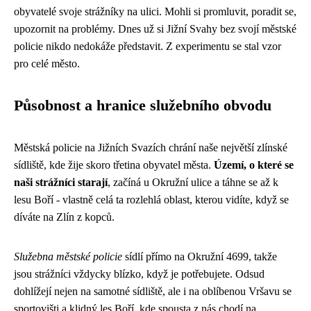
obyvatelé svoje strážníky na ulici. Mohli si promluvit, poradit se,
upozornit na problémy. Dnes už si Jižní Svahy bez svojí městské
policie nikdo nedokáže představit. Z experimentu se stal vzor
pro celé město.
Působnost a hranice služebního obvodu
Městská policie na Jižních Svazích chrání naše největší zlínské
sídliště, kde žije skoro třetina obyvatel města.
Území, o které se
naši strážníci starají
, začíná u Okružní ulice a táhne se až k
lesu Boří - vlastně celá ta rozlehlá oblast, kterou vidíte, když se
díváte na Zlín z kopců.
Služebna městské policie
sídlí přímo na Okružní 4699, takže
jsou strážníci vždycky blízko, když je potřebujete. Odsud
dohlížejí nejen na samotné sídliště, ale i na oblíbenou Vršavu se
sportovišti a klidný les Boří, kde spousta z nás chodí na