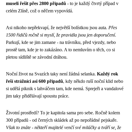
museli řešit přes 2800 případů
- to je každý čtvrtý případ v
celém Zlíně, což o něčem vypovídá.
Asi nikoho nepřekvapí, že největší bolístkou jsou auta.
Přes
1500 řidičů ročně si myslí, že pravidla jsou jen doporučení
.
Parkují, kde se jim zamane - na trávníku, před vjezdy, nebo
prostě tam, kde je to zakázáno. A to nemluvím o těch, co si
pletou sídliště se závodní dráhou.
Noční život na Svazích taky není žádná selanka.
Každý rok
řeší strážníci asi 600 případů
, kdy někdo ruší noční klid nebo
si udělá piknik s lahváčem tam, kde nemá. Sprejeři a vandalové
jim taky přidělávají spoustu práce.
Životní prostředí? To je kapitola sama pro sebe. Ročně kolem
300 případů - od černých skládek až po nepořádné pejskaře.
Však to znáte - někteří majitelé venčí své miláčky a tváří se, že