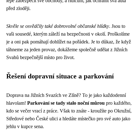
lépe zabezpečit své obchody, a řidičům, jak ochránit svá auta
před zloději.
Skvěle se osvědčily také dobrovolné občanské hlídky
. Jsou to
vaši sousedé, kterým záleží na bezpečnosti v okolí. Proškolíme
je a oni pak pomáhají dohlížet na pořádek. Je to důkaz, že když
táhneme za jeden provaz, dokážeme společně udělat z Jižních
Svahů bezpečnější místo pro život.
Řešení dopravní situace a parkování
Doprava na Jižních Svazích ve Zlíně? To je jako každodenní
hlavolam!
Parkování se tady stalo noční můrou
pro každého,
kdo se večer vrací z práce. Však to znáte - kroužíte po Okružní,
Středové nebo České ulici a hledáte místečko pro své auto jako
jehlu v kupce sena.