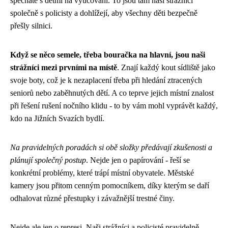
spěcháte s dětmi na vyučování. To jsou tam naši strážníci
společně s policisty a dohlížejí, aby všechny děti bezpečně
přešly silnici.
Když se něco semele, třeba bouračka na hlavní, jsou naši
strážníci mezi prvními na místě
. Znají každý kout sídliště jako
svoje boty, což je k nezaplacení třeba při hledání ztracených
seniorů nebo zaběhnutých dětí. A co teprve jejich místní znalost
při řešení rušení nočního klidu - to by vám mohl vyprávět každý,
kdo na Jižních Svazích bydlí.
Na pravidelných poradách si obě složky předávají zkušenosti a
plánují společný postup
. Nejde jen o papírování - řeší se
konkrétní problémy, které trápí místní obyvatele. Městské
kamery jsou přitom cenným pomocníkem, díky kterým se daří
odhalovat různé přestupky i závažnější trestné činy.
Nejde ale jen o represi. Naši strážníci a policisté pravidelně