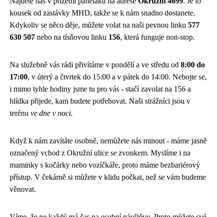
Najdete nás v přízemí paneláku na adrese
Okružní 4699
. Je to
kousek od zastávky MHD, takže se k nám snadno dostanete.
Kdykoliv se něco děje, můžete volat na naši pevnou linku
577
630 507
nebo na tísňovou linku
156
, která funguje non-stop.
Na služebně vás rádi přivítáme v pondělí a ve středu od
8:00 do
17:00
, v úterý a čtvrtek do 15:00 a v pátek do 14:00. Nebojte se,
i mimo tyhle hodiny jsme tu pro vás - stačí zavolat na 156 a
hlídka přijede, kam budete potřebovat. Naši strážníci jsou v
terénu
ve dne v noci
.
Když k nám zavítáte osobně, nemůžete nás minout - máme jasně
označený vchod z Okružní ulice se zvonkem. Myslíme i na
maminky s kočárky nebo vozíčkáře, proto máme bezbariérový
přístup. V čekárně si můžete v klidu počkat, než se vám budeme
věnovat.
Víme, že ne každý má čas na osobní návštěvu. Proto můžete své