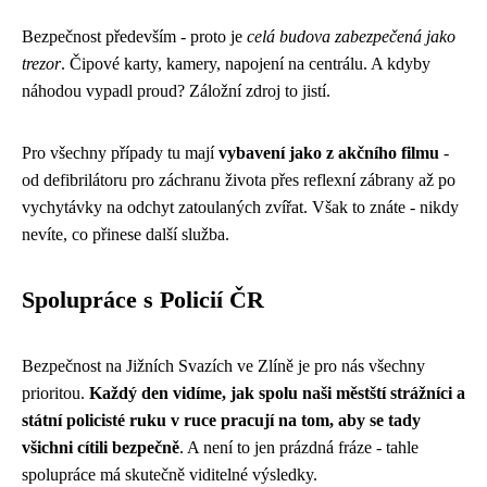
Bezpečnost především - proto je
celá budova zabezpečená jako
trezor
. Čipové karty, kamery, napojení na centrálu. A kdyby
náhodou vypadl proud? Záložní zdroj to jistí.
Pro všechny případy tu mají
vybavení jako z akčního filmu
-
od defibrilátoru pro záchranu života přes reflexní zábrany až po
vychytávky na odchyt zatoulaných zvířat. Však to znáte - nikdy
nevíte, co přinese další služba.
Spolupráce s Policií ČR
Bezpečnost na Jižních Svazích ve Zlíně je pro nás všechny
prioritou.
Každý den vidíme, jak spolu naši městští strážníci a
státní policisté ruku v ruce pracují na tom, aby se tady
všichni cítili bezpečně
. A není to jen prázdná fráze - tahle
spolupráce má skutečně viditelné výsledky.