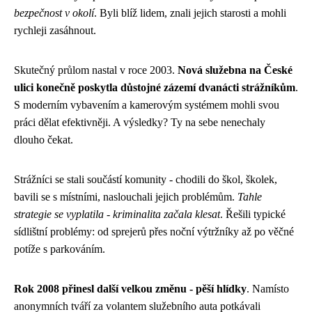
bezpečnost v okolí
. Byli blíž lidem, znali jejich starosti a mohli
rychleji zasáhnout.
Skutečný průlom nastal v roce 2003.
Nová služebna na České
ulici konečně poskytla důstojné zázemí dvanácti strážníkům
.
S moderním vybavením a kamerovým systémem mohli svou
práci dělat efektivněji. A výsledky? Ty na sebe nenechaly
dlouho čekat.
Strážníci se stali součástí komunity - chodili do škol, školek,
bavili se s místními, naslouchali jejich problémům.
Tahle
strategie se vyplatila - kriminalita začala klesat
. Řešili typické
sídlištní problémy: od sprejerů přes noční výtržníky až po věčné
potíže s parkováním.
Rok 2008 přinesl další velkou změnu - pěší hlídky
. Namísto
anonymních tváří za volantem služebního auta potkávali