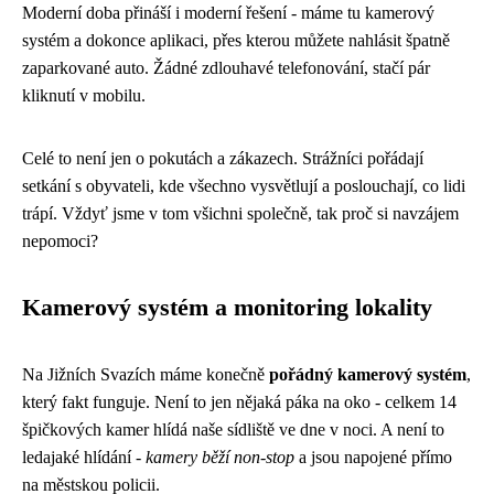
Moderní doba přináší i moderní řešení - máme tu kamerový
systém a dokonce aplikaci, přes kterou můžete nahlásit špatně
zaparkované auto. Žádné zdlouhavé telefonování, stačí pár
kliknutí v mobilu.
Celé to není jen o pokutách a zákazech. Strážníci pořádají
setkání s obyvateli, kde všechno vysvětlují a poslouchají, co lidi
trápí. Vždyť jsme v tom všichni společně, tak proč si navzájem
nepomoci?
Kamerový systém a monitoring lokality
Na Jižních Svazích máme konečně
pořádný kamerový systém
,
který fakt funguje. Není to jen nějaká páka na oko - celkem 14
špičkových kamer hlídá naše sídliště ve dne v noci. A není to
ledajaké hlídání -
kamery běží non-stop
a jsou napojené přímo
na městskou policii.