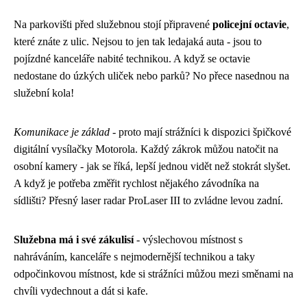
Na parkovišti před služebnou stojí připravené
policejní octavie
,
které znáte z ulic. Nejsou to jen tak ledajaká auta - jsou to
pojízdné kanceláře nabité technikou. A když se octavie
nedostane do úzkých uliček nebo parků? No přece nasednou na
služební kola!
Komunikace je základ
- proto mají strážníci k dispozici špičkové
digitální vysílačky Motorola. Každý zákrok můžou natočit na
osobní kamery - jak se říká, lepší jednou vidět než stokrát slyšet.
A když je potřeba změřit rychlost nějakého závodníka na
sídlišti? Přesný laser radar ProLaser III to zvládne levou zadní.
Služebna má i své zákulisí
- výslechovou místnost s
nahráváním, kanceláře s nejmodernější technikou a taky
odpočinkovou místnost, kde si strážníci můžou mezi směnami na
chvíli vydechnout a dát si kafe.