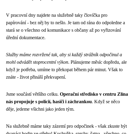
V pracovní dny najdete na služebně taky človíčka pro
papírování - bez něj by to nešlo. Je tam od rána do odpoledne a
stará se o všechno od komunikace s občany až po vyřizování
úřední dokumentace.
Služby máme rozvržené tak, aby si každý strážník odpočinul a
mohl odvádět stoprocentní výkon
. Plánujeme měsíc dopředu, ale
když je potřeba, umíme to překopat během pár minut. Však to
znáte - život přináší překvapení.
Jsme součástí většího celku.
Operační středisko v centru Zlína
nás propojuje s policií, hasiči i záchrankou
. Když se něco
děje, jedeme všichni jako jeden tým.
Na služebně máme taky zázemí pro odpočinek - však zkuste být
dvanáct hodin ve střehu! Kuchyňka, sprchy, šatna - všechno, co