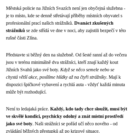
Městská policie na Jižních Svazích není jen obyčejná služebna -
je to místo, kde se denně střetávají příběhy místních obyvatel s
profesionální prací našich strážníků.
Dvanáct zkušených
strážníků
se zde střídá ve dne v noci, aby zajistili bezpečí v této
rušné části Zlína.
Představte si běžný den na služebně. Od šesté ranní až do večera
jsou v terénu minimálně dva strážníci, kteří znají každý kout
Jižních Svahů jako své boty.
Když se něco semele nebo se
chystá větší akce, posílíme hlídky až na čtyři strážníky
. Mají k
dispozici špičkové vybavení a rychlá auta - vždyť každá minuta
může být rozhodující.
Není to ledajaká práce.
Každý, kdo tady chce sloužit, musí být
ve skvělé kondici, psychicky odolný a znát místní prostředí
jako své boty
. Naši strážníci se pořád učí něco nového - od
zvládání běžných přestupků až po krizové situace.