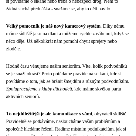
si povídáme o šikaně nebo třeba o nebezpečí drog. Není to
žádná suchá přednáška - snažíme se, aby to děti bavilo.
Velký pomocník je náš nový kamerový systém
. Díky němu
máme sídliště jako na dlani a můžeme rychle zasáhnout, když se
něco děje. Už několikrát nám pomohl chytit sprejery nebo
zloděje.
Hodně času věnujeme našim seniorům. Víte, kolik podvodníků
se je snaží okrást? Proto pořádáme pravidelná setkání, kde si
povídáme o tom, jak se bránit šmejdům a různým podvodníkům.
Spolupracujeme s kluby důchodců
, kde máme skvělou partu
aktivních seniorů.
To nejdůležitější je ale komunikace s vámi
, obyvateli sídliště.
Pravidelně se potkáváme, nasloucháme vašim problémům a
společně hledáme řešení. Radíme místním podnikatelům, jak si