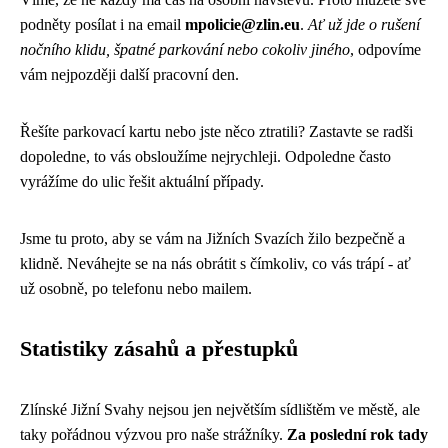
podněty posílat i na email
mpolicie@zlin.eu
.
Ať už jde o rušení
nočního klidu, špatné parkování nebo cokoliv jiného
, odpovíme
vám nejpozději další pracovní den.
Řešíte parkovací kartu nebo jste něco ztratili? Zastavte se radši
dopoledne, to vás obsloužíme nejrychleji. Odpoledne často
vyrážíme do ulic řešit aktuální případy.
Jsme tu proto, aby se vám na Jižních Svazích žilo bezpečně a
klidně. Neváhejte se na nás obrátit s čímkoliv, co vás trápí - ať
už osobně, po telefonu nebo mailem.
Statistiky zásahů a přestupků
Zlínské Jižní Svahy nejsou jen největším sídlištěm ve městě, ale
taky pořádnou výzvou pro naše strážníky.
Za poslední rok tady