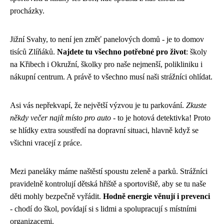
procházky.
Jižní Svahy, to není jen změť panelových domů - je to domov
tisíců Zlíňáků.
Najdete tu všechno potřebné pro život
: školy
na Křibech i Okružní, školky pro naše nejmenší, polikliniku i
nákupní centrum. A právě to všechno musí naši strážníci ohlídat.
Asi vás nepřekvapí, že největší výzvou je tu parkování.
Zkuste
někdy večer najít místo pro auto
- to je hotová detektivka! Proto
se hlídky extra soustředí na dopravní situaci, hlavně když se
všichni vracejí z práce.
Mezi paneláky máme naštěstí spoustu zeleně a parků. Strážníci
pravidelně kontrolují dětská hřiště a sportoviště, aby se tu naše
děti mohly bezpečně vyřádit.
Hodně energie věnují i prevenci
- chodí do škol, povídají si s lidmi a spolupracují s místními
organizacemi.