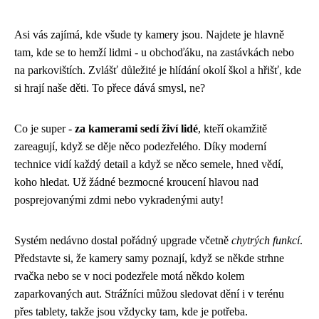
Asi vás zajímá, kde všude ty kamery jsou. Najdete je hlavně
tam, kde se to hemží lidmi - u obchoďáku, na zastávkách nebo
na parkovištích. Zvlášť důležité je hlídání okolí škol a hřišť, kde
si hrají naše děti. To přece dává smysl, ne?
Co je super -
za kamerami sedí živí lidé
, kteří okamžitě
zareagují, když se děje něco podezřelého. Díky moderní
technice vidí každý detail a když se něco semele, hned vědí,
koho hledat. Už žádné bezmocné kroucení hlavou nad
posprejovanými zdmi nebo vykradenými auty!
Systém nedávno dostal pořádný upgrade včetně
chytrých funkcí
.
Představte si, že kamery samy poznají, když se někde strhne
rvačka nebo se v noci podezřele motá někdo kolem
zaparkovaných aut. Strážníci můžou sledovat dění i v terénu
přes tablety, takže jsou vždycky tam, kde je potřeba.