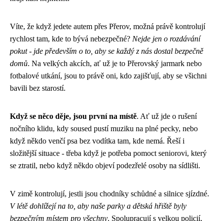
Víte, že když jedete autem přes Přerov, možná právě kontrolují
rychlost tam, kde to bývá nebezpečné?
Nejde jen o rozdávání
pokut - jde především o to, aby se každý z nás dostal bezpečně
domů
. Na velkých akcích, ať už je to Přerovský jarmark nebo
fotbalové utkání, jsou to právě oni, kdo zajišťují, aby se všichni
bavili bez starostí.
Když se něco děje, jsou první na místě
. Ať už jde o rušení
nočního klidu, kdy soused pustí muziku na plné pecky, nebo
když někdo venčí psa bez vodítka tam, kde nemá. Řeší i
složitější situace - třeba když je potřeba pomoct seniorovi, který
se ztratil, nebo když někdo objeví podezřelé osoby na sídlišti.
V zimě kontrolují, jestli jsou chodníky schůdné a silnice sjízdné.
V létě dohlížejí na to, aby naše parky a dětská hřiště byly
bezpečným místem pro všechny
. Spolupracují s velkou policií,