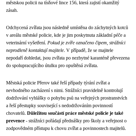
městskou policii na tísňové lince 156, která zajistí okamžitý
zásah.
Odchycená zvířata jsou následně umístěna do záchytných kotců
v areálu městské policie, kde je jim poskytnuta základní péče a
veterinární vyšetření.
Pokud je zvíře označeno čipem, strážníci
neprodleně kontaktují majitele
. V případě, že se majitele
nepodaří dohledat, jsou zvířata po nezbytné karanténě převezena
do spolupracujícího útulku pro opuštěná zvířata.
Městská policie Přerov také řeší případy týrání zvířat a
nevhodného zacházení s nimi. Strážníci pravidelně kontrolují
dodržování vyhlášky o pohybu psů na veřejných prostranstvích
a řeší přestupky související s nedodržováním povinností
chovatelů.
Důležitou součástí práce městské policie je také
prevence
- strážníci pořádají přednášky pro školy a veřejnost o
zodpovědném přístupu k chovu zvířat a povinnostech majitelů.