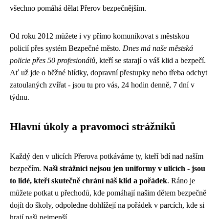
všechno pomáhá dělat Přerov bezpečnějším.
Od roku 2012 můžete i vy přímo komunikovat s městskou
policií přes systém Bezpečné město.
Dnes má naše městská
policie přes 50 profesionálů
, kteří se starají o váš klid a bezpečí.
Ať už jde o běžné hlídky, dopravní přestupky nebo třeba odchyt
zatoulaných zvířat - jsou tu pro vás, 24 hodin denně, 7 dní v
týdnu.
Hlavní úkoly a pravomoci strážníků
Každý den v ulicích Přerova potkáváme ty, kteří bdí nad naším
bezpečím.
Naši strážníci nejsou jen uniformy v ulicích - jsou
to lidé, kteří skutečně chrání náš klid a pořádek
. Ráno je
můžete potkat u přechodů, kde pomáhají našim dětem bezpečně
dojít do školy, odpoledne dohlížejí na pořádek v parcích, kde si
hrají naši nejmenší.