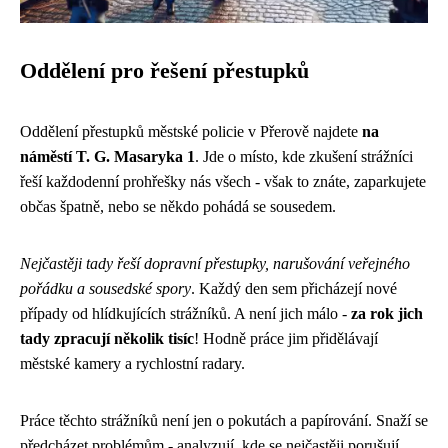
Oddělení pro řešení přestupků
Oddělení přestupků městské policie v Přerově najdete
na
náměstí T. G. Masaryka 1
. Jde o místo, kde zkušení strážníci
řeší každodenní prohřešky nás všech - však to znáte, zaparkujete
občas špatně, nebo se někdo pohádá se sousedem.
Nejčastěji tady řeší dopravní přestupky, narušování veřejného
pořádku a sousedské spory
. Každý den sem přicházejí nové
případy od hlídkujících strážníků. A není jich málo -
za rok jich
tady zpracují několik tisíc
! Hodně práce jim přidělávají
městské kamery a rychlostní radary.
Práce těchto strážníků není jen o pokutách a papírování. Snaží se
předcházet problémům - analyzují, kde se nejčastěji porušují