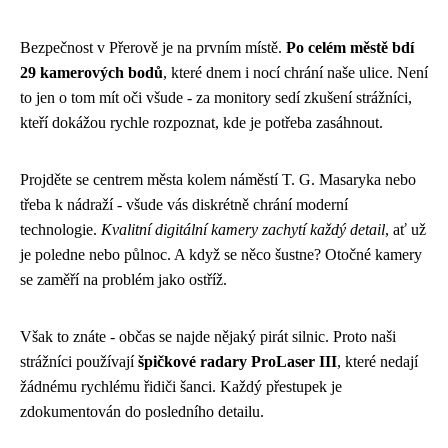
Bezpečnost v Přerově je na prvním místě.
Po celém městě bdí
29 kamerových bodů
, které dnem i nocí chrání naše ulice. Není
to jen o tom mít oči všude - za monitory sedí zkušení strážníci,
kteří dokážou rychle rozpoznat, kde je potřeba zasáhnout.
Projděte se centrem města kolem náměstí T. G. Masaryka nebo
třeba k nádraží - všude vás diskrétně chrání moderní
technologie.
Kvalitní digitální kamery zachytí každý detail
, ať už
je poledne nebo půlnoc. A když se něco šustne? Otočné kamery
se zaměří na problém jako ostříž.
Však to znáte - občas se najde nějaký pirát silnic. Proto naši
strážníci používají
špičkové radary ProLaser III
, které nedají
žádnému rychlému řidiči šanci. Každý přestupek je
zdokumentován do posledního detailu.