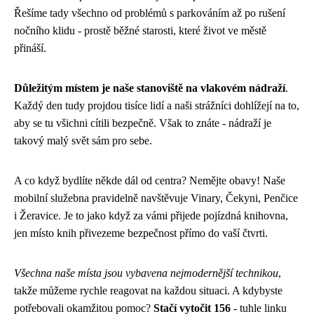
Řešíme tady všechno od problémů s parkováním až po rušení
nočního klidu - prostě běžné starosti, které život ve městě
přináší.
Důležitým místem je naše stanoviště na vlakovém nádraží
.
Každý den tudy projdou tisíce lidí a naši strážníci dohlížejí na to,
aby se tu všichni cítili bezpečně. Však to znáte - nádraží je
takový malý svět sám pro sebe.
A co když bydlíte někde dál od centra? Nemějte obavy! Naše
mobilní služebna pravidelně navštěvuje Vinary, Čekyni, Penčice
i Žeravice. Je to jako když za vámi přijede pojízdná knihovna,
jen místo knih přivezeme bezpečnost přímo do vaší čtvrti.
Všechna naše místa jsou vybavena nejmodernější technikou
,
takže můžeme rychle reagovat na každou situaci. A kdybyste
potřebovali okamžitou pomoc?
Stačí vytočit 156
- tuhle linku