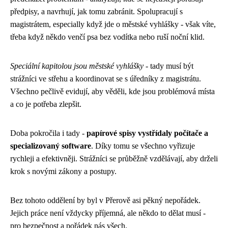
předpisy, a navrhují, jak tomu zabránit. Spolupracují s
magistrátem, especially když jde o městské vyhlášky - však víte,
třeba když někdo venčí psa bez vodítka nebo ruší noční klid.
Speciální kapitolou jsou městské vyhlášky
- tady musí být
strážníci ve střehu a koordinovat se s úředníky z magistrátu.
Všechno pečlivě evidují, aby věděli, kde jsou problémová místa
a co je potřeba zlepšit.
Doba pokročila i tady -
papírové spisy vystřídaly počítače a
specializovaný software
. Díky tomu se všechno vyřizuje
rychleji a efektivněji. Strážníci se průběžně vzdělávají, aby drželi
krok s novými zákony a postupy.
Bez tohoto oddělení by byl v Přerově asi pěkný nepořádek.
Jejich práce není vždycky příjemná, ale někdo to dělat musí -
pro bezpečnost a pořádek nás všech.