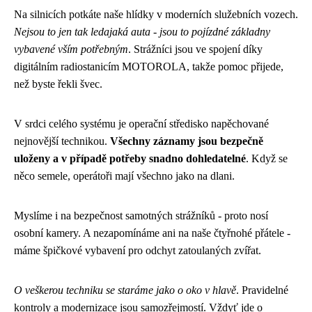
Na silnicích potkáte naše hlídky v moderních služebních vozech.
Nejsou to jen tak ledajaká auta - jsou to pojízdné základny
vybavené vším potřebným
. Strážníci jsou ve spojení díky
digitálním radiostanicím MOTOROLA, takže pomoc přijede,
než byste řekli švec.
V srdci celého systému je operační středisko napěchované
nejnovější technikou.
Všechny záznamy jsou bezpečně
uloženy a v případě potřeby snadno dohledatelné
. Když se
něco semele, operátoři mají všechno jako na dlani.
Myslíme i na bezpečnost samotných strážníků - proto nosí
osobní kamery. A nezapomínáme ani na naše čtyřnohé přátele -
máme špičkové vybavení pro odchyt zatoulaných zvířat.
O veškerou techniku se staráme jako o oko v hlavě
. Pravidelné
kontroly a modernizace jsou samozřejmostí. Vždyť jde o