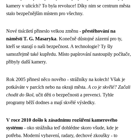
kamery v ulicích? To byla revoluce! Díky nim se centrum města
stalo bezpečnějším místem pro všechny.
Nové tisíciletí přineslo velkou změnu -
přestěhování na
náměstí T. G. Masaryka
. Konečně důstojné zázemí pro ty,
kteří se starají o naši bezpečnost. A technologie? Ty šly
samozřejmě také kupředu. Místo papírování nastoupily počítače,
přibyly další kamery.
Rok 2005 přinesl něco nového - strážníky na kolech! Však je
potkáváte v parcích nebo na okraji města.
A co je skvělé? Začali
chodit do škol
, učit děti o bezpečnosti a prevenci. Tyhle
programy běží dodnes a mají skvělé výsledky.
V roce 2010 došlo k zásadnímu rozšíření kamerového
systému
- oko strážníka teď dohlédne skoro všude, kde je
potřeba. Moderní vybavení, radary, dechové zkoušky - to