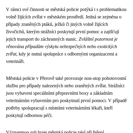
V rámci své činnosti se městská policie potýká i s problematikou
volně žijících zvířat v městském prostředí. Jedná se zejména o
případy zraněných ptáků, ježků či jiných volně žijících
živočichů, kterým strážníci poskytují první pomoc a zajišťují
jejich transport do záchranných stanic.
Zvláštní pozornost je
věnována případům výskytu nebezpečných nebo exotických
zvířat
, kdy je nutná spolupráce s odbornými organizacemi a
veterináři.
Městská policie v Přerově také provozuje non-stop pohotovostní
službu pro případy nalezených nebo zraněných zvířat. Strážníci
jsou vybaveni speciálními přepravními boxy a základním
veterinárním vybavením pro poskytnutí první pomoci. V případě
potřeby spolupracují s místními veterinárními lékaři, kteří
poskytují odbornou péči.
Významnou roli hraje městská policie také při řešení