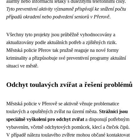
alarmy nebo informační letáky s důležitými telefonními čísly.
Tyto preventivní aktivity významně přispívají ke snížení počtu
případů okradení nebo podvedení seniorů v Přerově
.
Všechny tyto projekty jsou průběžně vyhodnocovány a
aktualizovány podle aktuálních potřeb a zjištěných rizik.
Městská policie Přerov tak pružně reaguje na nové formy
kriminality a přizpůsobuje své preventivní programy aktuální
situaci ve městě.
Odchyt toulavých zvířat a řešení problémů
Městská policie v Přerově se aktivně věnuje problematice
toulavých a opuštěných zvířat na území města.
Strážníci jsou
speciálně vyškoleni pro odchyt zvířat
a disponují potřebným
vybavením, včetně odchytových pomůcek, klecí a čteček čipů.
V případě nálezu toulavého zvířete mohou občané kontaktovat