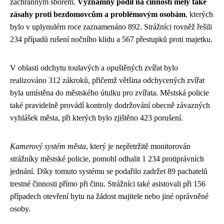
záchranným sborem.
Významný podíl na činnosti měly také
zásahy proti bezdomovcům a problémovým osobám
, kterých
bylo v uplynulém roce zaznamenáno 892. Strážníci rovněž řešili
234 případů rušení nočního klidu a 567 přestupků proti majetku.
V oblasti odchytu toulavých a opuštěných zvířat bylo
realizováno 312 zákroků, přičemž většina odchycených zvířat
byla umístěna do městského útulku pro zvířata. Městská policie
také pravidelně provádí kontroly dodržování obecně závazných
vyhlášek města, při kterých bylo zjištěno 423 porušení.
Kamerový systém města
, který je nepřetržitě monitorován
strážníky městské policie, pomohl odhalit 1 234 protiprávních
jednání. Díky tomuto systému se podařilo zadržet 89 pachatelů
trestné činnosti přímo při činu. Strážníci také asistovali při 156
případech otevření bytu na žádost majitele nebo jiné oprávněné
osoby.