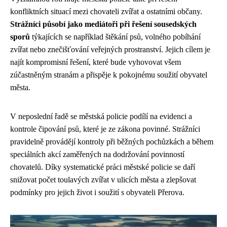
konfliktních situací mezi chovateli zvířat a ostatními občany.
Strážníci působí jako mediátoři při řešení sousedských
sporů
týkajících se například štěkání psů, volného pobíhání
zvířat nebo znečišťování veřejných prostranství. Jejich cílem je
najít kompromisní řešení, které bude vyhovovat všem
zúčastněným stranám a přispěje k pokojnému soužití obyvatel
města.
V neposlední řadě se městská policie podílí na evidenci a
kontrole čipování psů, které je ze zákona povinné. Strážníci
pravidelně provádějí kontroly při běžných pochůzkách a během
speciálních akcí zaměřených na dodržování povinností
chovatelů. Díky systematické práci městské policie se daří
snižovat počet toulavých zvířat v ulicích města a zlepšovat
podmínky pro jejich život i soužití s obyvateli Přerova.