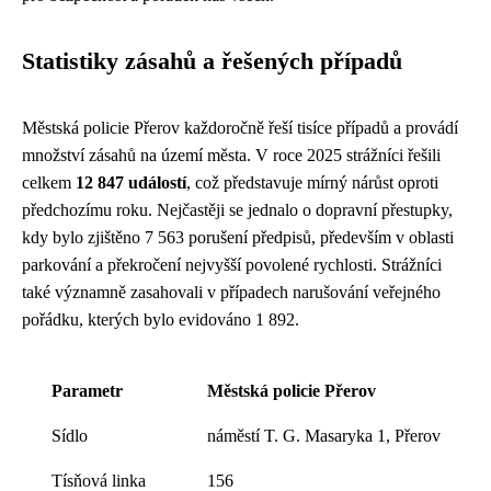
Statistiky zásahů a řešených případů
Městská policie Přerov každoročně řeší tisíce případů a provádí
množství zásahů na území města. V roce 2025 strážníci řešili
celkem
12 847 událostí
, což představuje mírný nárůst oproti
předchozímu roku. Nejčastěji se jednalo o dopravní přestupky,
kdy bylo zjištěno 7 563 porušení předpisů, především v oblasti
parkování a překročení nejvyšší povolené rychlosti. Strážníci
také významně zasahovali v případech narušování veřejného
pořádku, kterých bylo evidováno 1 892.
Parametr
Městská policie Přerov
Sídlo
náměstí T. G. Masaryka 1, Přerov
Tísňová linka
156