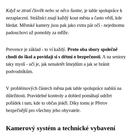
Když se ztratí člověk nebo se něco šustne
, je tahle spolupráce k
nezaplacení. Strážníci znají každý kout města a často vědí, kde
hledat. Městské kamery jsou pak jako extra pár očí - nejednomu
padouchovi už pomohly za mříže.
Prevence je základ - to ví každý.
Proto oba sbory společně
chodí do škol a povídají si s dětmi o bezpečnosti
. A na seniory
taky myslí - učí je, jak nenaletět šmejdům a jak se bránit
podvodníkům.
V problémových částech města pak tahle spolupráce nabírá na
důležitosti. Pravidelné kontroly a dohled pomáhají udržet
pořádek i tam, kde to občas jiskří. Díky tomu je Přerov
bezpečnější pro všechny jeho obyvatele.
Kamerový systém a technické vybavení