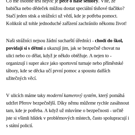
Co mě osobně těší nejvíc je
péče o naše seniory
. Víte, že
babička nebo dědeček můžou dostat speciální tísňové tlačítko?
Stačí jeden stisk a strážníci už vědí, kde je potřeba pomoct.
Kolikrát už tohle jednoduché zařízení zachránilo někomu život!
Naši strážníci nejsou žádní sucharští úředníci -
chodí do škol,
povídají si s dětmi
a ukazují jim, jak se bezpečně chovat na
ulici nebo co dělat, když je někdo obtěžuje. A nejen to -
organizují i super akce jako sportovní turnaje nebo příměstské
tábory, kde se děcka učí první pomoc a spoustu dalších
užitečných věcí.
V ulicích máme taky
moderní kamerový systém
, který pomáhá
udržet Přerov bezpečnější. Díky němu můžeme rychle zasáhnout
tam, kde je potřeba. A když už mluvíme o bezpečnosti - určitě
jste si všimli hlídek v problémových místech, často spolupracují i
s státní policií.