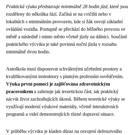
Praktická výuka představuje minimálně 28 hodin jízd
, které jsou
rozděleny do několika fází. Začíná se na cvičišti nebo v
lokalitách s minimálním provozem, kde si žák osvojí základní
ovládání vozidla. Postupně se přechází do běžného provozu ve
městě a následně i mimo město včetně jízdy na dálnici. Součástí
praktického výcviku je také povinná noční jízda v rozsahu
minimálně dvou hodin.
Autoškola musí disponovat schválenými učebními prostory a
kvalifikovanými instruktory s platným profesním osvědčením.
Výuka první pomoci je zajišťována zdravotnickým
pracovníkem
a zahrnuje jak teoretickou část, tak praktický
nácvik život zachraňujících úkonů. Během teoretické výuky se
využívají moderní výukové materiály, včetně interaktivních
programů a videí demonstrujících různé dopravní situace.
V průběhu výcviku je kladen důraz na osvojení defenzivního