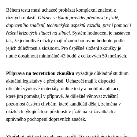
Během testu musí uchazeč prokázat komplexní znalosti z
různých oblastí.
Otázky se týkají pravidel přednosti v jízdě,
dopravního značení, technických aspektů vozidla, první pomoci i
řešení krizových situací na silnici
. Systém hodnocení je nastaven
tak, že jednotlivé otázky mají různou bodovou hodnotu podle
jejich důležitosti a složitosti. Pro úspěšné složení zkoušky je
nutné dosáhnout minimálně 43 bodů z celkových 50 možných.
Příprava na teoretickou zkoušku
vyžaduje důkladné studium
aktuální legislativy a předpisů. Uchazeči mají k dispozici
oficiální výukové materiály, online testy a mobilní aplikace,
které jim pomáhají v přípravě. Je důležité věnovat zvláštní
pozornost častým chybám, které kandidáti dělají, zejména v
otázkách týkajících se přednosti v jízdě na křižovatkách a
správného pochopení dopravních značek.
Zkušební místnost je vybavena počítači s speciálním testovacím