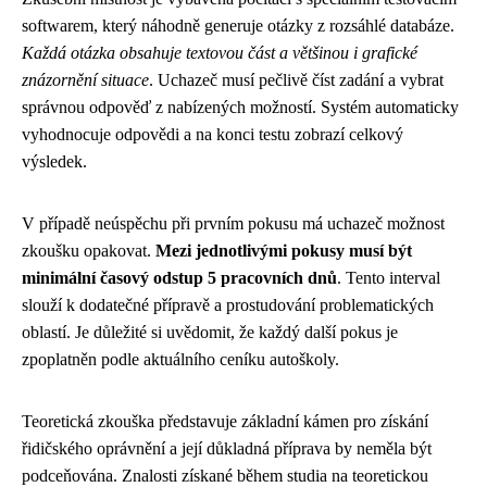
softwarem, který náhodně generuje otázky z rozsáhlé databáze.
Každá otázka obsahuje textovou část a většinou i grafické
znázornění situace
. Uchazeč musí pečlivě číst zadání a vybrat
správnou odpověď z nabízených možností. Systém automaticky
vyhodnocuje odpovědi a na konci testu zobrazí celkový
výsledek.
V případě neúspěchu při prvním pokusu má uchazeč možnost
zkoušku opakovat.
Mezi jednotlivými pokusy musí být
minimální časový odstup 5 pracovních dnů
. Tento interval
slouží k dodatečné přípravě a prostudování problematických
oblastí. Je důležité si uvědomit, že každý další pokus je
zpoplatněn podle aktuálního ceníku autoškoly.
Teoretická zkouška představuje základní kámen pro získání
řidičského oprávnění a její důkladná příprava by neměla být
podceňována. Znalosti získané během studia na teoretickou