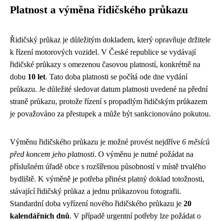
Platnost a výměna řidičského průkazu
Řidičský průkaz je důležitým dokladem, který opravňuje držitele
k řízení motorových vozidel. V České republice se vydávají
řidičské průkazy s omezenou časovou platností, konkrétně na
dobu
10 let
. Tato doba platnosti se počítá ode dne vydání
průkazu. Je důležité sledovat datum platnosti uvedené na přední
straně průkazu, protože řízení s propadlým řidičským průkazem
je považováno za přestupek a může být sankcionováno pokutou.
Výměnu řidičského průkazu je možné provést nejdříve
6 měsíců
před koncem jeho platnosti
. O výměnu je nutné požádat na
příslušném úřadě obce s rozšířenou působností v místě trvalého
bydliště. K výměně je potřeba přinést platný doklad totožnosti,
stávající řidičský průkaz a jednu průkazovou fotografii.
Standardní doba vyřízení nového řidičského průkazu je
20
kalendářních dnů
. V případě urgentní potřeby lze požádat o