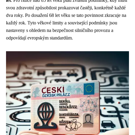
let
. Pro řidiče nad 65 let věku platí zvláštní podmínky, kdy musí
svou zdravotní způsobilost prokazovat častěji, konkrétně každé
dva roky. Po dosažení 68 let věku se tato povinnost zkracuje na
každý rok. Tyto věkové limity a související podmínky jsou
nastaveny s ohledem na bezpečnost silničního provozu a
odpovídají evropským standardům.