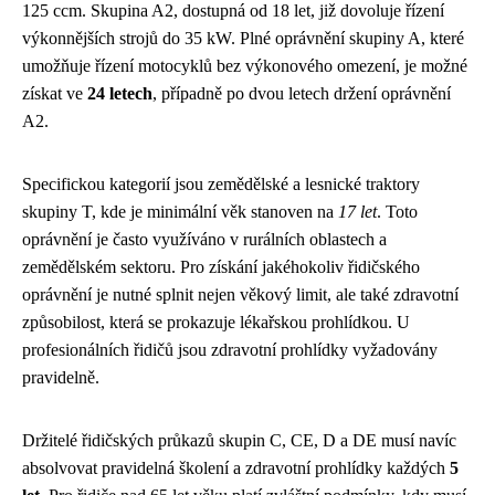
125 ccm. Skupina A2, dostupná od 18 let, již dovoluje řízení
výkonnějších strojů do 35 kW. Plné oprávnění skupiny A, které
umožňuje řízení motocyklů bez výkonového omezení, je možné
získat ve
24 letech
, případně po dvou letech držení oprávnění
A2.
Specifickou kategorií jsou zemědělské a lesnické traktory
skupiny T, kde je minimální věk stanoven na
17 let
. Toto
oprávnění je často využíváno v rurálních oblastech a
zemědělském sektoru. Pro získání jakéhokoliv řidičského
oprávnění je nutné splnit nejen věkový limit, ale také zdravotní
způsobilost, která se prokazuje lékařskou prohlídkou. U
profesionálních řidičů jsou zdravotní prohlídky vyžadovány
pravidelně.
Držitelé řidičských průkazů skupin C, CE, D a DE musí navíc
absolvovat pravidelná školení a zdravotní prohlídky každých
5