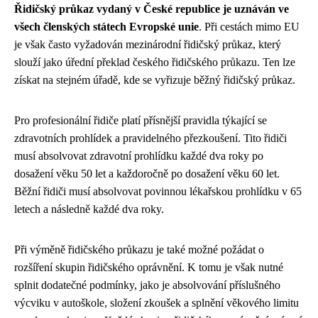
Řidičský průkaz vydaný v České republice je uznáván ve
všech členských státech Evropské unie
. Při cestách mimo EU
je však často vyžadován mezinárodní řidičský průkaz, který
slouží jako úřední překlad českého řidičského průkazu. Ten lze
získat na stejném úřadě, kde se vyřizuje běžný řidičský průkaz.
Pro profesionální řidiče platí přísnější pravidla týkající se
zdravotních prohlídek a pravidelného přezkoušení. Tito řidiči
musí absolvovat zdravotní prohlídku každé dva roky po
dosažení věku 50 let a každoročně po dosažení věku 60 let.
Běžní řidiči musí absolvovat povinnou lékařskou prohlídku v 65
letech a následně každé dva roky.
Při výměně řidičského průkazu je také možné požádat o
rozšíření skupin řidičského oprávnění. K tomu je však nutné
splnit dodatečné podmínky, jako je absolvování příslušného
výcviku v autoškole, složení zkoušek a splnění věkového limitu