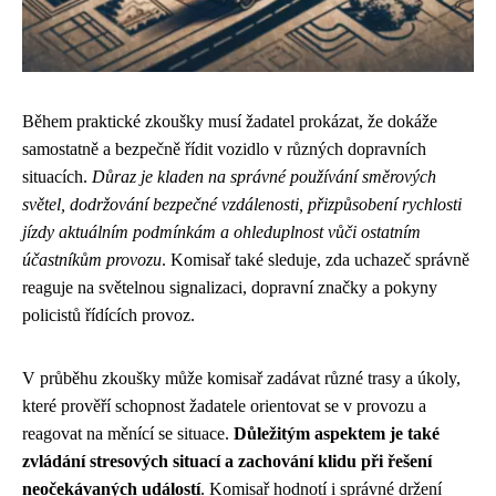
Během praktické zkoušky musí žadatel prokázat, že dokáže
samostatně a bezpečně řídit vozidlo v různých dopravních
situacích.
Důraz je kladen na správné používání směrových
světel, dodržování bezpečné vzdálenosti, přizpůsobení rychlosti
jízdy aktuálním podmínkám a ohleduplnost vůči ostatním
účastníkům provozu
. Komisař také sleduje, zda uchazeč správně
reaguje na světelnou signalizaci, dopravní značky a pokyny
policistů řídících provoz.
V průběhu zkoušky může komisař zadávat různé trasy a úkoly,
které prověří schopnost žadatele orientovat se v provozu a
reagovat na měnící se situace.
Důležitým aspektem je také
zvládání stresových situací a zachování klidu při řešení
neočekávaných událostí
. Komisař hodnotí i správné držení