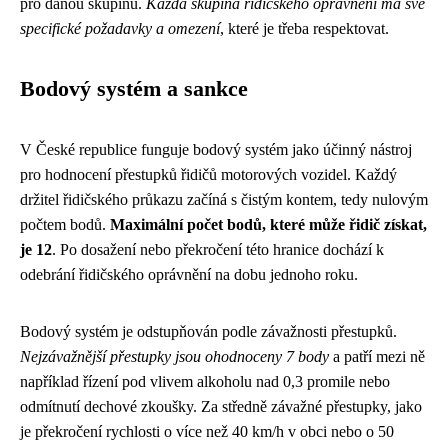
pro danou skupinu.
Každá skupina řidičského oprávnění má své
specifické požadavky a omezení
, které je třeba respektovat.
Bodový systém a sankce
V České republice funguje bodový systém jako účinný nástroj
pro hodnocení přestupků řidičů motorových vozidel. Každý
držitel řidičského průkazu začíná s čistým kontem, tedy nulovým
počtem bodů.
Maximální počet bodů, které může řidič získat,
je 12
. Po dosažení nebo překročení této hranice dochází k
odebrání řidičského oprávnění na dobu jednoho roku.
Bodový systém je odstupňován podle závažnosti přestupků.
Nejzávažnější přestupky jsou ohodnoceny 7 body
a patří mezi ně
například řízení pod vlivem alkoholu nad 0,3 promile nebo
odmítnutí dechové zkoušky. Za středně závažné přestupky, jako
je překročení rychlosti o více než 40 km/h v obci nebo o 50