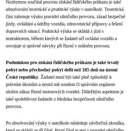
Nezbytnou součástí procesu získání řidičského průkazu je také
absolvování teoretické a praktické výuky v autoškole
. Teoretická
část zahrnuje výuku pravidel silničního provozu, zásad bezpečné
jízdy, ovládání a údržby vozidla, zdravotnické přípravy a řešení
dopravních situací. Praktická výuka se skládá z jízd s
instruktorem, během kterých se žadatel učí ovládat vozidlo a
osvojuje si správné návyky při řízení v reálném provozu.
Podmínkou pro získání řidičského průkazu je také trvalý
pobyt nebo přechodný pobyt delší než 185 dnů na území
České republiky
. Žadatel musí být také plně způsobilý k
právním úkonům a nesmí mít soudem či správním orgánem
uložen zákaz řízení motorových vozidel. Důležitým aspektem je
také spolehlivost žadatele z hlediska bezpečnosti silničního
provozu.
Po absolvování výuky v autoškole následuje závěrečná zkouška,
která se skládá ze tří částí. První částí je test z pravidel silničního