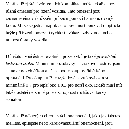
V případě zjištění zdravotních komplikací může lékař stanovit
různá omezení pro řízení vozidla. Tato omezení jsou
zaznamenána v řidičském průkazu pomocí harmonizovaných
kódů. Může se jednat například o povinnost používat dioptrické
brýle při řízení, omezení rychlosti, zákaz jízdy v noci nebo
nutnost úpravy vozidla.
Důležitou součástí zdravotních požadavků je také
pravidelné
testování zraku
. Minimální požadavky na zrakovou ostrost jsou
stanoveny vyhláškou a liší se podle skupiny řidičského
oprávnění. Pro skupinu B je vyžadována zraková ostrost
minimálně 0,7 pro lepší oko a 0,3 pro horší oko. Řidiči musí mít
také dostatečné zorné pole a schopnost rozlišovat barvy
semaforu.
V případě některých chronických onemocnění, jako je diabetes
mellitus, epilepsie nebo kardiovaskulární onemocnění, jsou