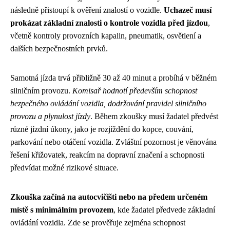
následně přistoupí k ověření znalostí o vozidle.
Uchazeč musí
prokázat základní znalosti o kontrole vozidla před jízdou
,
včetně kontroly provozních kapalin, pneumatik, osvětlení a
dalších bezpečnostních prvků.
Samotná jízda trvá přibližně 30 až 40 minut a probíhá v běžném
silničním provozu.
Komisař hodnotí především schopnost
bezpečného ovládání vozidla, dodržování pravidel silničního
provozu a plynulost jízdy
. Během zkoušky musí žadatel předvést
různé jízdní úkony, jako je rozjíždění do kopce, couvání,
parkování nebo otáčení vozidla. Zvláštní pozornost je věnována
řešení křižovatek, reakcím na dopravní značení a schopnosti
předvídat možné rizikové situace.
Zkouška začíná na autocvičišti nebo na předem určeném
místě s minimálním provozem
, kde žadatel předvede základní
ovládání vozidla. Zde se prověřuje zejména schopnost