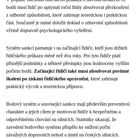
bodů musí řidič po uplynutí roční lhůty absolvovat přezkoušení
z odborné způsobilosti, které zahrnuje teoretickou i praktickou
část. Současně je nutné doložit doklad o zdravotní způsobilosti
včetně dopravně-psychologického vyšetření.
Systém sankcí pamatuje i na začínající řidiče, kteří jsou držiteli
řidičského průkazu méně než dva roky. Pro tyto řidiče platí
přísnější podmínky a některé přestupky jsou hodnoceny vyšším
počtem bodů.
Začínající řidiči také musí absolvovat povinné
školení po získání řidičského oprávnění
, které zahrnuje
praktický výcvik a teoretickou přípravu.
Bodový systém a související sankce mají především preventivní
charakter a jejich cílem je motivovat řidiče k bezpečnému a
odpovědnému chování na silnicích. Statistiky ukazují, že
zavedení bodového systému přispělo ke snížení počtu
závažných dopravních nehod a úmrtí na českých silnicích.