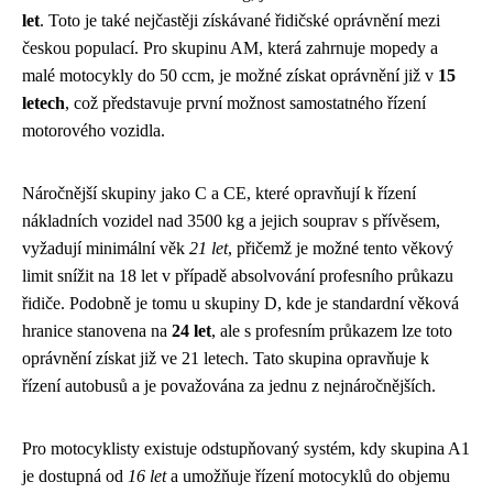
let
. Toto je také nejčastěji získávané řidičské oprávnění mezi
českou populací. Pro skupinu AM, která zahrnuje mopedy a
malé motocykly do 50 ccm, je možné získat oprávnění již v
15
letech
, což představuje první možnost samostatného řízení
motorového vozidla.
Náročnější skupiny jako C a CE, které opravňují k řízení
nákladních vozidel nad 3500 kg a jejich souprav s přívěsem,
vyžadují minimální věk
21 let
, přičemž je možné tento věkový
limit snížit na 18 let v případě absolvování profesního průkazu
řidiče. Podobně je tomu u skupiny D, kde je standardní věková
hranice stanovena na
24 let
, ale s profesním průkazem lze toto
oprávnění získat již ve 21 letech. Tato skupina opravňuje k
řízení autobusů a je považována za jednu z nejnáročnějších.
Pro motocyklisty existuje odstupňovaný systém, kdy skupina A1
je dostupná od
16 let
a umožňuje řízení motocyklů do objemu