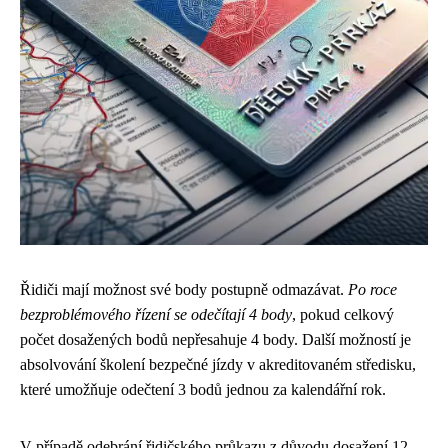
Řidiči mají možnost své body postupně odmazávat.
Po roce
bezproblémového řízení se odečítají 4 body
, pokud celkový
počet dosažených bodů nepřesahuje 4 body. Další možností je
absolvování školení bezpečné jízdy v akreditovaném středisku,
které umožňuje odečtení 3 bodů jednou za kalendářní rok.
V případě odebrání řidičského průkazu z důvodu dosažení 12