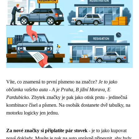
Víte, co znamená to první písmeno na značce?
Je to jako
občanka vašeho auta - A je Praha, B jižní Morava, E
Pardubicko
. Zbytek značky je pak jako otisk prstu - jedinečná
kombinace čísel a písmen. Na osobák dostanete dvě tabulky, na
motorku logicky jen jednu.
Za nové značky si připlatíte pár stovek
- je to jako kupovat
nové doklady. Musíte je pak na auto správně připevnit, aby byly