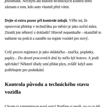
pneumatik
. Nechybí ani historie technických kontrol nebo
záznam o tom, kdo auto vlastnil před vámi.
Dejte si extra pozor při kontrole údajů
. Věřte mi, že
opravovat překlep v techničáku po měsíci je jako noční můra.
Ztratili jste některý z dokladů? Hlavně nepanikařte - okamžitě to
nahlaste na policii a zamiřte na registr vozidel pro nový.
Celý proces registrace je jako skládačka - značky, poplatky,
papíry...
Do deseti pracovních dnů by mělo být hotovo
. A jestli
spěcháte? Některé úřady umí přidat plyn, zvlášť když auto
potřebujete pro podnikání.
Kontrola původu a technického stavu
vozidla
Chcete si zaregistrovat nové auto? Pojďme si projít, na co si dát