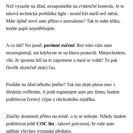
Než vyrazíte na úřad, nezapomeňte na
evidenční kontrolu
. Je to
taková technická prohlídka light - nesmí být starší než měsíc.
Máte úplně nové auto přímo z autosalonu? Tak to máte kliku,
tenhle papír nepotřebujete.
A co dál? No jasně,
povinné ručení
! Bez toho vám auto
nezaregistrují, ani kdybyste se na hlavu postavili. Mimochodem,
víte, že spousta lidí na to zapomene a musí se vrátit? To pak
člověk zbytečně ztrácí čas.
Posíláte na úřad někoho jiného? Tak mu dejte plnou moc s
úředním ověřením. A jestli registrujete auto pro firmu, budete
potřebovat čerstvý výpis z obchodního rejstříku.
Značky dostanete přímo na místě
, o ty se nebojte. Někdy budete
potřebovat ještě
COC list
- takové potvrzení, že vaše auto
splňuje všechny evropské předpisy.