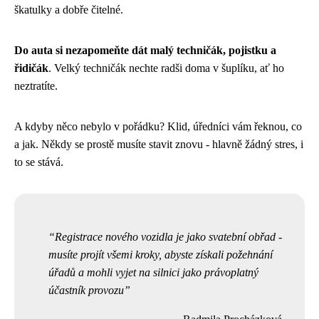
škatulky a dobře čitelné.
Do auta si nezapomeňte dát malý techničák, pojistku a
řidičák
. Velký techničák nechte radši doma v šuplíku, ať ho
neztratíte.
A kdyby něco nebylo v pořádku? Klid, úředníci vám řeknou, co
a jak. Někdy se prostě musíte stavit znovu - hlavně žádný stres, i
to se stává.
Registrace nového vozidla je jako svatební obřad -
musíte projít všemi kroky, abyste získali požehnání
úřadů a mohli vyjet na silnici jako právoplatný
účastník provozu