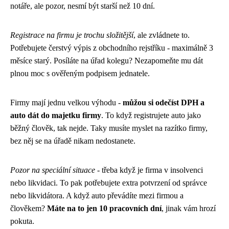
notáře, ale pozor, nesmí být starší než 10 dní.
Registrace na firmu je trochu složitější
, ale zvládnete to.
Potřebujete čerstvý výpis z obchodního rejstříku - maximálně 3
měsíce starý. Posíláte na úřad kolegu? Nezapomeňte mu dát
plnou moc s ověřeným podpisem jednatele.
Firmy mají jednu velkou výhodu -
můžou si odečíst DPH a
auto dát do majetku firmy
. To když registrujete auto jako
běžný člověk, tak nejde. Taky musíte myslet na razítko firmy,
bez něj se na úřadě nikam nedostanete.
Pozor na speciální situace
- třeba když je firma v insolvenci
nebo likvidaci. To pak potřebujete extra potvrzení od správce
nebo likvidátora. A když auto převádíte mezi firmou a
člověkem?
Máte na to jen 10 pracovních dní
, jinak vám hrozí
pokuta.