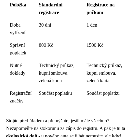
Položka
Standardní
Registrace na
registrace
počkání
Doba
30 dní
1 den
vyřízení
Správní
800 Kč
1500 Kč
poplatek
Nutné
Technický průkaz,
Technický průkaz,
doklady
kupní smlouva,
kupní smlouva,
zelená karta
zelená karta
Registrační
Součást poplatku
Součást poplatku
značky
Stojíte před úřadem a přemýšlíte, jestli máte všechno?
Nezapomeňte na stokorunu za zápis do registru. A pak je tu ta
ekologická daň
- u nového auta se jí bát nemusíte, ale když