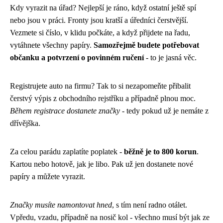
Kdy vyrazit na úřad? Nejlepší je ráno, když ostatní ještě spí
nebo jsou v práci. Fronty jsou kratší a úředníci čerstvější.
Vezmete si číslo, v klidu počkáte, a když přijdete na řadu,
vytáhnete všechny papíry.
Samozřejmě budete potřebovat
občanku a potvrzení o povinném ručení
- to je jasná věc.
Registrujete auto na firmu? Tak to si nezapomeňte přibalit
čerstvý výpis z obchodního rejstříku a případně plnou moc.
Během registrace dostanete značky
- tedy pokud už je nemáte z
dřívějška.
Za celou parádu zaplatíte poplatek -
běžně je to 800 korun
.
Kartou nebo hotově, jak je libo. Pak už jen dostanete nové
papíry a můžete vyrazit.
Značky musíte namontovat hned
, s tím není radno otálet.
Vpředu, vzadu, případně na nosič kol - všechno musí být jak ze