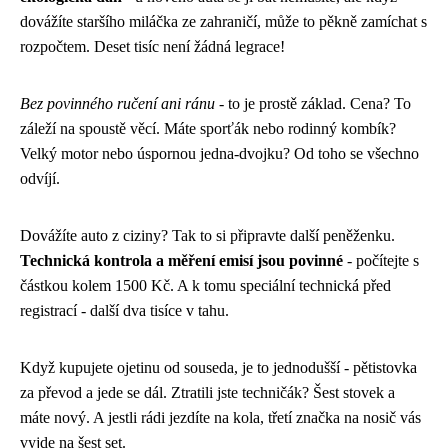
dovážíte staršího miláčka ze zahraničí, může to pěkně zamíchat s
rozpočtem. Deset tisíc není žádná legrace!
Bez povinného ručení ani ránu
- to je prostě základ. Cena? To
záleží na spoustě věcí. Máte sporťák nebo rodinný kombík?
Velký motor nebo úspornou jedna-dvojku? Od toho se všechno
odvíjí.
Dovážíte auto z ciziny? Tak to si připravte další peněženku.
Technická kontrola a měření emisí jsou povinné
- počítejte s
částkou kolem 1500 Kč. A k tomu speciální technická před
registrací - další dva tisíce v tahu.
Když kupujete ojetinu od souseda, je to jednodušší - pětistovka
za převod a jede se dál. Ztratili jste techničák? Šest stovek a
máte nový. A jestli rádi jezdíte na kola, třetí značka na nosič vás
vyjde na šest set.