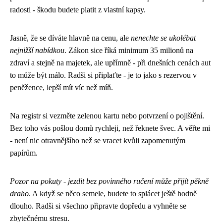
radosti - škodu budete platit z vlastní kapsy.
Jasně, že se díváte hlavně na cenu, ale
nenechte se ukolébat
nejnižší nabídkou
. Zákon sice říká minimum 35 milionů na
zdraví a stejně na majetek, ale upřímně - při dnešních cenách aut
to může být málo. Radši si připlaťte - je to jako s rezervou v
peněžence, lepší mít víc než míň.
Na registr si vezměte zelenou kartu nebo potvrzení o pojištění.
Bez toho vás pošlou domů rychleji, než řeknete švec. A věřte mi
- není nic otravnějšího než se vracet kvůli zapomenutým
papírům.
Pozor na pokuty - jezdit bez povinného ručení může přijít pěkně
draho
. A když se něco semele, budete to splácet ještě hodně
dlouho. Radši si všechno připravte dopředu a vyhněte se
zbytečnému stresu.