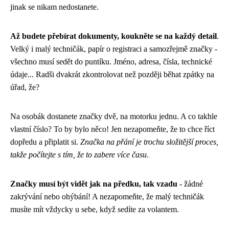
jinak se nikam nedostanete.
Až budete přebírat dokumenty, koukněte se na každý detail
.
Velký i malý techničák, papír o registraci a samozřejmě značky -
všechno musí sedět do puntíku. Jméno, adresa, čísla, technické
údaje... Radši dvakrát zkontrolovat než později běhat zpátky na
úřad, že?
Na osobák dostanete značky dvě, na motorku jednu. A co takhle
vlastní číslo? To by bylo něco! Jen nezapomeňte, že to chce říct
dopředu a připlatit si.
Značka na přání je trochu složitější proces,
takže počítejte s tím, že to zabere více času
.
Značky musí být vidět jak na předku, tak vzadu
- žádné
zakrývání nebo ohýbání! A nezapomeňte, že malý techničák
musíte mít vždycky u sebe, když sedíte za volantem.