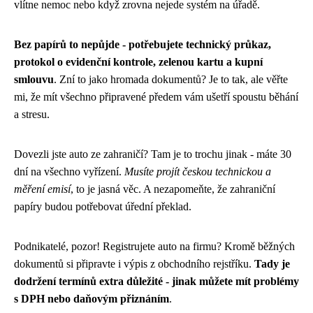
vlítne nemoc nebo když zrovna nejede systém na úřadě.
Bez papírů to nepůjde - potřebujete technický průkaz,
protokol o evidenční kontrole, zelenou kartu a kupní
smlouvu
. Zní to jako hromada dokumentů? Je to tak, ale věřte
mi, že mít všechno připravené předem vám ušetří spoustu běhání
a stresu.
Dovezli jste auto ze zahraničí? Tam je to trochu jinak - máte 30
dní na všechno vyřízení.
Musíte projít českou technickou a
měření emisí
, to je jasná věc. A nezapomeňte, že zahraniční
papíry budou potřebovat úřední překlad.
Podnikatelé, pozor! Registrujete auto na firmu? Kromě běžných
dokumentů si připravte i výpis z obchodního rejstříku.
Tady je
dodržení termínů extra důležité - jinak můžete mít problémy
s DPH nebo daňovým přiznáním
.