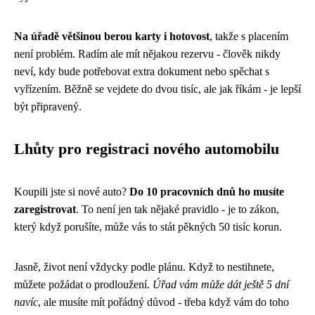
Na úřadě většinou berou karty i hotovost
, takže s placením
není problém. Radím ale mít nějakou rezervu - člověk nikdy
neví, kdy bude potřebovat extra dokument nebo spěchat s
vyřízením. Běžně se vejdete do dvou tisíc, ale jak říkám - je lepší
být připravený.
Lhůty pro registraci nového automobilu
Koupili jste si nové auto?
Do 10 pracovních dnů ho musíte
zaregistrovat
. To není jen tak nějaké pravidlo - je to zákon,
který když porušíte, může vás to stát pěkných 50 tisíc korun.
Jasně, život není vždycky podle plánu. Když to nestihnete,
můžete požádat o prodloužení.
Úřad vám může dát ještě 5 dní
navíc
, ale musíte mít pořádný důvod - třeba když vám do toho