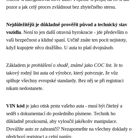
pozor a jak celý proces zvládnout bez zbytečného stresu.
Nejdůležitější je důkladně prověřit původ a technický stav
vozidla
. Není to jen další otravná byrokracie - jde především o
vaši bezpečnost a klidné spaní. Určitě znáte ten pocit nejistoty,
když kupujete něco dražšího. U auta to platí dvojnásob.
Základem je
prohlášení o shodě, známé jako COC list
. Je to
takový rodný list auta od výrobce, který potvrzuje, že vůz
splňuje všechny evropské standardy. Bez něj se při registraci
nikam nedostanete.
VIN kód
je jako otisk prstu vašeho auta - musí být čitelný a
sedět s dokumentací do posledního písmene. Technik ho
důkladně prozkoumá, aby vyloučil jakékoliv manipulace.
Dovážíte auto ze zahraničí? Nezapomeňte na všechny doklady o
předchozí registraci a celní papíry.