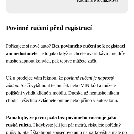
Radmila Procházková
Povinné ručení před registrací
Pořizujete si nové auto?
Bez povinného ručení se k registraci
ani nedostanete
. Je to jako když si chcete uvařit kávu - nejdřív
musíte zapnout konvici, pak teprve můžete začít.
Už u prodejce vám řeknou, že
povinné ručení je naprostý
základ
. Stačí vytáhnout techničák nebo VIN kód a můžete
pojištění vyřídit klidně z mobilu. Dneska už nemusíte nikam
chodit - všechno zvládnete online nebo přímo v autosalonu.
Pamatujte, že první jízda bez povinného ručení je jako
ruská ruleta
. I kdybyste jeli jen pár metrů, riskujete pořádný
průšvih. Stačí škrábnout sousedovo auto na parkovišti a máte po