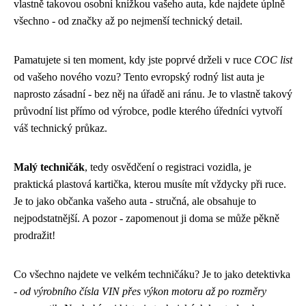
vlastně takovou osobní knížkou vašeho auta, kde najdete úplně
všechno - od značky až po nejmenší technický detail.
Pamatujete si ten moment, kdy jste poprvé drželi v ruce
COC list
od vašeho nového vozu? Tento evropský rodný list auta je
naprosto zásadní - bez něj na úřadě ani ránu. Je to vlastně takový
průvodní list přímo od výrobce, podle kterého úředníci vytvoří
váš technický průkaz.
Malý techničák
, tedy osvědčení o registraci vozidla, je
praktická plastová kartička, kterou musíte mít vždycky při ruce.
Je to jako občanka vašeho auta - stručná, ale obsahuje to
nejpodstatnější. A pozor - zapomenout ji doma se může pěkně
prodražit!
Co všechno najdete ve velkém techničáku? Je to jako detektivka
-
od výrobního čísla VIN přes výkon motoru až po rozměry