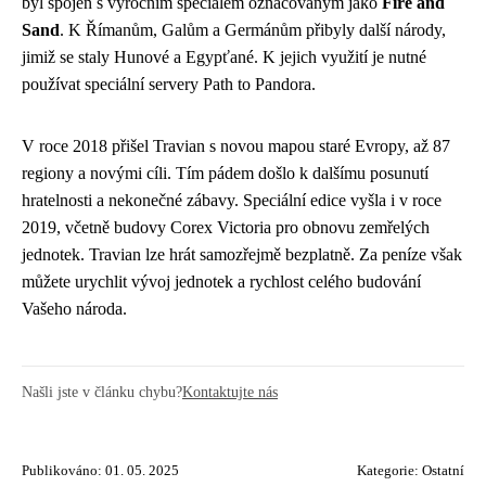
byl spojen s výročním speciálem označovaným jako
Fire and
Sand
. K Římanům, Galům a Germánům přibyly další národy,
jimiž se staly Hunové a Egypťané. K jejich využití je nutné
používat speciální servery Path to Pandora.
V roce 2018 přišel Travian s novou mapou staré Evropy, až 87
regiony a novými cíli. Tím pádem došlo k dalšímu posunutí
hratelnosti a nekonečné zábavy. Speciální edice vyšla i v roce
2019, včetně budovy Corex Victoria pro obnovu zemřelých
jednotek. Travian lze hrát samozřejmě bezplatně. Za peníze však
můžete urychlit vývoj jednotek a rychlost celého budování
Vašeho národa.
Našli jste v článku chybu?
Kontaktujte nás
Publikováno: 01. 05. 2025
Kategorie:
Ostatní