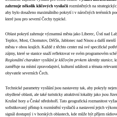
zahrnuje několik klíčových vysílačů
rozmístěných na strategickýc
aby bylo dosaženo maximálního pokrytí i v náročných terénních p
které jsou pro severní Čechy typické.
Oblast pokrytí zahrnuje významná města jako Liberec, Ústí nad La
Teplice, Most, Chomutov, Děčín, Jablonec nad Nisou a další menší
města v obou krajích. Každé z těchto center má své specifické potře
zájmy, které se stanice snaží reflektovat ve svém programovém sch
Regionální charakter vysílání je klíčovým prvkem identity stanice
, k
zaměřuje na místní zpravodajství, kulturní události a témata relevant
obyvatele severních Čech.
Technické parametry vysílání jsou nastaveny tak, aby pokryly nejen
obydlené oblasti, ale také turisticky atraktivní lokality jako jsou Jize
Krušné hory a České středohoří. Tato geografická rozmanitost vyža
sofistikovaný přístup k rozmístění vysílačů a nastavení jejich výkon
signál dostupný i v horských oblastech, kde může být příjem rádio