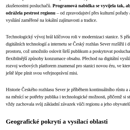
zkušenostmi posluchačů.
Programová nabídka se vyvíjela tak, a
odrážela pestrost regionu
– od zpravodajství přes kulturní pořady 
vysílání zaměřené na lokální zajímavosti a tradice.
Technologický vývoj hrál klíčovou roli v modernizaci stanice. S p
digitálních technologií a internetu se Český rozhlas Sever rozšířil i 
prostoru, což umožnilo oslovit širší publikum a poskytovat posluc
flexibilnější způsoby konzumace obsahu. Přechod na digitální vysílá
rozvoj webových platforem znamenal pro stanici novou éru, ve kte
ještě lépe plnit svou veřejnoprávní misi.
Historie Českého rozhlasu Sever je příběhem kontinuálního růstu a
na měnící se potřeby publika i technologické možnosti, přičemž si s
vždy zachovala svůj základní závazek vůči regionu a jeho obyvatel
Geografické pokrytí a vysílací oblasti