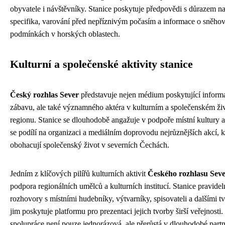
obyvatele i návštěvníky. Stanice poskytuje předpovědi s důrazem na
specifika, varování před nepříznivým počasím a informace o sněho
podmínkách v horských oblastech.
Kulturní a společenské aktivity stanice
Český rozhlas Sever
představuje nejen médium poskytující inform
zábavu, ale také významného aktéra v kulturním a společenském ži
regionu. Stanice se dlouhodobě angažuje v podpoře místní kultury a
se podílí na organizaci a mediálním doprovodu nejrůznějších akcí, k
obohacují společenský život v severních Čechách.
Jedním z klíčových pilířů kulturních aktivit
Českého rozhlasu Sev
podpora regionálních umělců a kulturních institucí. Stanice pravidel
rozhovory s místními hudebníky, výtvarníky, spisovateli a dalšími tv
jim poskytuje platformu pro prezentaci jejich tvorby širší veřejnosti.
spolupráce není pouze jednorázová, ale přerůstá v dlouhodobé partn