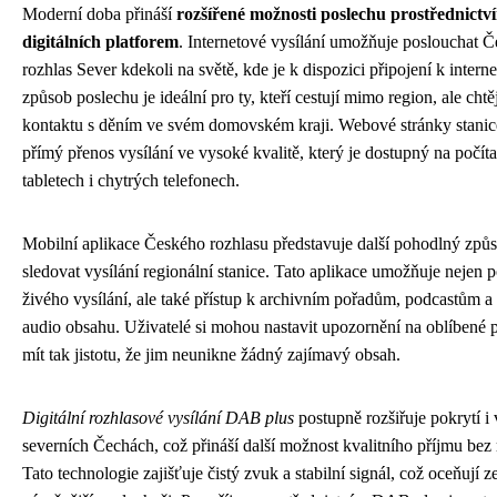
Moderní doba přináší
rozšířené možnosti poslechu prostřednictv
digitálních platforem
. Internetové vysílání umožňuje poslouchat 
rozhlas Sever kdekoli na světě, kde je k dispozici připojení k intern
způsob poslechu je ideální pro ty, kteří cestují mimo region, ale chtěj
kontaktu s děním ve svém domovském kraji. Webové stránky stanice
přímý přenos vysílání ve vysoké kvalitě, který je dostupný na počíta
tabletech i chytrých telefonech.
Mobilní aplikace Českého rozhlasu představuje další pohodlný způs
sledovat vysílání regionální stanice. Tato aplikace umožňuje nejen 
živého vysílání, ale také přístup k archivním pořadům, podcastům a
audio obsahu. Uživatelé si mohou nastavit upozornění na oblíbené 
mít tak jistotu, že jim neunikne žádný zajímavý obsah.
Digitální rozhlasové vysílání DAB plus
postupně rozšiřuje pokrytí i 
severních Čechách, což přináší další možnost kvalitního příjmu bez 
Tato technologie zajišťuje čistý zvuk a stabilní signál, což oceňují 