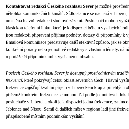
Kontaktovat redakci Českého rozhlasu Sever
je možné prostřed
několika komunikačních kanálů. Sídlo stanice se nachází v Liberci, 
umístěna hlavní redakce i studiové zázemí. Posluchači mohou využí
klasickou telefonní linku, která je k dispozici během vysílacích hod
jsou redaktoři připraveni přijímat podněty, dotazy či připomínky k vy
Emailová komunikace představuje další efektivní způsob, jak se obrá
konkrétní pořady nebo jednotlivé redaktory s vlastními tématy, nám
reportáže či připomínkami k vysílanému obsahu.
Poslech Českého rozhlasu Sever je dostupný prostřednictvím tradi
frekvencí
, které pokrývají celou oblast severních Čech. Hlavní vysíl
frekvence zajišťují kvalitní příjem v Libereckém kraji a přilehlých o
přičemž konkrétní frekvence se mohou lišit podle jednotlivých lokali
posluchače v Liberci a okolí je k dispozici jedna frekvence, zatímc
Jablonce nad Nisou, Semil či dalších měst v regionu ladí jiné frekv
přizpůsobené místním podmínkám vysílání.