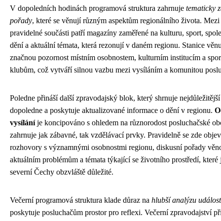
V dopoledních hodinách programová struktura zahrnuje
tematicky 
pořady
, které se věnují různým aspektům regionálního života. Mezi
pravidelné součásti patří magazíny zaměřené na kulturu, sport, spol
dění a aktuální témata, která rezonují v daném regionu. Stanice věn
značnou pozornost místním osobnostem, kulturním institucím a spo
klubům, což vytváří silnou vazbu mezi vysíláním a komunitou posl
Poledne přináší další zpravodajský blok, který shrnuje nejdůležitější
dopoledne a poskytuje aktualizované informace o dění v regionu.
O
vysílání
je koncipováno s ohledem na různorodost posluchačské ob
zahrnuje jak zábavné, tak vzdělávací prvky. Pravidelně se zde objev
rozhovory s významnými osobnostmi regionu, diskusní pořady věn
aktuálním problémům a témata týkající se životního prostředí, které 
severní Čechy obzvláště důležité.
Večerní programová struktura klade důraz na
hlubší analýzu událost
poskytuje posluchačům prostor pro reflexi. Večerní zpravodajství př