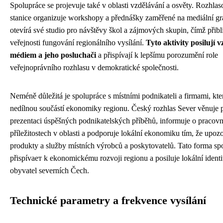
Spolupráce se projevuje také v oblasti vzdělávání a osvěty. Rozhlas
stanice organizuje workshopy a přednášky zaměřené na mediální gr
otevírá své studio pro návštěvy škol a zájmových skupin, čímž přibl
veřejnosti fungování regionálního vysílání.
Tyto aktivity posilují 
médiem a jeho posluchači
a přispívají k lepšímu porozumění role
veřejnoprávního rozhlasu v demokratické společnosti.
Neméně důležitá je spolupráce s místními podnikateli a firmami, kte
nedílnou součástí ekonomiky regionu. Český rozhlas Sever věnuje 
prezentaci úspěšných podnikatelských příběhů, informuje o pracov
příležitostech v oblasti a podporuje lokální ekonomiku tím, že upoz
produkty a služby místních výrobců a poskytovatelů. Tato forma sp
přispívает k ekonomickému rozvoji regionu a posiluje lokální identi
obyvatel severních Čech.
Technické parametry a frekvence vysílání