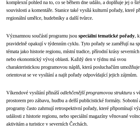
komplexní pohled na to, co se během dne událo, a doplňuje jej o šir
souvislosti a komentáře. Stanice také vysílá kulturní pořady, které p
regionální umělce, hudebníky a další tvůrce.
Významnou součástí programu jsou
speciální tematické pořady
, k
pravidelně opakují v týdenním cyklu. Tyto pořady se zaměřují na sp
témata jako historie regionu, místní tradice, přírodní krásy severníc
nebo ekonomický vývoj oblasti. Každý den v týdnu má svou
charakteristickou programovou náplň, která posluchačům umožňuje
orientovat se ve vysílání a najít pořady odpovídající jejich zájmům.
Víkendové vysílání přináší
odlehčenější programovou strukturu
s v
prostorem pro zábavu, hudbu a delší publicistické formáty. Sobotní 
programy často zahrnují retrospektivní pořady, které připomínají v
události z historie regionu, nebo speciální magazíny věnované vol
aktivitám a turistice v severních Čechách.