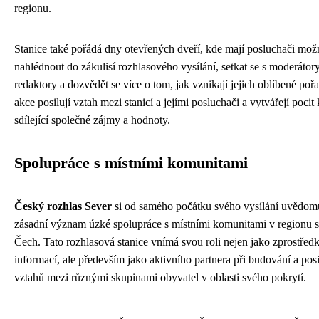
regionu.
Stanice také pořádá dny otevřených dveří, kde mají posluchači mož
nahlédnout do zákulisí rozhlasového vysílání, setkat se s moderátor
redaktory a dozvědět se více o tom, jak vznikají jejich oblíbené poř
akce posilují vztah mezi stanicí a jejími posluchači a vytvářejí poci
sdílející společné zájmy a hodnoty.
Spolupráce s místními komunitami
Český rozhlas Sever
si od samého počátku svého vysílání uvědom
zásadní význam úzké spolupráce s místními komunitami v regionu 
Čech. Tato rozhlasová stanice vnímá svou roli nejen jako zprostřed
informací, ale především jako aktivního partnera při budování a pos
vztahů mezi různými skupinami obyvatel v oblasti svého pokrytí.