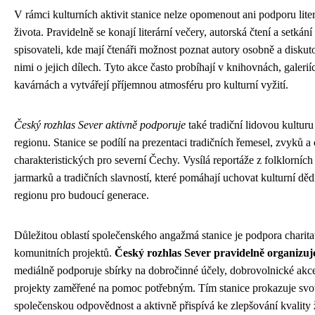
V rámci kulturních aktivit stanice nelze opomenout ani podporu lite
života. Pravidelně se konají literární večery, autorská čtení a setkání
spisovateli, kde mají čtenáři možnost poznat autory osobně a diskut
nimi o jejich dílech. Tyto akce často probíhají v knihovnách, galeri
kavárnách a vytvářejí příjemnou atmosféru pro kulturní vyžití.
Český rozhlas Sever aktivně podporuje
také tradiční lidovou kulturu 
regionu. Stanice se podílí na prezentaci tradičních řemesel, zvyků a
charakteristických pro severní Čechy. Vysílá reportáže z folklorních 
jarmarků a tradičních slavností, které pomáhají uchovat kulturní děd
regionu pro budoucí generace.
Důležitou oblastí společenského angažmá stanice je podpora charita
komunitních projektů.
Český rozhlas Sever pravidelně organizuj
mediálně podporuje sbírky na dobročinné účely, dobrovolnické akc
projekty zaměřené na pomoc potřebným. Tím stanice prokazuje sv
společenskou odpovědnost a aktivně přispívá ke zlepšování kvality 