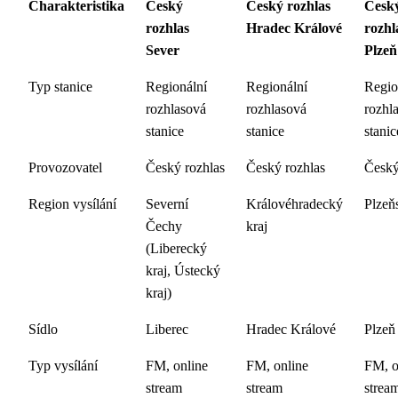
Charakteristika
Český
Český rozhlas
Česk
rozhlas
Hradec Králové
rozhl
Sever
Plzeň
Typ stanice
Regionální
Regionální
Regio
rozhlasová
rozhlasová
rozhl
stanice
stanice
stanic
Provozovatel
Český rozhlas
Český rozhlas
Český
Region vysílání
Severní
Královéhradecký
Plzeň
Čechy
kraj
(Liberecký
kraj, Ústecký
kraj)
Sídlo
Liberec
Hradec Králové
Plzeň
Typ vysílání
FM, online
FM, online
FM, o
stream
stream
strea