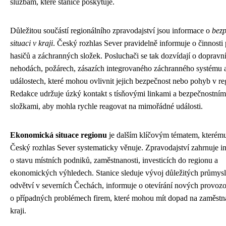
službám, které stanice poskytuje.
Důležitou součástí regionálního zpravodajství jsou informace o
bezp
situaci v kraji
. Český rozhlas Sever pravidelně informuje o činnosti 
hasičů a záchranných složek. Posluchači se tak dozvídají o dopravn
nehodách, požárech, zásazích integrovaného záchranného systému a
událostech, které mohou ovlivnit jejich bezpečnost nebo pohyb v re
Redakce udržuje úzký kontakt s tísňovými linkami a bezpečnostním
složkami, aby mohla rychle reagovat na mimořádné události.
Ekonomická situace regionu
je dalším klíčovým tématem, kterému
Český rozhlas Sever systematicky věnuje. Zpravodajství zahrnuje i
o stavu místních podniků, zaměstnanosti, investicích do regionu a
ekonomických výhledech. Stanice sleduje vývoj důležitých průmys
odvětví v severních Čechách, informuje o otevírání nových provozov
o případných problémech firem, které mohou mít dopad na zaměstn
kraji.