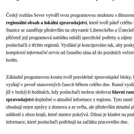
Český rozhlas Sever vytváří svou programovou strukturu s důrazem
regionální obsah a lokální zpravodajství
, které tvoří páteř celého 
Stanice se zaměřuje především na obyvatele Libereckého a Ústecké
přičemž její programová nabídka odráží specifické potřeby a zájmy
posluchačů z těchto regionů. Vysílání je koncipováno tak, aby posk
komplexní informační servis
od časného rána až do pozdních večer
hodin.
Základní programovou kostru tvoří pravidelné zpravodajské bloky, k
vysílají v pevně stanovených časech během celého dne. Ranní vysíl
již v brzkých hodinách, kdy posluchači mohou sledovat
hlavní ran
zpravodajství
doplněné o aktuální informace z regionu. Tyto ranní
obsahují nejen zprávy z domova a ze světa, ale především detailní p
událostí z obou krajů, které stanice pokrývá. Důraz je kladen na pra
informace, které posluchači potřebují na začátku pracovního dne.