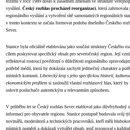
režimu v roce 1989 došlo k zásadním změnám ve struktuře veřejno
vysílání.
Český rozhlas procházel reorganizací
, která zahrnovala 
regionálního vysílání a vytvoření sítě samostatných regionálních sta
v tomto kontextu se začala formovat podoba dnešního Českého roz
Sever.
Stanice byla oficiálně etablována jako součást struktury Českého ro
cílem poskytovat specifický obsah pro severočeský region. Její vzni
reflektoval rostoucí povědomí o důležitosti regionálního zpravodajst
potřebě médií, která by dokázala zachytit jedinečný charakter a pot
místních komunit.
Liberecký kraj s jeho specifickou historií, kulturo
ekonomickým profilem
si zasloužil vlastní rozhlasový hlas, který by
oslovit posluchače autentickým a relevantním způsobem.
V průběhu let se Český rozhlas Sever etabloval jako důvěryhodný z
informací pro obyvatele regionu. Stanice postupně budovala svůj t
novinářů, moderátorů a technických pracovníků, kteří měli hluboko
místních poměrů a dokázali vytvářet obsah, jenž rezonoval s každo