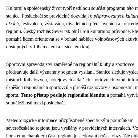
Kulturní a společenský život tvoří nedílnou součást programu této 
stanice. Posluchači se pravidelně dozvídají o
připravovaných kultur
akcích
, festivalech, výstavách, divadelních představeních a koncert
regionu. Český rozhlas Sever tak plní i roli kulturního průvodce, kt
pomáhá lidem orientovat se v bohaté nabídce volnočasových aktivit
dostupných v Libereckém a Ústeckém kraji.
Sportovní zpravodajství zaměřené na regionální kluby a sportovce
představuje další významný segment vysílání. Stanice sleduje výsle
místních fotbalových, hokejových a dalších sportovních týmů, info
úspěších regionálních sportovců a přináší rozhovory s osobnostmi m
sportu.
Tento přístup posiluje regionální identitu
a pomáhá vytvář
sounáležitosti mezi posluchači.
Meteorologické informace přizpůsobené specifickým podmínkám
severočeského regionu jsou vysílány v pravidelných intervalech. V
horskému charakteru části regionu je sledování počasí obzvláště důl