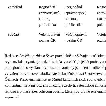
Zaměření
Regionální
Regionální
Regio
zpravodajství,
zpravodajství,
zpravo
kultura,
kultura,
kultur
publicistika
publicistika
public
Součást
Veřejnoprávní
Veřejnoprávní
Veřej
rozhlas ČR
rozhlas ČR
rozhl
Redakce
Českého rozhlasu Sever
pravidelně navštěvuje menší obce
regionu, kde organizuje setkání s občany a zjišťuje jejich potřeby a
od regionálního vysílání. Tyto osobní kontakty jsou nenahraditelné 
vytváření programové nabídky, která skutečně odráží život v severn
Čechách. Pracovníci stanice se účastní kulturních akcí, sportovních u
komunitních setkání, což jim umožňuje zachytit autentickou atmosf
regionu a přinášet posluchačům obsahy, které jsou pro ně relevantní
zajímavé.