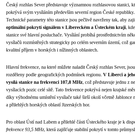
Český rozhlas Sever představuje významnou rozhlasovou stanici, kt
pokrývá svým vysíláním především severní region České republiky.
Technické parametry této stanice jsou pečlivě navrženy tak, aby zaji
optimální pokrytí signálem v Libereckém a Ústeckém kraji
, kd
stanice své hlavní posluchače. Vysílání probíhá prostřednictvím něk
vysílačů rozmístěných strategicky po celém severním území, což ga
kvalitní příjem v horských i nížinných oblastech.
Hlavní frekvence, na které můžete naladit Český rozhlas Sever, jsou
rozděleny podle geografických podmínek regionu.
V Liberci a jeh
vysílá stanice na frekvenci 107,8 MHz
, což představuje jednu z ne
vysílacích pozic celé sítě. Tato frekvence pokrývá nejen krajské měs
díky výhodnému umístění vysílače také širší okolí včetně Jablonce
a přilehlých horských oblastí Jizerských hor.
Pro oblast Ústí nad Labem a přilehlé části Ústeckého kraje je k disp
frekvence 93,5 MHz
, která zajišťuje stabilní pokrytí v tomto průmy