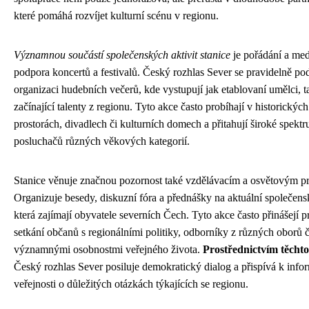
které pomáhá rozvíjet kulturní scénu v regionu.
Významnou součástí společenských aktivit stanice
je pořádání a med
podpora koncertů a festivalů. Český rozhlas Sever se pravidelně pod
organizaci hudebních večerů, kde vystupují jak etablovaní umělci, t
začínající talenty z regionu. Tyto akce často probíhají v historických
prostorách, divadlech či kulturních domech a přitahují široké spekt
posluchačů různých věkových kategorií.
Stanice věnuje značnou pozornost také vzdělávacím a osvětovým p
Organizuje besedy, diskuzní fóra a přednášky na aktuální společens
která zajímají obyvatele severních Čech. Tyto akce často přinášejí p
setkání občanů s regionálními politiky, odborníky z různých oborů č
významnými osobnostmi veřejného života.
Prostřednictvím těchto
Český rozhlas Sever posiluje demokratický dialog a přispívá k info
veřejnosti o důležitých otázkách týkajících se regionu.