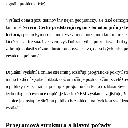
signálu problematický.
Vysílací oblasti jsou definovány nejen geograficky, ale také demogr
kulturně.
Severní Čechy představují region s bohatou průmyslo
historií
, specifickými sociálními výzvami a unikátním kulturním dě
které se stanice snaží ve svém vysílání zachytit a prezentovat. Pokry
zahrnuje oblasti s různou hustotou obyvatelstva, od velkých měst p
vesnice v pohraničí.
Digitální vysílání a online streaming rozšiřují geografické pokrytí sta
mimo tradiční vysílací oblast, což umožňuje posluchačům z celé Če
republiky i ze zahraničí přístup k programu Českého rozhlasu Sever
technologická evoluce doplňuje klasické FM vysílání a zajišťuje, ž
stanice je dostupný širšímu publiku bez ohledu na fyzickou vzdálen
vysílačů.
Programová struktura a hlavní pořady