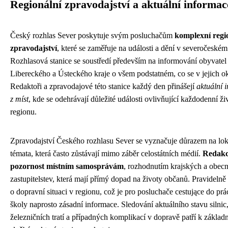
Regionální zpravodajství a aktuální informac
Český rozhlas Sever poskytuje svým posluchačům
komplexní regi
zpravodajství
, které se zaměřuje na události a dění v severočeském
Rozhlasová stanice se soustředí především na informování obyvatel
Libereckého a Ústeckého kraje o všem podstatném, co se v jejich ok
Redaktoři a zpravodajové této stanice každý den přinášejí
aktuální 
z míst
, kde se odehrávají důležité události ovlivňující každodenní živ
regionu.
Zpravodajství Českého rozhlasu Sever se vyznačuje důrazem na lok
témata, která často zůstávají mimo záběr celostátních médií.
Redakc
pozornost místním samosprávám
, rozhodnutím krajských a obec
zastupitelstev, která mají přímý dopad na životy občanů. Pravidelně
o dopravní situaci v regionu, což je pro posluchače cestujące do pr
školy naprosto zásadní informace. Sledování aktuálního stavu silnic
železničních tratí a případných komplikací v dopravě patří k základ