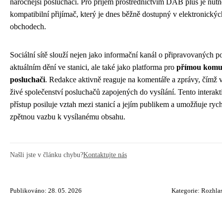
náročnější posluchači. Pro příjem prostřednictvím DAB plus je nutn
kompatibilní přijímač, který je dnes běžně dostupný v elektronickýc
obchodech.
Sociální sítě slouží nejen jako informační kanál o připravovaných p
aktuálním dění ve stanici, ale také jako platforma pro
přímou komun
posluchači
. Redakce aktivně reaguje na komentáře a zprávy, čímž v
živé společenství posluchačů zapojených do vysílání. Tento interakt
přístup posiluje vztah mezi stanicí a jejím publikem a umožňuje ryc
zpětnou vazbu k vysílanému obsahu.
Našli jste v článku chybu?
Kontaktujte nás
Publikováno: 28. 05. 2026
Kategorie:
Rozhlas