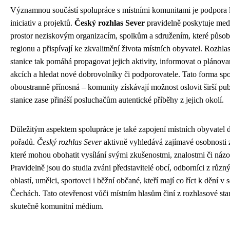
Významnou součástí spolupráce s místními komunitami je podpora 
iniciativ a projektů.
Český rozhlas Sever
pravidelně poskytuje med
prostor neziskovým organizacím, spolkům a sdružením, které působ
regionu a přispívají ke zkvalitnění života místních obyvatel. Rozhla
stanice tak pomáhá propagovat jejich aktivity, informovat o plánov
akcích a hledat nové dobrovolníky či podporovatele. Tato forma spo
oboustranně přínosná – komunity získávají možnost oslovit širší pu
stanice zase přináší posluchačům autentické příběhy z jejich okolí.
Důležitým aspektem spolupráce je také zapojení místních obyvatel 
pořadů.
Český rozhlas Sever
aktivně vyhledává zajímavé osobnosti 
které mohou obohatit vysílání svými zkušenostmi, znalostmi či názo
Pravidelně jsou do studia zváni představitelé obcí, odborníci z různ
oblastí, umělci, sportovci i běžní občané, kteří mají co říct k dění v 
Čechách. Tato otevřenost vůči místním hlasům činí z rozhlasové sta
skutečně komunitní médium.