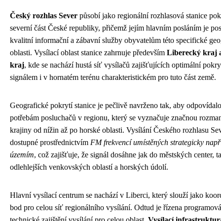
Český rozhlas Sever
působí jako regionální rozhlasová stanice pok
severní část České republiky, přičemž jejím hlavním posláním je po
kvalitní informační a zábavní služby obyvatelům této specifické geo
oblasti. Vysílací oblast stanice zahrnuje především
Liberecký kraj 
kraj
, kde se nachází hustá síť vysílačů zajišťujících optimální pokry
signálem i v hornatém terénu charakteristickém pro tuto část země.
Geografické pokrytí stanice je pečlivě navrženo tak, aby odpovídal
potřebám posluchačů v regionu, který se vyznačuje značnou rozman
krajiny od nížin až po horské oblasti. Vysílání Českého rozhlasu Sev
dostupné prostřednictvím
FM frekvencí umístěných strategicky např
územím
, což zajišťuje, že signál dosáhne jak do městských center, t
odlehlejších venkovských oblastí a horských údolí.
Hlavní vysílací centrum se nachází v Liberci, který slouží jako koor
bod pro celou síť regionálního vysílání. Odtud je řízena programová
technické zajištění vysílání pro celou oblast.
Vysílací infrastruktur