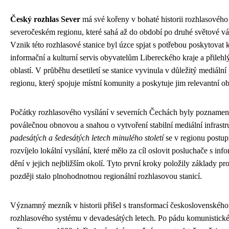
Český rozhlas Sever
má své kořeny v bohaté historii rozhlasového 
severočeském regionu, které sahá až do období po druhé světové vá
Vznik této rozhlasové stanice byl úzce spjat s potřebou poskytovat k
informační a kulturní servis obyvatelům Libereckého kraje a přilehl
oblastí. V průběhu desetiletí se stanice vyvinula v důležitý mediální p
regionu, který spojuje místní komunity a poskytuje jim relevantní o
Počátky rozhlasového vysílání v severních Čechách byly pozname
poválečnou obnovou a snahou o vytvoření stabilní mediální infrastr
padesátých a šedesátých letech minulého století
se v regionu postu
rozvíjelo lokální vysílání, které mělo za cíl oslovit posluchače s in
dění v jejich nejbližším okolí. Tyto první kroky položily základy pro
později stalo plnohodnotnou regionální rozhlasovou stanicí.
Významný mezník v historii přišel s transformací československého
rozhlasového systému v devadesátých letech. Po pádu komunistick