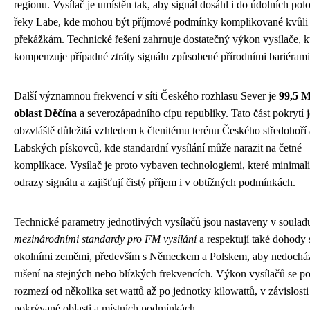
regionu. Vysílač je umístěn tak, aby signál dosáhl i do údolních pol
řeky Labe, kde mohou být příjmové podmínky komplikované kvůli
překážkám. Technické řešení zahrnuje dostatečný výkon vysílače, k
kompenzuje případné ztráty signálu způsobené přírodními bariérami
Další významnou frekvencí v síti Českého rozhlasu Sever je
99,5 
oblast Děčína
a severozápadního cípu republiky. Tato část pokrytí j
obzvláště důležitá vzhledem k členitému terénu Českého středohoří 
Labských pískovců, kde standardní vysílání může narazit na četné
komplikace. Vysílač je proto vybaven technologiemi, které minimali
odrazy signálu a zajišťují čistý příjem i v obtížných podmínkách.
Technické parametry jednotlivých vysílačů jsou nastaveny v soulad
mezinárodními standardy pro FM vysílání
a respektují také dohody 
okolními zeměmi, především s Německem a Polskem, aby nedocház
rušení na stejných nebo blízkých frekvencích. Výkon vysílačů se p
rozmezí od několika set wattů až po jednotky kilowattů, v závislosti
pokrývané oblasti a místních podmínkách.