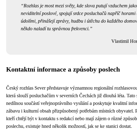
Rozhlas je most mezi světy, kde slova putují vzduchem jako
neviditelní poslové, spojují srdce posluchačů napříč horami
údolími, přinášejí zprávy, hudbu i útěchu do každého domov
někdo naladí tu správnou frekvenci.
Vlastimil Ho
Kontaktní informace a způsoby poslech
Český rozhlas Sever představuje významnou regionální rozhlasovou 
která slouží posluchačům v severních Čechách již dlouhá léta. Tato s
nedílnou součástí veřejnoprávního vysílání a poskytuje kvalitní inf
zábavu i kulturní obsah přizpůsobený potřebám místních obyvatel. P
kteří chtějí být v kontaktu s redakcí nebo mají zájem o různé způso
poslechu, existuje hned několik možností, jak se ke stanici dostat.