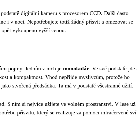
 v podstatě digitální kameru s procesorem CCD. Další často
ne i v noci. Nepotřebujete totiž žádný přísvit a omezovat se
e opět vykoupeno vyšší cenou.
ními pojmy. Jedním z nich je
monokulár
. Ve své podstatě jde 
ehkost a kompaktnost. Vhod nepřijde myslivcům, protože ho
 jako stvořená předsádka. Ta má v podstatě všestranné užití.
. S ním si nejvíce užijete ve volném prostranství. V lese už 
řebu přísvitu, který se realizuje za pomoci infračervené svít