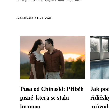
Publikováno: 01. 05. 2025
Pusa od Chinaski: Příběh
Jak pod
písně, která se stala
řidičsk
hymnou
průvod