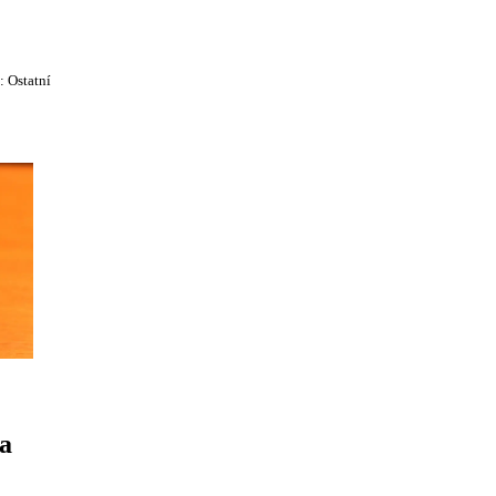
e:
Ostatní
 a