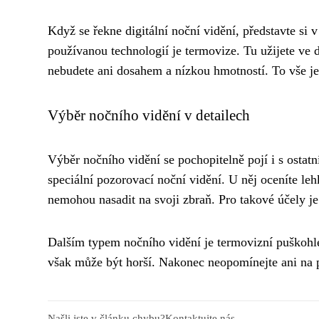
Když se řekne digitální noční vidění, představte si
používanou technologií je termovize. Tu užijete ve d
nebudete ani dosahem a nízkou hmotností. To vše j
Výběr nočního vidění v detailech
Výběr nočního vidění se pochopitelně pojí i s ostat
speciální pozorovací noční vidění. U něj oceníte l
nemohou nasadit na svoji zbraň. Pro takové účely je
Dalším typem nočního vidění je termovizní puškohled
však může být horší. Nakonec neopomínejte ani na pot
Našli jste v článku chybu?
Kontaktujte nás