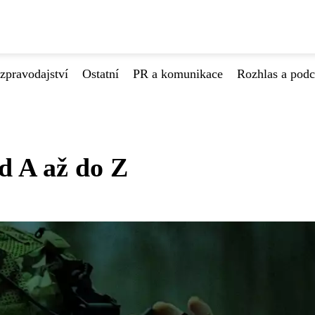
zpravodajství
Ostatní
PR a komunikace
Rozhlas a podc
d A až do Z