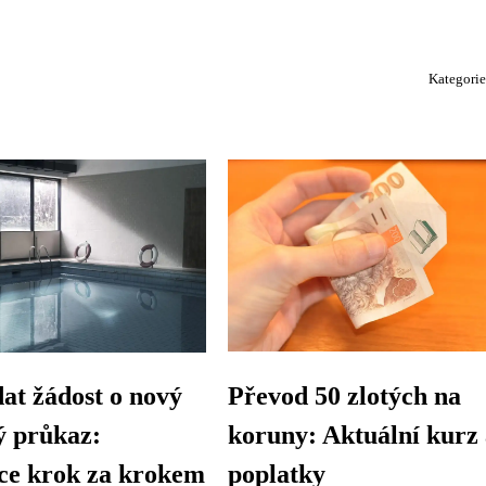
Kategori
at žádost o nový
Převod 50 zlotých na
ý průkaz:
koruny: Aktuální kurz
ce krok za krokem
poplatky