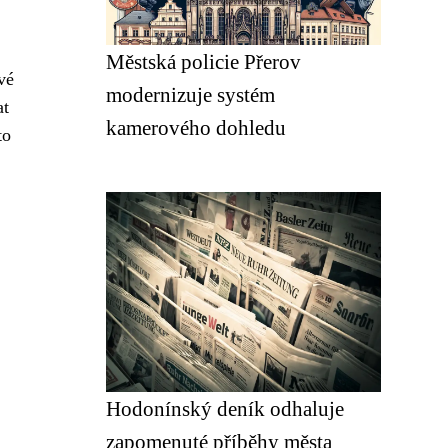
Městská policie Přerov
vé
modernizuje systém
at
kamerového dohledu
to
Hodonínský deník odhaluje
zapomenuté příběhy města