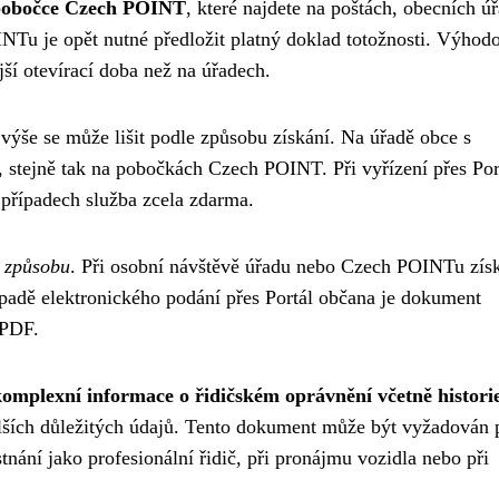
iv pobočce Czech POINT
, které najdete na poštách, obecních ú
NTu je opět nutné předložit platný doklad totožnosti. Výhod
ší otevírací doba než na úřadech.
 výše se může lišit podle způsobu získání. Na úřadě obce s
, stejně tak na pobočkách Czech POINT. Při vyřízení přes Por
 případech služba zcela zdarma.
o způsobu
. Při osobní návštěvě úřadu nebo Czech POINTu zís
ípadě elektronického podání přes Portál občana je dokument
 PDF.
komplexní informace o řidičském oprávnění včetně histori
lších důležitých údajů. Tento dokument může být vyžadován 
stnání jako profesionální řidič, při pronájmu vozidla nebo při