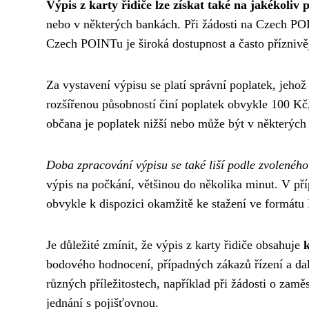
Výpis z karty řidiče lze získat také na jakékol
nebo v některých bankách. Při žádosti na Czech POI
Czech POINTu je široká dostupnost a často příznivěj
Za vystavení výpisu se platí správní poplatek, jehož
rozšířenou působností činí poplatek obvykle 100 Kč
občana je poplatek nižší nebo může být v některých
Doba zpracování výpisu se také liší podle zvolenéh
výpis na počkání, většinou do několika minut. V př
obvykle k dispozici okamžitě ke stažení ve formátu
Je důležité zmínit, že výpis z karty řidiče obsahuje
bodového hodnocení, případných zákazů řízení a da
různých příležitostech, například při žádosti o zamě
jednání s pojišťovnou.