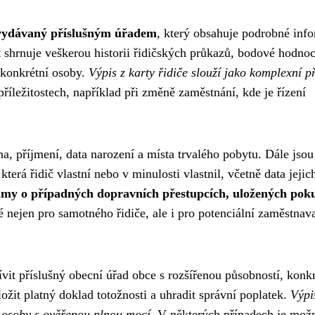
 vydávaný příslušným úřadem
, který obsahuje podrobné inf
 shrnuje veškerou historii řidičských průkazů, bodové hodnoc
í konkrétní osoby.
Výpis z karty řidiče slouží jako komplexní p
íležitostech, například při změně zaměstnání, kde je řízení
, příjmení, data narození a místa trvalého pobytu. Dále jsou
erá řidič vlastní nebo v minulosti vlastnil, včetně data jejic
namy o případných dopravních přestupcích, uložených pok
é nejen pro samotného řidiče, ale i pro potenciální zaměstnava
ívit příslušný obecní úřad obce s rozšířenou působností, konk
žit platný doklad totožnosti a uhradit správní poplatek.
Výpi
 osoby s ověřenou plnou mocí
. V některých případech je mož