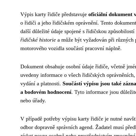
Výpis karty řidiče představuje
oficiální dokument
o řidiči a jeho řidičském oprávnění. Tento dokument
další důležité údaje spojené s řidičskou způsobilost
řidičské historie
a může být vyžadován při různých př
motorového vozidla součástí pracovní náplně.
Dokument obsahuje osobní údaje řidiče, včetně jména
uvedeny informace o všech řidičských oprávněních, kt
vydání a platnosti.
Součástí výpisu jsou také záz
a bodovém hodnocení
. Tyto informace jsou důležit
nebo úřady.
V případě potřeby výpisu karty řidiče je nutné navšt
odbor dopravně správních agend. Žadatel musí předlo
získat pouze osobně nebo prostřednictvím zmocněné