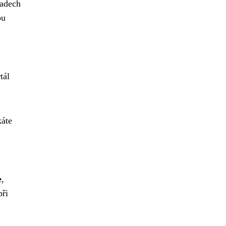
řadech
ou
tál
káte
e
,
při