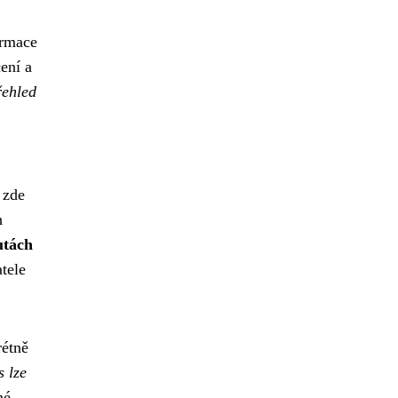
ormace
ení a
řehled
 zde
h
utách
tele
rétně
s lze
né