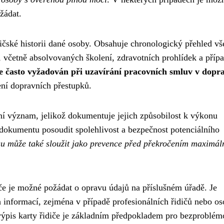
žádat.
ské historii dané osoby. Obsahuje chronologický přehled vš
, včetně absolvovaných školení, zdravotních prohlídek a příp
je často vyžadován při uzavírání pracovních smluv v dopr
šení dopravních přestupků.
štní význam, jelikož dokumentuje jejich způsobilost k výkonu
dokumentu posoudit spolehlivost a bezpečnost potenciálního
su může také sloužit jako prevence před překročením maximál
diče je možné požádat o opravu údajů na příslušném úřadě. Je
 informací, zejména v případě profesionálních řidičů nebo os
ý výpis karty řidiče je základním předpokladem pro bezproblé