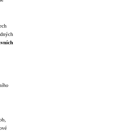
ech
adných
avních
ního
ob,
mové