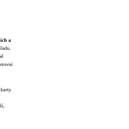
ích a
úřadu.
ně
stovní
 karty
ší,