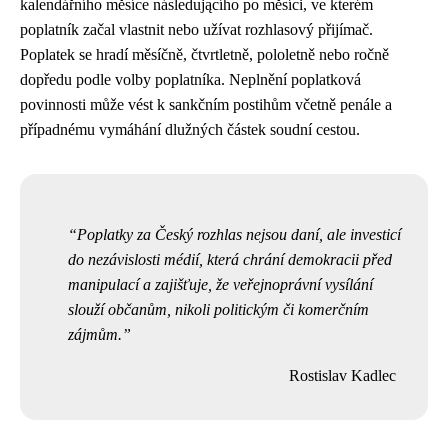
kalendářního měsíce následującího po měsíci, ve kterém
poplatník začal vlastnit nebo užívat rozhlasový přijímač.
Poplatek se hradí měsíčně, čtvrtletně, pololetně nebo ročně
dopředu podle volby poplatníka. Neplnění poplatková
povinnosti může vést k sankčním postihům včetně penále a
případnému vymáhání dlužných částek soudní cestou.
Poplatky za Český rozhlas nejsou daní, ale investicí
do nezávislosti médií, která chrání demokracii před
manipulací a zajišťuje, že veřejnoprávní vysílání
slouží občanům, nikoli politickým či komerčním
zájmům.
Rostislav Kadlec