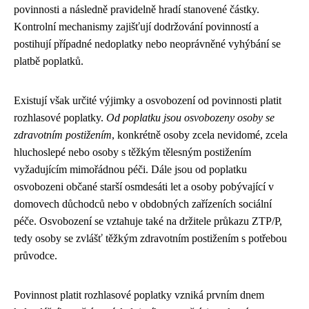
povinnosti a následně pravidelně hradí stanovené částky.
Kontrolní mechanismy zajišťují dodržování povinností a
postihují případné nedoplatky nebo neoprávněné vyhýbání se
platbě poplatků.
Existují však určité výjimky a osvobození od povinnosti platit
rozhlasové poplatky.
Od poplatku jsou osvobozeny osoby se
zdravotním postižením
, konkrétně osoby zcela nevidomé, zcela
hluchoslepé nebo osoby s těžkým tělesným postižením
vyžadujícím mimořádnou péči. Dále jsou od poplatku
osvobozeni občané starší osmdesáti let a osoby pobývající v
domovech důchodců nebo v obdobných zařízeních sociální
péče. Osvobození se vztahuje také na držitele průkazu ZTP/P,
tedy osoby se zvlášť těžkým zdravotním postižením s potřebou
průvodce.
Povinnost platit rozhlasové poplatky vzniká prvním dnem