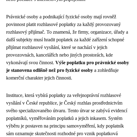
Právnické osoby a podnikající fyzické osoby mají rovněž
povinnost platit rozhlasové poplatky za každý provozovaný
rozhlasový přijímač. To znamená, že firmy, organizace, úřady a
další subjekty musí hradit poplatek za každé zařízení schopné
přijímat rozhlasové vysílání, které se nachází v jejich
provozovnách, kancelářích nebo jiných prostorách, kde
vykonávají svou činnost.
Výše poplatku pro právnické osoby
je stanovena odlišně než pro fyzické osoby
a zohledňuje
komerční charakter jejich činnosti.
Instituce, která vybírá poplatky za veřejnoprávní rozhlasové
vysílání v České republice, je Český rozhlas prostřednictvím
svého specializovaného útvaru. Tento útvar se zabývá evidencí
poplatníků, vyměřováním poplatků a jejich inkasem. Systém
výběru je postaven na principu samovyměření, kdy poplatník
sám oznamuje skutečnosti rozhodné pro vznik poplatková