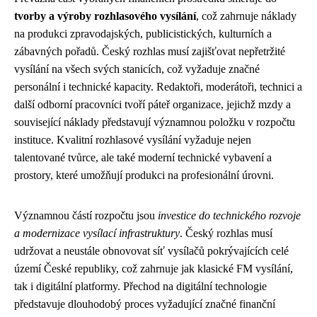
tvorby a výroby rozhlasového vysílání
, což zahrnuje náklady
na produkci zpravodajských, publicistických, kulturních a
zábavných pořadů. Český rozhlas musí zajišťovat nepřetržité
vysílání na všech svých stanicích, což vyžaduje značné
personální i technické kapacity. Redaktoři, moderátoři, technici a
další odborní pracovníci tvoří páteř organizace, jejichž mzdy a
související náklady představují významnou položku v rozpočtu
instituce. Kvalitní rozhlasové vysílání vyžaduje nejen
talentované tvůrce, ale také moderní technické vybavení a
prostory, které umožňují produkci na profesionální úrovni.
Významnou částí rozpočtu jsou
investice do technického rozvoje
a modernizace vysílací infrastruktury
. Český rozhlas musí
udržovat a neustále obnovovat síť vysílačů pokrývajících celé
území České republiky, což zahrnuje jak klasické FM vysílání,
tak i digitální platformy. Přechod na digitální technologie
představuje dlouhodobý proces vyžadující značné finanční