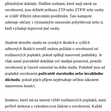
příslušnými doklady. Dalšími osobami, které mají nárok na
osvobození, jsou držitelé průkazu ZTP nebo ZTP/P, tedy osoby
se zvlášť těžkým zdravotním postižením. Tato kategorie
zahrnuje občany s významným omezením pohyblivosti nebo ti,
kteří vyžadují doprovod jiné osoby.
Studenti denního studia na vysokých školách a vyšších
odborných školách
rovněž mohou požádat o osvobození od
rozhlasových poplatků, pokud splňují stanovené podmínky. Je
však nutné pravidelně dokládat své studijní postavení, protože
osvobození je časově omezené na dobu studia. Podobně jsou od
poplatků osvobozeni
poživatelé starobního nebo invalidního
důchodu
, pokud jejich příjem nepřesahuje určitou zákonem
stanovenou hranici.
Instituce, která má na starosti výběr rozhlasových poplatků, musí
pečlivě sledovat a vyhodnocovat žádosti o osvobození. Každá