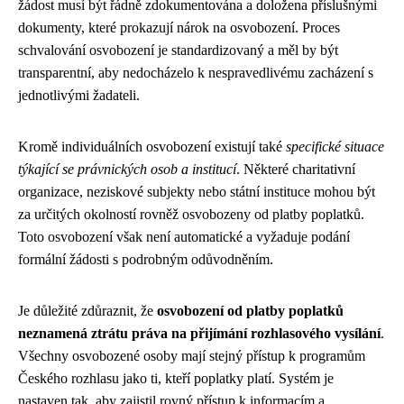
žádost musí být řádně zdokumentována a doložena příslušnými
dokumenty, které prokazují nárok na osvobození. Proces
schvalování osvobození je standardizovaný a měl by být
transparentní, aby nedocházelo k nespravedlivému zacházení s
jednotlivými žadateli.
Kromě individuálních osvobození existují také
specifické situace
týkající se právnických osob a institucí
. Některé charitativní
organizace, neziskové subjekty nebo státní instituce mohou být
za určitých okolností rovněž osvobozeny od platby poplatků.
Toto osvobození však není automatické a vyžaduje podání
formální žádosti s podrobným odůvodněním.
Je důležité zdůraznit, že
osvobození od platby poplatků
neznamená ztrátu práva na přijímání rozhlasového vysílání
.
Všechny osvobozené osoby mají stejný přístup k programům
Českého rozhlasu jako ti, kteří poplatky platí. Systém je
nastaven tak, aby zajistil rovný přístup k informacím a