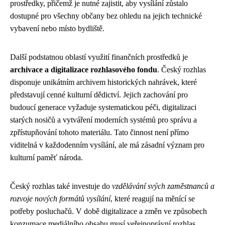
prostředky, přičemž je nutné zajistit, aby vysílání zůstalo
dostupné pro všechny občany bez ohledu na jejich technické
vybavení nebo místo bydliště.
Další podstatnou oblastí využití finančních prostředků je
archivace a digitalizace rozhlasového fondu
. Český rozhlas
disponuje unikátním archivem historických nahrávek, které
představují cenné kulturní dědictví. Jejich zachování pro
budoucí generace vyžaduje systematickou péči, digitalizaci
starých nosičů a vytváření moderních systémů pro správu a
zpřístupňování tohoto materiálu. Tato činnost není přímo
viditelná v každodenním vysílání, ale má zásadní význam pro
kulturní paměť národa.
Český rozhlas také investuje do
vzdělávání svých zaměstnanců a
rozvoje nových formátů vysílání
, které reagují na měnící se
potřeby posluchačů. V době digitalizace a změn ve způsobech
konzumace mediálního obsahu musí veřejnoprávní rozhlas