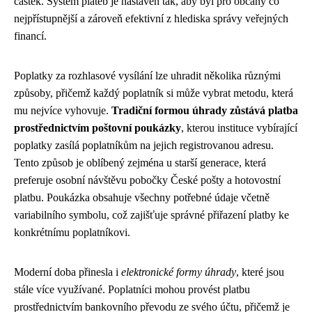
částek. Systém plateb je nastaven tak, aby byl pro občany co
nejpřístupnější a zároveň efektivní z hlediska správy veřejných
financí.
Poplatky za rozhlasové vysílání lze uhradit několika různými
způsoby, přičemž každý poplatník si může vybrat metodu, která
mu nejvíce vyhovuje.
Tradiční formou úhrady zůstává platba
prostřednictvím poštovní poukázky
, kterou instituce vybírající
poplatky zasílá poplatníkům na jejich registrovanou adresu.
Tento způsob je oblíbený zejména u starší generace, která
preferuje osobní návštěvu pobočky České pošty a hotovostní
platbu. Poukázka obsahuje všechny potřebné údaje včetně
variabilního symbolu, což zajišťuje správné přiřazení platby ke
konkrétnímu poplatníkovi.
Moderní doba přinesla i
elektronické formy úhrady
, které jsou
stále více využívané. Poplatníci mohou provést platbu
prostřednictvím bankovního převodu ze svého účtu, přičemž je