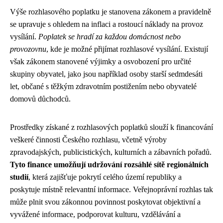
Výše rozhlasového poplatku je stanovena zákonem a pravidelně
se upravuje s ohledem na inflaci a rostoucí náklady na provoz
vysílání.
Poplatek se hradí za každou domácnost nebo
provozovnu
, kde je možné přijímat rozhlasové vysílání. Existují
však zákonem stanovené výjimky a osvobození pro určité
skupiny obyvatel, jako jsou například osoby starší sedmdesáti
let, občané s těžkým zdravotním postižením nebo obyvatelé
domovů důchodců.
Prostředky získané z rozhlasových poplatků slouží k financování
veškeré činnosti Českého rozhlasu, včetně výroby
zpravodajských, publicistických, kulturních a zábavních pořadů.
Tyto finance umožňují udržování rozsáhlé sítě regionálních
studií
, která zajišťuje pokrytí celého území republiky a
poskytuje místně relevantní informace. Veřejnoprávní rozhlas tak
může plnit svou zákonnou povinnost poskytovat objektivní a
vyvážené informace, podporovat kulturu, vzdělávání a