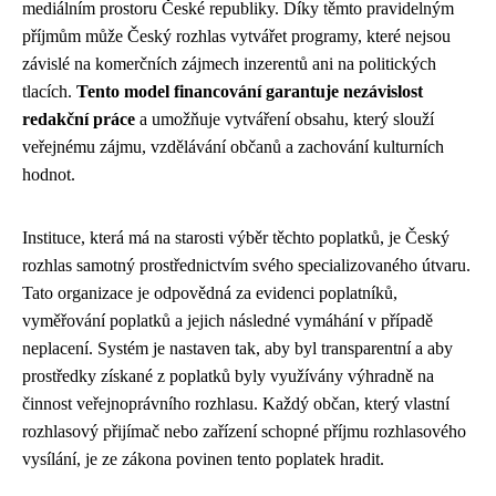
mediálním prostoru České republiky. Díky těmto pravidelným
příjmům může Český rozhlas vytvářet programy, které nejsou
závislé na komerčních zájmech inzerentů ani na politických
tlacích.
Tento model financování garantuje nezávislost
redakční práce
a umožňuje vytváření obsahu, který slouží
veřejnému zájmu, vzdělávání občanů a zachování kulturních
hodnot.
Instituce, která má na starosti výběr těchto poplatků, je Český
rozhlas samotný prostřednictvím svého specializovaného útvaru.
Tato organizace je odpovědná za evidenci poplatníků,
vyměřování poplatků a jejich následné vymáhání v případě
neplacení. Systém je nastaven tak, aby byl transparentní a aby
prostředky získané z poplatků byly využívány výhradně na
činnost veřejnoprávního rozhlasu. Každý občan, který vlastní
rozhlasový přijímač nebo zařízení schopné příjmu rozhlasového
vysílání, je ze zákona povinen tento poplatek hradit.