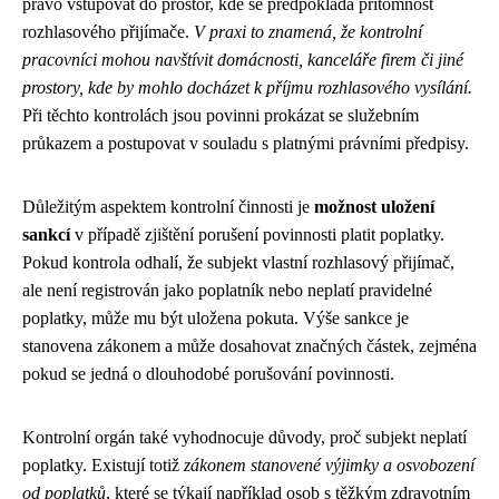
právo vstupovat do prostor, kde se předpokládá přítomnost
rozhlasového přijímače.
V praxi to znamená, že kontrolní
pracovníci mohou navštívit domácnosti, kanceláře firem či jiné
prostory, kde by mohlo docházet k příjmu rozhlasového vysílání.
Při těchto kontrolách jsou povinni prokázat se služebním
průkazem a postupovat v souladu s platnými právními předpisy.
Důležitým aspektem kontrolní činnosti je
možnost uložení
sankcí
v případě zjištění porušení povinnosti platit poplatky.
Pokud kontrola odhalí, že subjekt vlastní rozhlasový přijímač,
ale není registrován jako poplatník nebo neplatí pravidelné
poplatky, může mu být uložena pokuta. Výše sankce je
stanovena zákonem a může dosahovat značných částek, zejména
pokud se jedná o dlouhodobé porušování povinnosti.
Kontrolní orgán také vyhodnocuje důvody, proč subjekt neplatí
poplatky. Existují totiž
zákonem stanovené výjimky a osvobození
od poplatků
, které se týkají například osob s těžkým zdravotním