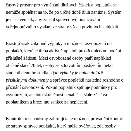
časový prostor pro vymáhání dlužných částek a poplatník se
nemůže spoléhat na to, že po určité době dluh zanikne. Systém
je nastaven tak, aby zajistil spravedlivé financování
veřejnoprávního vysílání ze strany všech povinných subjektů.
Existují však zákonné výjimky a možnosti osvobození od
poplatků, které je třeba aktivně uplatnit prostřednictvím podání
příslušné žádosti. Mezi osvobozené osoby patří například
občané starší 70 let, osoby se zdravotním postižením nebo
studenti denního studia.
Tyto výjimky je nutné doložit
příslušnými dokumenty
a správce poplatků následně rozhodne o
přiznání osvobození. Pokud poplatník splňuje podmínky pro
osvobození, ale tuto skutečnost nenahlásí, stále zůstává
poplatníkem a hrozí mu sankce za neplacení.
Kontrolní mechanismy zahrnují také možnost provádění kontrol
ze strany správce poplatků, který může ověřovat, zda osoby