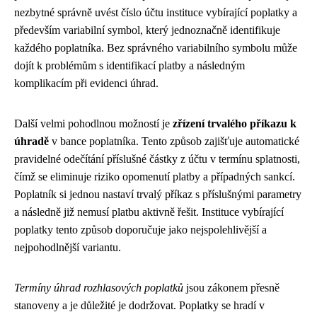
nezbytné správně uvést číslo účtu instituce vybírající poplatky a
především variabilní symbol, který jednoznačně identifikuje
každého poplatníka. Bez správného variabilního symbolu může
dojít k problémům s identifikací platby a následným
komplikacím při evidenci úhrad.
Další velmi pohodlnou možností je
zřízení trvalého příkazu k
úhradě
v bance poplatníka. Tento způsob zajišťuje automatické
pravidelné odečítání příslušné částky z účtu v termínu splatnosti,
čímž se eliminuje riziko opomenutí platby a případných sankcí.
Poplatník si jednou nastaví trvalý příkaz s příslušnými parametry
a následně již nemusí platbu aktivně řešit. Instituce vybírající
poplatky tento způsob doporučuje jako nejspolehlivější a
nejpohodlnější variantu.
Termíny úhrad rozhlasových poplatků
jsou zákonem přesně
stanoveny a je důležité je dodržovat. Poplatky se hradí v