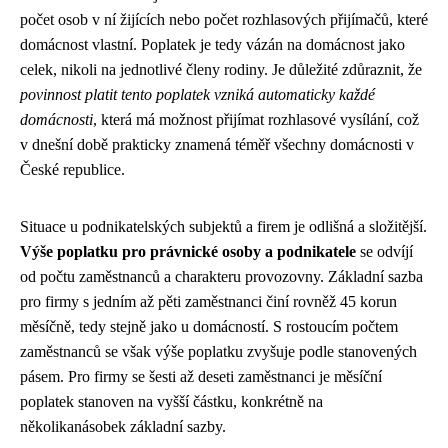
počet osob v ní žijících nebo počet rozhlasových přijímačů, které
domácnost vlastní. Poplatek je tedy vázán na domácnost jako
celek, nikoli na jednotlivé členy rodiny. Je důležité zdůraznit, že
povinnost platit tento poplatek vzniká automaticky každé
domácnosti
, která má možnost přijímat rozhlasové vysílání, což
v dnešní době prakticky znamená téměř všechny domácnosti v
České republice.
Situace u podnikatelských subjektů a firem je odlišná a složitější.
Výše poplatku pro právnické osoby a podnikatele
se odvíjí
od počtu zaměstnanců a charakteru provozovny. Základní sazba
pro firmy s jedním až pěti zaměstnanci činí rovněž 45 korun
měsíčně, tedy stejně jako u domácností. S rostoucím počtem
zaměstnanců se však výše poplatku zvyšuje podle stanovených
pásem. Pro firmy se šesti až deseti zaměstnanci je měsíční
poplatek stanoven na vyšší částku, konkrétně na
několikanásobek základní sazby.