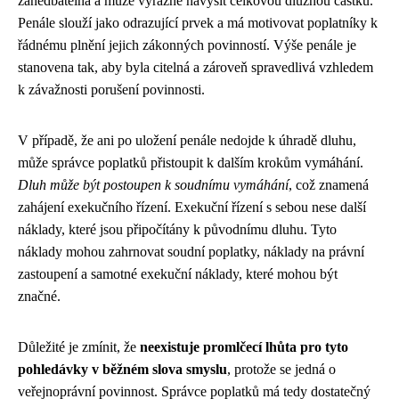
zanedbatelná a může výrazně navýšit celkovou dlužnou částku.
Penále slouží jako odrazující prvek a má motivovat poplatníky k
řádnému plnění jejich zákonných povinností. Výše penále je
stanovena tak, aby byla citelná a zároveň spravedlivá vzhledem
k závažnosti porušení povinnosti.
V případě, že ani po uložení penále nedojde k úhradě dluhu,
může správce poplatků přistoupit k dalším krokům vymáhání.
Dluh může být postoupen k soudnímu vymáhání
, což znamená
zahájení exekučního řízení. Exekuční řízení s sebou nese další
náklady, které jsou připočítány k původnímu dluhu. Tyto
náklady mohou zahrnovat soudní poplatky, náklady na právní
zastoupení a samotné exekuční náklady, které mohou být
značné.
Důležité je zmínit, že
neexistuje promlčecí lhůta pro tyto
pohledávky v běžném slova smyslu
, protože se jedná o
veřejnoprávní povinnost. Správce poplatků má tedy dostatečný