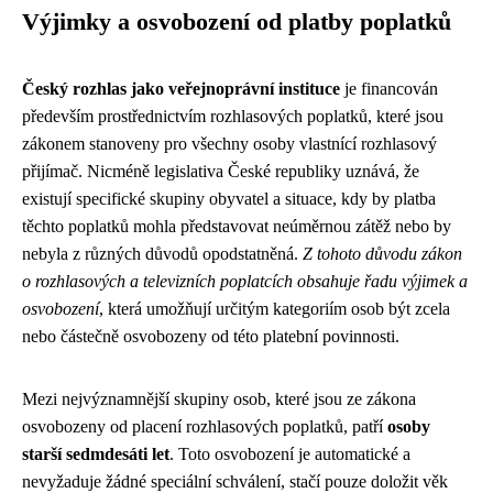
Výjimky a osvobození od platby poplatků
Český rozhlas jako veřejnoprávní instituce
je financován
především prostřednictvím rozhlasových poplatků, které jsou
zákonem stanoveny pro všechny osoby vlastnící rozhlasový
přijímač. Nicméně legislativa České republiky uznává, že
existují specifické skupiny obyvatel a situace, kdy by platba
těchto poplatků mohla představovat neúměrnou zátěž nebo by
nebyla z různých důvodů opodstatněná.
Z tohoto důvodu zákon
o rozhlasových a televizních poplatcích obsahuje řadu výjimek a
osvobození
, která umožňují určitým kategoriím osob být zcela
nebo částečně osvobozeny od této platební povinnosti.
Mezi nejvýznamnější skupiny osob, které jsou ze zákona
osvobozeny od placení rozhlasových poplatků, patří
osoby
starší sedmdesáti let
. Toto osvobození je automatické a
nevyžaduje žádné speciální schválení, stačí pouze doložit věk