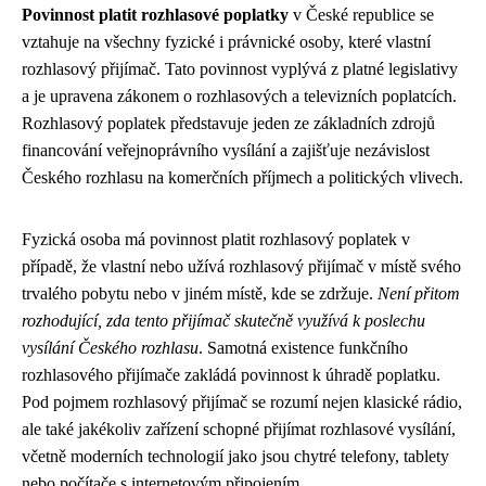
Povinnost platit rozhlasové poplatky
v České republice se
vztahuje na všechny fyzické i právnické osoby, které vlastní
rozhlasový přijímač. Tato povinnost vyplývá z platné legislativy
a je upravena zákonem o rozhlasových a televizních poplatcích.
Rozhlasový poplatek představuje jeden ze základních zdrojů
financování veřejnoprávního vysílání a zajišťuje nezávislost
Českého rozhlasu na komerčních příjmech a politických vlivech.
Fyzická osoba má povinnost platit rozhlasový poplatek v
případě, že vlastní nebo užívá rozhlasový přijímač v místě svého
trvalého pobytu nebo v jiném místě, kde se zdržuje.
Není přitom
rozhodující, zda tento přijímač skutečně využívá k poslechu
vysílání Českého rozhlasu
. Samotná existence funkčního
rozhlasového přijímače zakládá povinnost k úhradě poplatku.
Pod pojmem rozhlasový přijímač se rozumí nejen klasické rádio,
ale také jakékoliv zařízení schopné přijímat rozhlasové vysílání,
včetně moderních technologií jako jsou chytré telefony, tablety
nebo počítače s internetovým připojením.