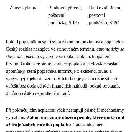
Způsob platby
Bankovní převod,
Bankovní převod,
poštovní
poštovní
poukázka, SIPO
poukázka, SIPO
Pokud poplatník nesplní svou zákonnou povinnost a poplatek za
Český rozhlas nezaplatí ve stanoveném termínu,
automaticky se
stává dlužníkem
a vystavuje se riziku sankčních opatření.
Prvním krokem ze strany správce poplatků je obvykle zaslání
upomínky, která poplatníka informuje o existenci dluhu a
vyzývá jej k jeho uhrazení. V této fázi je ještě možné situaci
vyřešit bez dodatečných finančních nákladů, pokud poplatník
dlužnou částku neprodleně uhradí.
Při pokračujícím neplacení však nastupují přísnější mechanismy
vymáhání.
Zákon umožňuje uložení penále, které může činit
až trojnásobek ročního poplatku
. Tato sankce není