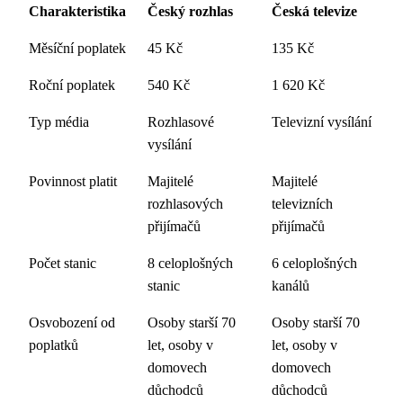
Charakteristika
Český rozhlas
Česká televize
Měsíční poplatek
45 Kč
135 Kč
Roční poplatek
540 Kč
1 620 Kč
Typ média
Rozhlasové
Televizní vysílání
vysílání
Povinnost platit
Majitelé
Majitelé
rozhlasových
televizních
přijímačů
přijímačů
Počet stanic
8 celoplošných
6 celoplošných
stanic
kanálů
Osvobození od
Osoby starší 70
Osoby starší 70
poplatků
let, osoby v
let, osoby v
domovech
domovech
důchodců
důchodců