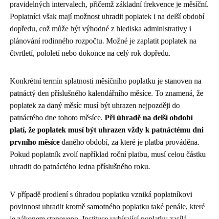
pravidelných intervalech, přičemž základní frekvence je měsíční.
Poplatníci však mají možnost uhradit poplatek i na delší období
dopředu, což může být výhodné z hlediska administrativy i
plánování rodinného rozpočtu. Možné je zaplatit poplatek na
čtvrtletí, pololetí nebo dokonce na celý rok dopředu.
Konkrétní termín splatnosti měsíčního poplatku je stanoven na
patnáctý den příslušného kalendářního měsíce. To znamená, že
poplatek za daný měsíc musí být uhrazen nejpozději do
patnáctého dne tohoto měsíce.
Při úhradě na delší období
platí, že poplatek musí být uhrazen vždy k patnáctému dni
prvního měsíce
daného období, za které je platba prováděna.
Pokud poplatník zvolí například roční platbu, musí celou částku
uhradit do patnáctého ledna příslušného roku.
V případě prodlení s úhradou poplatku vzniká poplatníkovi
povinnost uhradit kromě samotného poplatku také penále, které
je zákonem stanoveno. Instituce vybírající poplatky zasílá