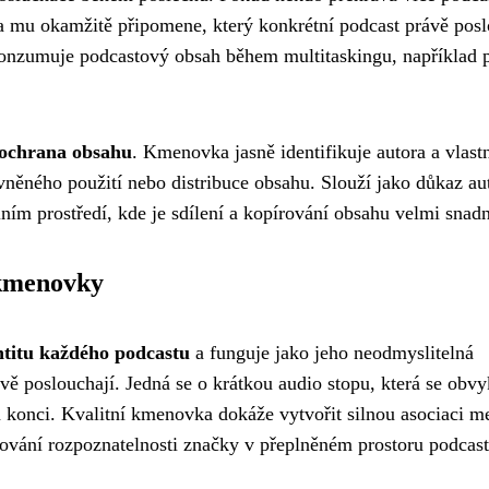
 mu okamžitě připomene, který konkrétní podcast právě posl
konzumuje podcastový obsah během multitaskingu, například p
 ochrana obsahu
. Kmenovka jasně identifikuje autora a vlast
něného použití nebo distribuce obsahu. Slouží jako důkaz aut
lním prostředí, kde je sdílení a kopírování obsahu velmi snad
 kmenovky
titu každého podcastu
a funguje jako jeho neodmyslitelná
vě poslouchají. Jedná se o krátkou audio stopu, která se obvy
m konci. Kvalitní kmenovka dokáže vytvořit silnou asociaci m
ování rozpoznatelnosti značky v přeplněném prostoru podcas