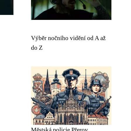
Výběr nočního vidění od A až
do Z
Městská policie Přerov