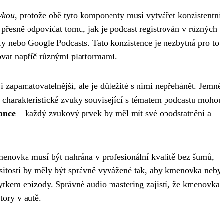
vkou
, protože obě tyto komponenty musí vytvářet konzistentn
přesně odpovídat tomu, jak je podcast registrován v různých
fy nebo Google Podcasts. Tato konzistence je nezbytná pro to
kovat napříč různými platformami.
 zapamatovatelnější, ale je důležité s nimi nepřehánět. Jemn
charakteristické zvuky související s tématem podcastu moho
vance
– každý zvukový prvek by měl mít své opodstatnění a
menovka musí být nahrána v profesionální kvalitě bez šumů,
sitosti by měly být správně vyvážené tak, aby kmenovka neby
zbytkem epizody. Správné audio mastering zajistí, že kmenovka
tory v autě.