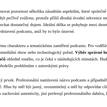
ěnovat pozornost několika zásadním aspektům, které společně
být pečlivě zvážena
, protože příliš dlouhá úvodní sekvence m
nechat dostatečný dojem. Ideální délka se pohybuje mezi deset
ředstavení podcastu, aniž by to bylo únavné.
u charakteru a tematickému zaměření podcastu. Pro vzdělá
 komediální show nebo technologický pořad.
Výběr správné h
ačů
ohledně toného, co je čeká v následujících minutách. Hu
 předešlo problémům s autorskými právy.
ký prvek. Profesionální namluvení názvu podcastu a případné
ě. Hlas by měl být jasný, srozumitelný a měl by odpovídat cí
o zachování autenticity, jiní preferují profesionálního dabéra, 