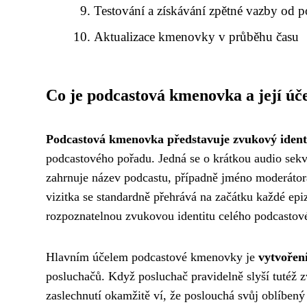
Testování a získávání zpětné vazby od 
Aktualizace kmenovky v průběhu času
Co je podcastová kmenovka a její úč
Podcastová kmenovka představuje zvukový ident
podcastového pořadu. Jedná se o krátkou audio sekv
zahrnuje název podcastu, případně jméno moderátora
vizitka se standardně přehrává na začátku každé epi
rozpoznatelnou zvukovou identitu celého podcastov
Hlavním účelem podcastové kmenovky je
vytvořen
posluchačů. Když posluchač pravidelně slyší tutéž zv
zaslechnutí okamžitě ví, že poslouchá svůj oblíbený