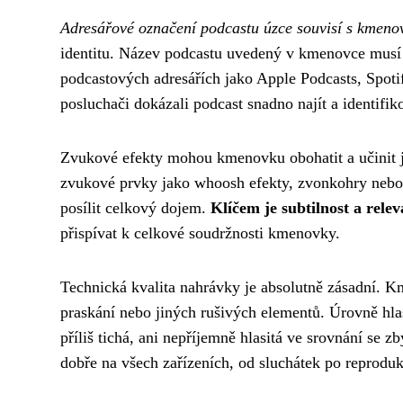
Adresářové označení podcastu úzce souvisí s kmeno
identitu. Název podcastu uvedený v kmenovce musí 
podcastových adresářích jako Apple Podcasts, Spoti
posluchači dokázali podcast snadno najít a identifi
Zvukové efekty mohou kmenovku obohatit a učinit ji
zvukové prvky jako whoosh efekty, zvonkohry nebo 
posílit celkový dojem.
Klíčem je subtilnost a rele
přispívat k celkové soudržnosti kmenovky.
Technická kvalita nahrávky je absolutně zásadní. K
praskání nebo jiných rušivých elementů. Úrovně hla
příliš tichá, ani nepříjemně hlasitá ve srovnání se 
dobře na všech zařízeních, od sluchátek po reproduk