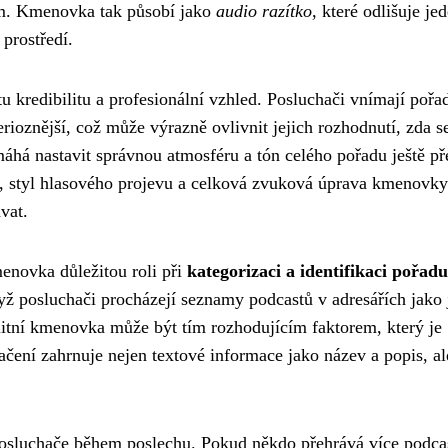
em. Kmenovka tak působí jako
audio razítko
, které odlišuje je
prostředí.
kredibilitu a profesionální vzhled. Posluchači vnímají pořad
rioznější, což může výrazně ovlivnit jejich rozhodnutí, zda s
há nastavit správnou atmosféru a tón celého pořadu ještě př
, styl hlasového projevu a celková zvuková úprava kmenovky
vat.
enovka důležitou roli při
kategorizaci a identifikaci pořadu
ž posluchači procházejí seznamy podcastů v adresářích jako 
litní kmenovka může být tím rozhodujícím faktorem, který je
čení zahrnuje nejen textové informace jako název a popis, al
osluchače během poslechu. Pokud někdo přehrává více podca