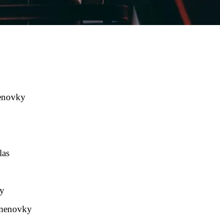
menovky
las
ky
kmenovky