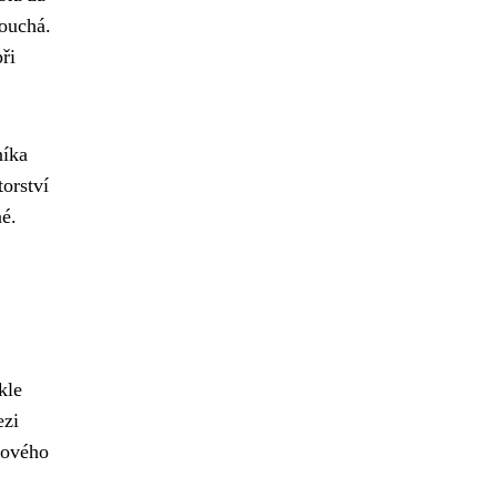
ouchá.
ři
níka
orství
né.
kle
ezi
tového