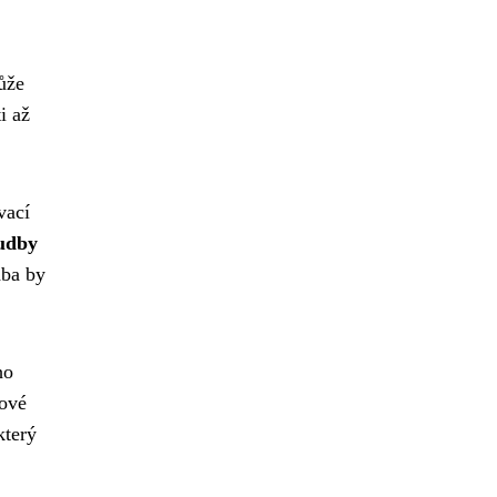
ůže
i až
vací
udby
dba by
ho
lové
který