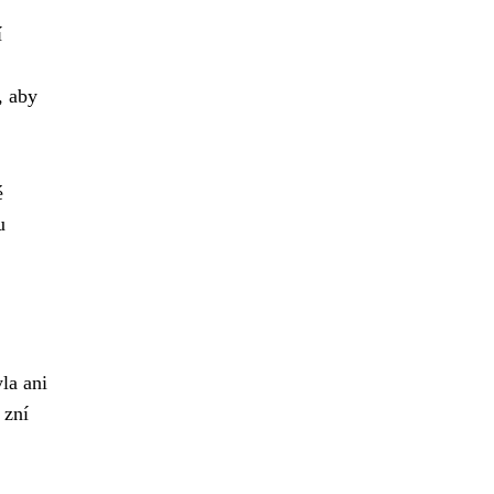
í
, aby
é
u
la ani
 zní