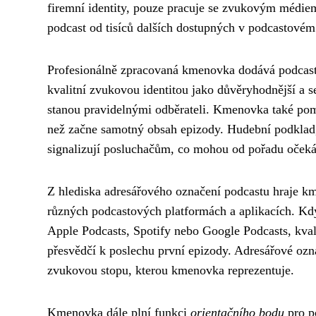
firemní identity, pouze pracuje se zvukovým médi
podcast od tisíců dalších dostupných v podcastovém 
Profesionálně zpracovaná kmenovka dodává podcastu 
kvalitní zvukovou identitou jako důvěryhodnější a se
stanou pravidelnými odběrateli. Kmenovka také pomá
než začne samotný obsah epizody. Hudební podklad
signalizují posluchačům, co mohou od pořadu očeká
Z hlediska adresářového označení podcastu hraje km
různých podcastových platformách a aplikacích. Kdy
Apple Podcasts, Spotify nebo Google Podcasts, kva
přesvědčí k poslechu první epizody. Adresářové ozna
zvukovou stopu, kterou kmenovka reprezentuje.
Kmenovka dále plní funkci
orientačního bodu
pro p