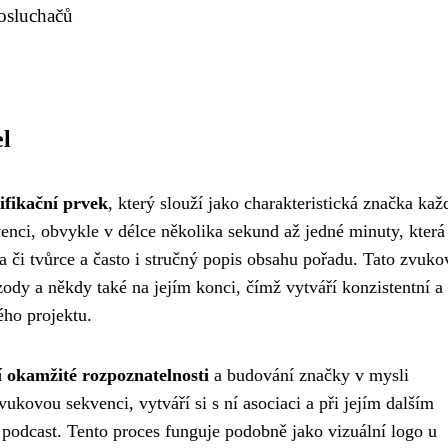
posluchačů
el
ifikační prvek
, který slouží jako charakteristická značka ka
enci, obvykle v délce několika sekund až jedné minuty, která
 či tvůrce a často i stručný popis obsahu pořadu. Tato zvuko
zody a někdy také na jejím konci, čímž vytváří konzistentní a
ého projektu.
í okamžité rozpoznatelnosti
a budování značky v mysli
ukovou sekvenci, vytváří si s ní asociaci a při jejím dalším
 podcast. Tento proces funguje podobně jako vizuální logo u