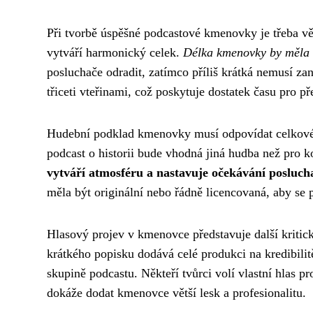
Při tvorbě úspěšné podcastové kmenovky je třeba v
vytváří harmonický celek.
Délka kmenovky by měla 
posluchače odradit, zatímco příliš krátká nemusí za
třiceti vteřinami, což poskytuje dostatek času pro p
Hudební podklad kmenovky musí odpovídat celkovém
podcast o historii bude vhodná jiná hudba než pro
vytváří atmosféru a nastavuje očekávání posluch
měla být originální nebo řádně licencovaná, aby se
Hlasový projev v kmenovce představuje další kritic
krátkého popisku dodává celé produkci na kredibilit
skupině podcastu. Někteří tvůrci volí vlastní hlas pr
dokáže dodat kmenovce větší lesk a profesionalitu.