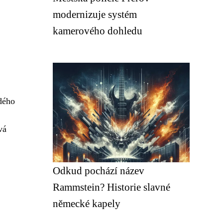
modernizuje systém
kamerového dohledu
ždého
vá
Odkud pochází název
Rammstein? Historie slavné
německé kapely