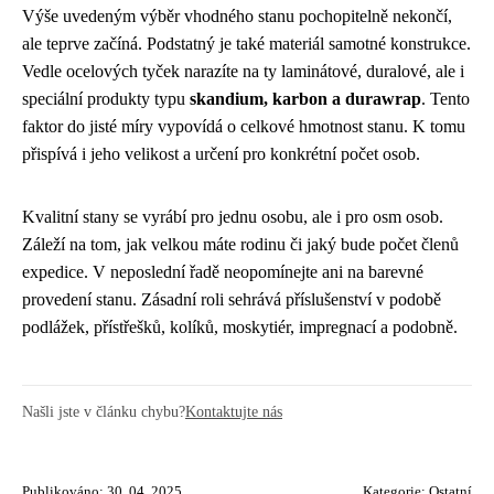
Výše uvedeným výběr vhodného stanu pochopitelně nekončí,
ale teprve začíná. Podstatný je také materiál samotné konstrukce.
Vedle ocelových tyček narazíte na ty laminátové, duralové, ale i
speciální produkty typu
skandium, karbon a durawrap
. Tento
faktor do jisté míry vypovídá o celkové hmotnost stanu. K tomu
přispívá i jeho velikost a určení pro konkrétní počet osob.
Kvalitní stany se vyrábí pro jednu osobu, ale i pro osm osob.
Záleží na tom, jak velkou máte rodinu či jaký bude počet členů
expedice. V neposlední řadě neopomínejte ani na barevné
provedení stanu. Zásadní roli sehrává příslušenství v podobě
podlážek, přístřešků, kolíků, moskytiér, impregnací a podobně.
Našli jste v článku chybu?
Kontaktujte nás
Publikováno: 30. 04. 2025
Kategorie:
Ostatní