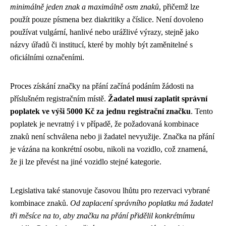
minimálně jeden znak a maximálně osm znaků
, přičemž lze
použít pouze písmena bez diakritiky a číslice. Není dovoleno
používat vulgární, hanlivé nebo urážlivé výrazy, stejně jako
názvy úřadů či institucí, které by mohly být zaměnitelné s
oficiálními označeními.
Proces získání značky na přání začíná podáním žádosti na
příslušném registračním místě.
Žadatel musí zaplatit správní
poplatek ve výši 5000 Kč za jednu registrační značku
. Tento
poplatek je nevratný i v případě, že požadovaná kombinace
znaků není schválena nebo ji žadatel nevyužije. Značka na přání
je vázána na konkrétní osobu, nikoli na vozidlo, což znamená,
že ji lze převést na jiné vozidlo stejné kategorie.
Legislativa také stanovuje časovou lhůtu pro rezervaci vybrané
kombinace znaků.
Od zaplacení správního poplatku má žadatel
tři měsíce na to, aby značku na přání přidělil konkrétnímu