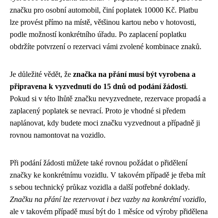
značku pro osobní automobil, činí poplatek 10000 Kč. Platbu
lze provést přímo na místě, většinou kartou nebo v hotovosti,
podle možností konkrétního úřadu. Po zaplacení poplatku
obdržíte potvrzení o rezervaci vámi zvolené kombinace znaků.
Je důležité vědět, že
značka na přání musí být vyrobena a
připravena k vyzvednutí do 15 dnů od podání žádosti
.
Pokud si v této lhůtě značku nevyzvednete, rezervace propadá a
zaplacený poplatek se nevrací. Proto je vhodné si předem
naplánovat, kdy budete moci značku vyzvednout a případně ji
rovnou namontovat na vozidlo.
Při podání žádosti můžete také rovnou požádat o přidělení
značky ke konkrétnímu vozidlu. V takovém případě je třeba mít
s sebou technický průkaz vozidla a další potřebné doklady.
Značku na přání lze rezervovat i bez vazby na konkrétní vozidlo
,
ale v takovém případě musí být do 1 měsíce od výroby přidělena