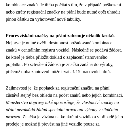
kombinace znaků. Je třeba počítat s tím, že v případě poškození
nebo ztráty registrační značky na přání bude nutné opět uhradit
plnou částku za vyhotovení nové tabulky.
Proces získání značky na přání zahrnuje několik kroků
.
Nejprve je nutné ověřit dostupnost požadované kombinace
znaků v centrálním registru vozidel. Následně se podává žádost,
ke které je třeba přiložit doklad o zaplacení stanoveného
poplatku. Po schválení žádosti je značka zadána do výroby,
přičemž doba zhotovení může trvat až 15 pracovních dnů.
Zajímavostí je, že poplatek za registrační značku na přání
zůstává stejný bez ohledu na počet znaků nebo jejich kombinaci.
Ministerstvo dopravy také upozorňuje, že vlastnictví značky na
přání nezakládá žádná speciální práva ani výhody v silničním
provozu
. Značka je vázána na konkrétní vozidlo a v případě jeho
prodeje je možné ji převést na jiné vozidlo pouze za