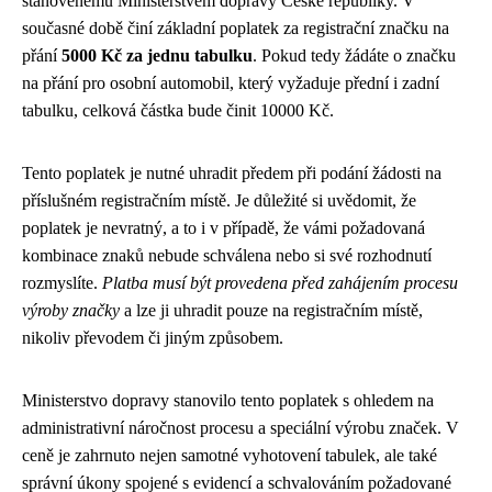
stanovenému Ministerstvem dopravy České republiky. V
současné době činí základní poplatek za registrační značku na
přání
5000 Kč za jednu tabulku
. Pokud tedy žádáte o značku
na přání pro osobní automobil, který vyžaduje přední i zadní
tabulku, celková částka bude činit 10000 Kč.
Tento poplatek je nutné uhradit předem při podání žádosti na
příslušném registračním místě. Je důležité si uvědomit, že
poplatek je nevratný, a to i v případě, že vámi požadovaná
kombinace znaků nebude schválena nebo si své rozhodnutí
rozmyslíte.
Platba musí být provedena před zahájením procesu
výroby značky
a lze ji uhradit pouze na registračním místě,
nikoliv převodem či jiným způsobem.
Ministerstvo dopravy stanovilo tento poplatek s ohledem na
administrativní náročnost procesu a speciální výrobu značek. V
ceně je zahrnuto nejen samotné vyhotovení tabulek, ale také
správní úkony spojené s evidencí a schvalováním požadované