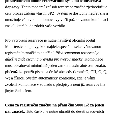
prostřednictvím
online rezervačního systému Ministerstva
dopravy
. Tento moderní způsob rezervace značně zjednodušuje
celý proces získání vlastní SPZ. Systém je dostupný nepřetržitě a
umožňuje vám v klidu domova vytvořit požadovanou kombinaci
znaků, která bude zdobit vaše vozidlo.
Pro vytvoření rezervace je nutné navštívit oficiální portál
Ministerstva dopravy, kde najdete speciální sekci věnovanou
registračním značkám na přání.
Před samotnou rezervací je
důležité znát všechna pravidla pro tvorbu značky
. Kombinace
musí obsahovat minimálně jeden znak a maximálně osm znaků,
přičemž lze použít písmena české abecedy (kromě G, CH, O, Q,
W) a číslice. Systém automaticky kontroluje, zda je vámi
zvolená kombinace v souladu s předpisy a není již rezervována
jiným žadatelem.
Cena za registrační značku na přání činí 5000 Kč za jeden
pár značek
. Tuto částku je nutné uhradit do deseti pracovních