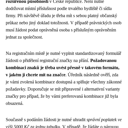
rozšířenou působností
v České republice. Není nutné
dodržovat místní příslušnost podle trvalého bydliště či sídla
firmy. Při návštěvě úřadu je třeba mít s sebou platný občanský
průkaz nebo jiný doklad totožnosti. V případě právnických osob
musí žádost podat oprávněná osoba s příslušným oprávněním
jednat za společnost.
Na registračním místě je nutné vyplnit standardizovaný formulář
žádosti o přidělení registrační značky na přání.
Požadovanou
kombinaci znaků je třeba uvést přesně v takovém formátu,
v jakém ji chcete mít na značce
. Úředník následně ověří, zda
je vámi zvolená kombinace dostupná a splňuje všechny zákonné
požadavky. Doporučuje se mít připravené i alternativní varianty
značky pro případ, že by vámi preferovaná kombinace již byla
obsazená.
Současně s podáním žádosti je nutné uhradit
správní poplatek ve
výši 5000 Kč za jednu tabulku
. V případě, že žádáte o párovou