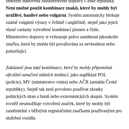
omezení stanovená Ministerstvem dopravy České republiky.
Není možné použít kombinace znaků, které by mohly být
urážlivé, hanlivé nebo vulgární
. Systém automaticky blokuje
známé vulgární výrazy v češtině i angličtině, stejně jako jejich
různé varianty vytvořené kombinací písmen a číslic.
Ministerstvo dopravy si vyhrazuje právo zamítnout jakoukoliv
značku, která by mohla být považována za nevhodnou nebo
pohoršující.
Zakázané jsou také kombinace, které by mohly připomínat
oficiální označení státních institucí
, jako například POL
(policie), MV (ministerstvo vnitra) nebo AČR (armáda České
republiky). Stejně tak není povoleno používat zkratky
politických stran a hnutí nebo extremistických skupin. Systém
rovněž neumožňuje vytvoření značek, které by mohly být
zaměnitelné s běžnými registračními značkami používanými pro
služební vozidla.