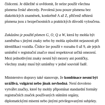
číslicemi. Je důležité si uvědomit, že nelze použít všechna
písmena české abecedy. Povolená jsou pouze písmena bez
diakritických znamének, konkrétně A až Z, přičemž některá
písmena jsou z bezpečnostních a praktických důvodů vyloučena.
Zakázáno je použití písmen G, O, Q a W
, která by mohla být
zaměněna s jinými znaky nebo by mohla způsobit nejasnosti při
identifikaci vozidla. Číslice lze použít v rozsahu 0 až 9, ale jejich
umístění v registrační značce musí respektovat určitá omezení.
Mezi jednotlivými znaky nesmí být mezery ani pomlčky,
všechny znaky musí být umístěny v jedné souvislé řadě.
Ministerstvo dopravy také stanovuje, že
kombinace nesmí být
urážlivá, vulgární nebo jinak nevhodná
. Není dovoleno
vytvářet značky, které by mohly připomínat standardní formáty
registračních značek používaných státními orgány,
diplomatickými misemi nebo jinými privilegovanými subjekty.