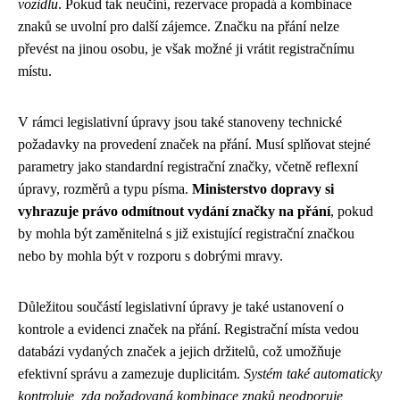
vozidlu
. Pokud tak neučiní, rezervace propadá a kombinace
znaků se uvolní pro další zájemce. Značku na přání nelze
převést na jinou osobu, je však možné ji vrátit registračnímu
místu.
V rámci legislativní úpravy jsou také stanoveny technické
požadavky na provedení značek na přání. Musí splňovat stejné
parametry jako standardní registrační značky, včetně reflexní
úpravy, rozměrů a typu písma.
Ministerstvo dopravy si
vyhrazuje právo odmítnout vydání značky na přání
, pokud
by mohla být zaměnitelná s již existující registrační značkou
nebo by mohla být v rozporu s dobrými mravy.
Důležitou součástí legislativní úpravy je také ustanovení o
kontrole a evidenci značek na přání. Registrační místa vedou
databázi vydaných značek a jejich držitelů, což umožňuje
efektivní správu a zamezuje duplicitám.
Systém také automaticky
kontroluje, zda požadovaná kombinace znaků neodporuje