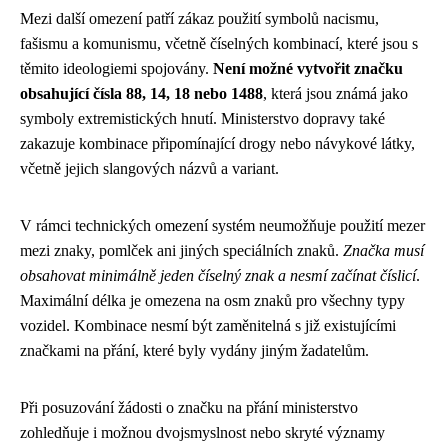
Mezi další omezení patří zákaz použití symbolů nacismu,
fašismu a komunismu, včetně číselných kombinací, které jsou s
těmito ideologiemi spojovány.
Není možné vytvořit značku
obsahující čísla 88, 14, 18 nebo 1488
, která jsou známá jako
symboly extremistických hnutí. Ministerstvo dopravy také
zakazuje kombinace připomínající drogy nebo návykové látky,
včetně jejich slangových názvů a variant.
V rámci technických omezení systém neumožňuje použití mezer
mezi znaky, pomlček ani jiných speciálních znaků.
Značka musí
obsahovat minimálně jeden číselný znak a nesmí začínat číslicí
.
Maximální délka je omezena na osm znaků pro všechny typy
vozidel. Kombinace nesmí být zaměnitelná s již existujícími
značkami na přání, které byly vydány jiným žadatelům.
Při posuzování žádosti o značku na přání ministerstvo
zohledňuje i možnou dvojsmyslnost nebo skryté významy