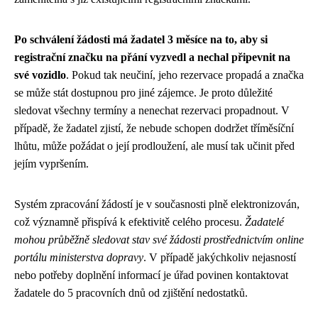
Po schválení žádosti má žadatel 3 měsíce na to, aby si
registrační značku na přání vyzvedl a nechal připevnit na
své vozidlo
. Pokud tak neučiní, jeho rezervace propadá a značka
se může stát dostupnou pro jiné zájemce. Je proto důležité
sledovat všechny termíny a nenechat rezervaci propadnout. V
případě, že žadatel zjistí, že nebude schopen dodržet tříměsíční
lhůtu, může požádat o její prodloužení, ale musí tak učinit před
jejím vypršením.
Systém zpracování žádostí je v současnosti plně elektronizován,
což významně přispívá k efektivitě celého procesu.
Žadatelé
mohou průběžně sledovat stav své žádosti prostřednictvím online
portálu ministerstva dopravy
. V případě jakýchkoliv nejasností
nebo potřeby doplnění informací je úřad povinen kontaktovat
žadatele do 5 pracovních dnů od zjištění nedostatků.