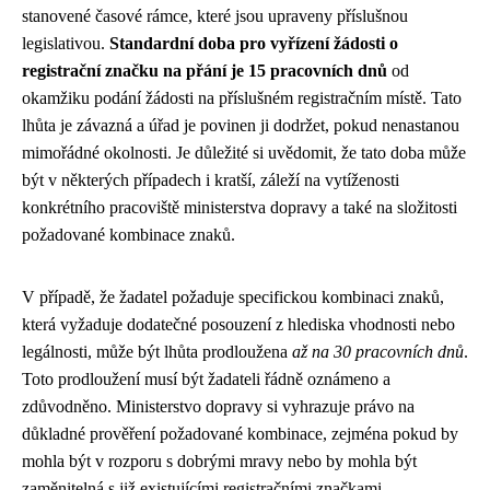
stanovené časové rámce, které jsou upraveny příslušnou
legislativou.
Standardní doba pro vyřízení žádosti o
registrační značku na přání je 15 pracovních dnů
od
okamžiku podání žádosti na příslušném registračním místě. Tato
lhůta je závazná a úřad je povinen ji dodržet, pokud nenastanou
mimořádné okolnosti. Je důležité si uvědomit, že tato doba může
být v některých případech i kratší, záleží na vytíženosti
konkrétního pracoviště ministerstva dopravy a také na složitosti
požadované kombinace znaků.
V případě, že žadatel požaduje specifickou kombinaci znaků,
která vyžaduje dodatečné posouzení z hlediska vhodnosti nebo
legálnosti, může být lhůta prodloužena
až na 30 pracovních dnů
.
Toto prodloužení musí být žadateli řádně oznámeno a
zdůvodněno. Ministerstvo dopravy si vyhrazuje právo na
důkladné prověření požadované kombinace, zejména pokud by
mohla být v rozporu s dobrými mravy nebo by mohla být
zaměnitelná s již existujícími registračními značkami.