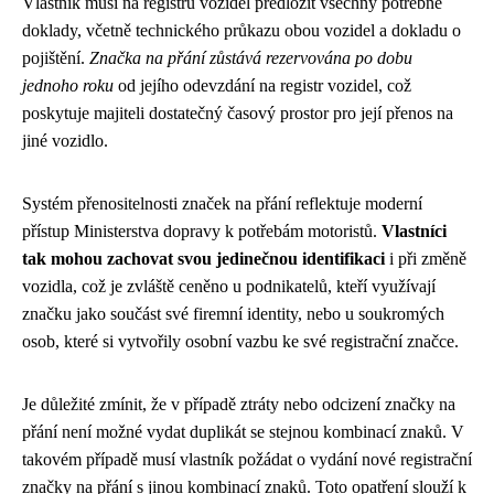
Vlastník musí na registru vozidel předložit všechny potřebné
doklady, včetně technického průkazu obou vozidel a dokladu o
pojištění.
Značka na přání zůstává rezervována po dobu
jednoho roku
od jejího odevzdání na registr vozidel, což
poskytuje majiteli dostatečný časový prostor pro její přenos na
jiné vozidlo.
Systém přenositelnosti značek na přání reflektuje moderní
přístup Ministerstva dopravy k potřebám motoristů.
Vlastníci
tak mohou zachovat svou jedinečnou identifikaci
i při změně
vozidla, což je zvláště ceněno u podnikatelů, kteří využívají
značku jako součást své firemní identity, nebo u soukromých
osob, které si vytvořily osobní vazbu ke své registrační značce.
Je důležité zmínit, že v případě ztráty nebo odcizení značky na
přání není možné vydat duplikát se stejnou kombinací znaků. V
takovém případě musí vlastník požádat o vydání nové registrační
značky na přání s jinou kombinací znaků. Toto opatření slouží k