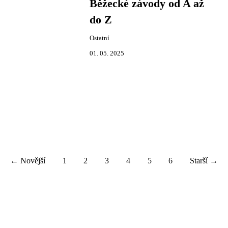
Běžecké závody od A až
do Z
Ostatní
01. 05. 2025
← Novější
1
2
3
4
5
6
Starší →