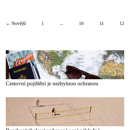
← Novější
1
...
10
11
12
Cestovní pojištění je nezbytnou ochranou